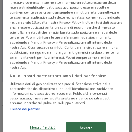
il relativo consenso) insieme alle informazioni sulle prestazioni della
rete e agli identificativi del dispositivo, possono essere raccolte e
condivisi con terze parti per comprendere e migliorare la connettività e
le esperienze applicative sulle delle reti wireless, come meglio indicato
nel paragrafo 13.b della nostra Privacy Policy. Inoltre, i tuoi dati possono
anche essere utilizzati per la creazione di report, ricerche di mercato,
scientifiche e statistiche, analisi basate sulla posizione e analisi delle
tendenze. Puoi modificare le tue preferenze in qualsiasi momento
accedendo a Menu > Privacy > Personalizzazione all'interno della
nostra App. Cosa succede se rifiuti: Continuerai a visualizzare annunci
pubblicitari, ma riguarderanno argomenti generici e probabilmente non
saranno rilevanti per i tuoi interessi. Potrai sempre cambiare idea
accedendo a Menu > Privacy > Personalizzazione all'interno della
Non ci sono negozi nelle vicinanze
nostra App.
Noi e i nostri partner trattiamo i dati per fornire:
Utilizzare dati di geolocalizzazione precisi. Scansione attiva delle
caratteristiche del dispositivo ai fini dell’identificazione. Archiviare
informazioni su dispositivo e/o accedervi. Pubblicità e contenuti
personalizzati, misurazione delle prestazioni dei contenuti e degli
annunci, ricerche sul pubblico, sviluppo di servizi.
Volantino, orari e negozi Bricocenter
Elenco dei partner
Bricocenter
è la catena di negozi specializzata nella vendita di
tutto il materiale necessario per il bricolage. Presente su tutto il
Mostra finalità
Accetto