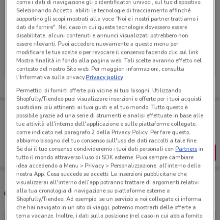
come i dati di navigazione gli o identificatori univoci, sul tuo dispositivo.
Selezionando Accetto, abiliti le tecnologie di tracciamento affinché
supportino gli scopi mostrati alla voce "Noi e i nostri partner trattiamo i
dati da fornire". Nel caso in cui queste tecnologie dovessero essere
disabilitate, alcuni contenuti e annunci visualizzati potrebbero non
Ci dispiace, al momento non abbiamo pubblicato
essere rilevanti. Puoi accedere nuovamente a questo menu per
volantini nella tua zona. Riprova più tardi.
modificare le tue scelte o per revocare il consenso facendo clic sul link
Mostra finalità in fondo alla pagina web. Tali scelte avranno effetto nel
contesto del nostro Sito web. Per maggiori informazioni, consulta
l'Informativa sulla privacy.
Privacy policy
Permettici di fornirti offerte più vicine ai tuoi bisogni: Utilizzando
Shopfully/Tiendeo puoi visualizzare inserzioni e offerte per i tuoi acquisti
quotidiani più attinenti ai tuoi gusti e al tuo mondo. Tutto questo è
Porta DoveConviene sempre con te!
possibile grazie ad una serie di strumenti e analisi effettuate in base alle
Puoi trovare le migliori offerte dei negozi vicino a te,
tue attività all'interno dell'applicazione e sulle piattaforme collegate,
salvarle e creare la tua lista del risparmio, comodamente
come indicato nel paragrafo 2 della Privacy Policy. Per fare questo,
dal tuo cellulare.
abbiamo bisogno del tuo consenso sull'uso dei dati raccolti a tale fine.
Se dai il tuo consenso condivideremo i tuoi dati personali con
Partners
in
SCARICA L’APP
tutto il mondo attraverso l’uso di SDK esterne. Puoi sempre cambiare
idea accedendo a Menu > Privacy > Personalizzazione, all’interno della
nostra App. Cosa succede se accetti: Le inserzioni pubblicitarie che
visualizzerai all'interno dell’app potranno trattare di argomenti relativi
alla tua cronologia di navigazione su piattaforme esterne a
Orari Bricocenter e negozi
Shopfully/Tiendeo. Ad esempio, se un servizio a noi collegato ci informa
che hai navigato in un sito di viaggi, potremo mostrarti delle offerte a
tema vacanze. Inoltre, i dati sulla posizione (nel caso in cui abbia fornito