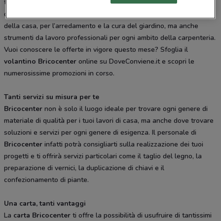
territorio nazionale con i suoi numerosi megastore,
Bricocenter
offre tantissimi prodotti delle migliori marche per la ristrutturazione
della casa, per l’arredamento e la cura del giardino, ma anche
strumenti da lavoro professionali per ogni ambito della carpenteria.
Vuoi conoscere le offerte in vigore questo mese? Sfoglia il
volantino Bricocenter
online su DoveConviene.it e scopri le
numerosissime promozioni in corso.
Tanti servizi su misura per te
Bricocenter
non è solo il luogo ideale per trovare ogni genere di
materiale di qualità per i tuoi lavori di casa, ma anche dove trovare
soluzioni e servizi per ogni genere di esigenza. Il personale di
Bricocenter
infatti potrà consigliarti sulla realizzazione dei tuoi
progetti e ti offrirà servizi particolari come il taglio del legno, la
preparazione di vernici, la duplicazione di chiavi e il
confezionamento di piante.
Una carta, tanti vantaggi
La
carta Bricocenter
ti offre la possibilità di usufruire di tantissimi