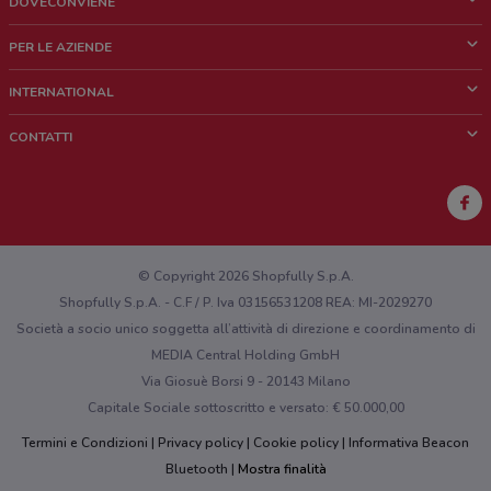
DOVECONVIENE
Cos'è DoveConviene
PER LE AZIENDE
Chi siamo
Cosa facciamo
INTERNATIONAL
News e media
Richieste commerciali e marketing
Brazil
CONTATTI
Lavora con noi
Mexico
Segnalazione punto vendita
France
Segnalazione Volantino
Australia
Hai un malfunzionamento sul web o sull'app?
New Zealand
© Copyright 2026 Shopfully S.p.A.
Shopfully S.p.A. - C.F / P. Iva 03156531208 REA: MI-2029270
Società a socio unico soggetta all’attività di direzione e coordinamento di
MEDIA Central Holding GmbH
Via Giosuè Borsi 9 - 20143 Milano
Capitale Sociale sottoscritto e versato: € 50.000,00
Termini e Condizioni
Privacy policy
Cookie policy
Informativa Beacon
Bluetooth
Mostra finalità