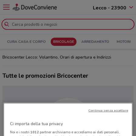
Lecco - 23900
CURA CASA E CORPO
BRICOLAGE
ARREDAMENTO
MOTORI
Bricocenter Lecco: Volantino, Orari di apertura e Indirizzi
Tutte le promozioni Bricocenter
Continua senza accettare
Ci importa della tua privacy
Noi e i nostri
1012
partner archiviamo e accediamo ai dati personali,