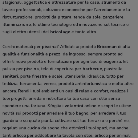
stagionali
,
oggettistica e attrezzature per la casa, strumenti da
lavoro professionali, soluzioni economiche per l'arredamento e la
ristrutturazione, prodotti da
pittura
, tende da sole, zanzariere,
illuminazione
, le ultime tecnologie ed innovazione sul tecnico e
sugli elettro utensili del
bricolage
e tanto altro.
Cerchi materiali per
piscina
? Affidati ai prodotti
Bricoman
di alta
qualità e funzionalità a
prezzi
da ingrosso, sempre pronto ad
offrirti nuovi prodotti e formulazioni per ogni tipo di esigenza: kit
pulizia per
piscina
, telo di copertura per
barbecue
, piastrelle,
sanitari
, porte finestre e scale, utensileria, idraulica, tutto per
l’edilizia, ferramenta, vernici, prodotti antinfortunistica e molto altro
ancora. Rendi i tuoi ambienti un oasi di relax e confort, realizza i
tuoi progetti, arreda e ristruttura la tua casa con stile senza
spendere una fortuna. Sfoglia i
volantini
online e scopri le ultime
novità sui prodotti per arredare il tuo bagno, per arredare il tuo
giardino o su quale pianta coltivare sul tuo terrazzo e perché no,
regalati una cucina da sogno che ottimizzi i tuoi spazi, ma anche
tanti articoli per addobbare la tavola con stile, articoli per animali,