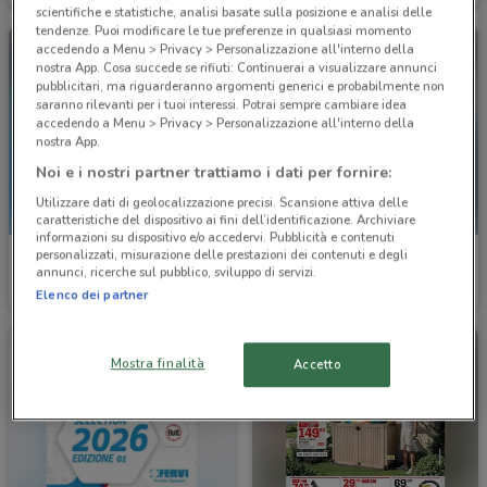
scientifiche e statistiche, analisi basate sulla posizione e analisi delle
tendenze. Puoi modificare le tue preferenze in qualsiasi momento
accedendo a Menu > Privacy > Personalizzazione all'interno della
nostra App. Cosa succede se rifiuti: Continuerai a visualizzare annunci
pubblicitari, ma riguarderanno argomenti generici e probabilmente non
saranno rilevanti per i tuoi interessi. Potrai sempre cambiare idea
accedendo a Menu > Privacy > Personalizzazione all'interno della
nostra App.
Noi e i nostri partner trattiamo i dati per fornire:
Utilizzare dati di geolocalizzazione precisi. Scansione attiva delle
caratteristiche del dispositivo ai fini dell’identificazione. Archiviare
informazioni su dispositivo e/o accedervi. Pubblicità e contenuti
personalizzati, misurazione delle prestazioni dei contenuti e degli
Fervi
Fervi
annunci, ricerche sul pubblico, sviluppo di servizi.
Elenco dei partner
Scade il 31/12
21 km
Scade il 31/12
21 km
Mostra finalità
Accetto