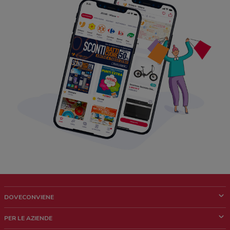
DOVECONVIENE
Cos'è DoveConviene
PER LE AZIENDE
Chi siamo