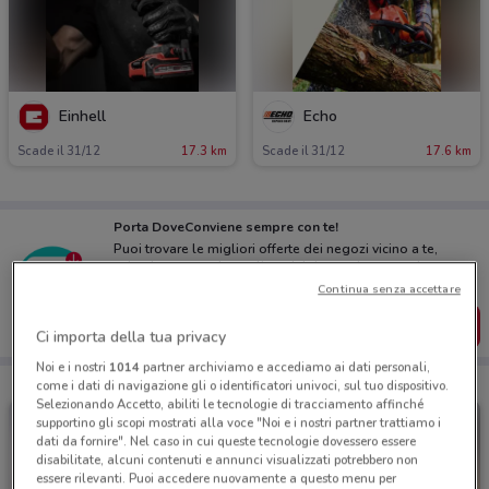
Einhell
Echo
Scade il 31/12
17.3 km
Scade il 31/12
17.6 km
Porta DoveConviene sempre con te!
Puoi trovare le migliori offerte dei negozi vicino a te,
salvarle e creare la tua lista del risparmio, comodamente
dal tuo cellulare.
Continua senza accettare
SCARICA L’APP
Ci importa della tua privacy
Noi e i nostri
1014
partner archiviamo e accediamo ai dati personali,
come i dati di navigazione gli o identificatori univoci, sul tuo dispositivo.
Selezionando Accetto, abiliti le tecnologie di tracciamento affinché
supportino gli scopi mostrati alla voce "Noi e i nostri partner trattiamo i
dati da fornire". Nel caso in cui queste tecnologie dovessero essere
disabilitate, alcuni contenuti e annunci visualizzati potrebbero non
essere rilevanti. Puoi accedere nuovamente a questo menu per