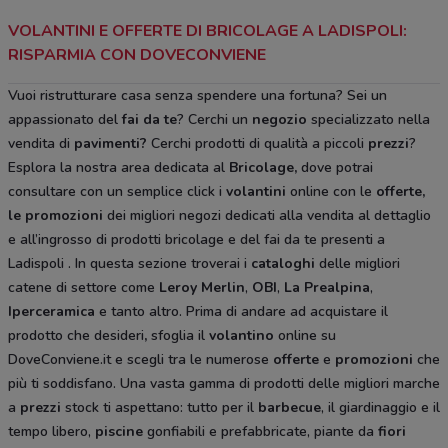
VOLANTINI E OFFERTE DI BRICOLAGE A LADISPOLI:
RISPARMIA CON DOVECONVIENE
Vuoi ristrutturare casa senza spendere una fortuna? Sei un
appassionato del
fai da te
? Cerchi un
negozio
specializzato nella
vendita di
pavimenti?
Cerchi prodotti di qualità a piccoli
prezzi
?
Esplora la nostra area dedicata al
Bricolage
,
dove potrai
consultare con un semplice click i
volantini
online con le
offerte,
le promozioni
dei migliori negozi dedicati alla vendita al dettaglio
e all’ingrosso di prodotti bricolage e del fai da te
presenti a
Ladispoli
. In questa sezione troverai i
cataloghi
delle migliori
catene di settore come
Leroy Merlin
,
OBI
,
La Prealpina
,
Iperceramica
e tanto altro. Prima di andare ad acquistare il
prodotto che desideri
,
sfoglia il
volantino
online su
DoveConviene.it e scegli tra le numerose
offerte
e
promozioni
che
più ti soddisfano. Una vasta gamma di prodotti delle migliori marche
a
prezzi
stock ti aspettano: tutto per il
barbecue
, il giardinaggio e il
tempo libero,
piscine
gonfiabili e prefabbricate, piante da
fiori