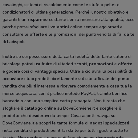
casalinghi, sistemi di riscaldamento come le stufe a pellet e
condizionatori di ultima generazione. Perché il nostro obiettivo e
garantirti un
risparmio
costante senza rinunciare alla qualità, ecco
perché potrai sfogliare i
volantini
online sempre aggiornati e
consultare le
offerte
e le
promozioni
dei punti vendita di
fai da te
di Ladispoli.
Inoltre se sei possessore della carta fedeltà delle tante catene di
bricolage potrai usufruire di ulteriori
sconti
,
promozioni
e
offerte
e godere così di vantaggi speciali. Oltre a ciò avrai la possibilità di
acquistare i tuoi prodotti direttamente sul sito ufficiale del punto
vendita che più ti interessa e ricevere comodamente a casa tua la
merce acquistata, con il pratico metodo PayPal, tramite bonifico
bancario o con una semplice carta prepagata. Non ti resta che
sfogliare il
catalogo
online su DoveConviene.it e scegliere il
prodotto che desideravi da tempo. Cosa aspetti naviga su
DoveConviene.it e scopri le tante formule di
negozi
specializzati
nella vendita di prodotti per il
fai da te
per tutti i gusti e tutte le
tasche. Non perdere il piacere di fare shopping
risparmiando
,