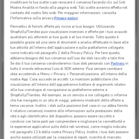
modificare le tue scelte o per revocare il consenso facendo clic sul link
Mostra finalità in fondo alla pagina web. Tali scelte avranno effetto nel
contesto del nostro Sito web. Per maggiori informazioni, consulta
l'Informativa sulla privacy.
Privacy policy
Permettici di fornirti offerte più vicine ai tuoi bisogni: Utilizzando
Shopfully/Tiendeo puoi visualizzare inserzioni e offerte per i tuoi acquisti
quotidiani più attinenti ai tuoi gusti e al tuo mondo. Tutto questo è
Bricofer
Bricofer
possibile grazie ad una serie di strumenti e analisi effettuate in base alle
tue attività all'interno dell'applicazione e sulle piattaforme collegate,
Scade il 23/08
18.7 km
Scade il 31/08
18.7 km
come indicato nel paragrafo 2 della Privacy Policy. Per fare questo,
abbiamo bisogno del tuo consenso sull'uso dei dati raccolti a tale fine.
Se dai il tuo consenso condivideremo i tuoi dati personali con
Partners
in
tutto il mondo attraverso l’uso di SDK esterne. Puoi sempre cambiare
idea accedendo a Menu > Privacy > Personalizzazione, all’interno della
nostra App. Cosa succede se accetti: Le inserzioni pubblicitarie che
visualizzerai all'interno dell’app potranno trattare di argomenti relativi
alla tua cronologia di navigazione su piattaforme esterne a
Shopfully/Tiendeo. Ad esempio, se un servizio a noi collegato ci informa
che hai navigato in un sito di viaggi, potremo mostrarti delle offerte a
tema vacanze. Inoltre, i dati sulla posizione (nel caso in cui abbia fornito
il relativo consenso) insieme alle informazioni sulle prestazioni della
rete e agli identificativi del dispositivo, possono essere raccolte e
condivisi con terze parti per comprendere e migliorare la connettività e
le esperienze applicative sulle delle reti wireless, come meglio indicato
Bricofer
Edil Kamin
nel paragrafo 13.b della nostra Privacy Policy. Inoltre, i tuoi dati possono
anche essere utilizzati per la creazione di report, ricerche di mercato,
Scade il 31/08
18.7 km
Scade il 31/10
20 km