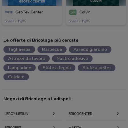
GeoTek Center
Colvin
Scade il 19/05
Scade il 19/05
Le offerte di Bricolage più cercate
Tagliaerba
Barbecue
Arredo giardino
Attrezzi da lavoro
Nastro adesivo
Lampadine
Stufe a legna
Stufe a pellet
Caldaie
Negozi di Bricolage a Ladispoli
LEROY MERLIN
BRICOCENTER
BRICOFER
MAKITA