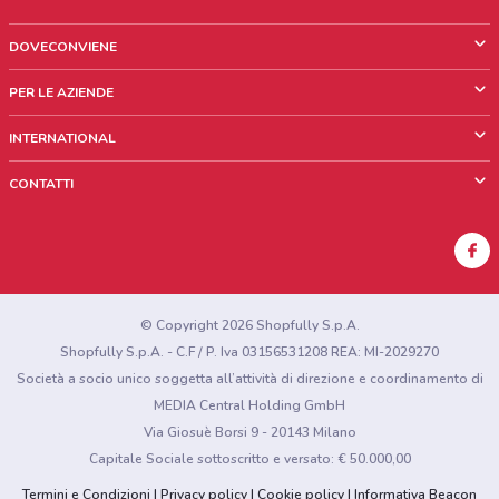
DOVECONVIENE
Cos'è DoveConviene
PER LE AZIENDE
Chi siamo
Cosa facciamo
INTERNATIONAL
News e media
Richieste commerciali e marketing
Brazil
CONTATTI
Lavora con noi
Mexico
Segnalazione punto vendita
France
Segnalazione Volantino
Australia
Hai un malfunzionamento sul web o sull'app?
New Zealand
© Copyright 2026 Shopfully S.p.A.
Shopfully S.p.A. - C.F / P. Iva 03156531208 REA: MI-2029270
Società a socio unico soggetta all’attività di direzione e coordinamento di
MEDIA Central Holding GmbH
Via Giosuè Borsi 9 - 20143 Milano
Capitale Sociale sottoscritto e versato: € 50.000,00
Termini e Condizioni
Privacy policy
Cookie policy
Informativa Beacon