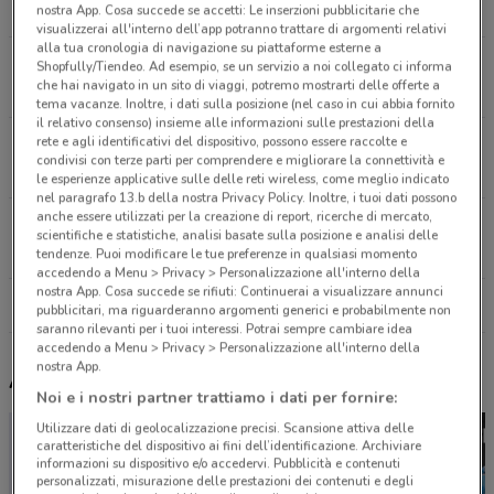
29.6 km
nostra App. Cosa succede se accetti: Le inserzioni pubblicitarie che
visualizzerai all'interno dell’app potranno trattare di argomenti relativi
alla tua cronologia di navigazione su piattaforme esterne a
Via Laurentina, 928 Roma
Shopfully/Tiendeo. Ad esempio, se un servizio a noi collegato ci informa
che hai navigato in un sito di viaggi, potremo mostrarti delle offerte a
38 km
APERTO
tema vacanze. Inoltre, i dati sulla posizione (nel caso in cui abbia fornito
il relativo consenso) insieme alle informazioni sulle prestazioni della
rete e agli identificativi del dispositivo, possono essere raccolte e
Via Laurentina, 928 Roma
condivisi con terze parti per comprendere e migliorare la connettività e
38.1 km
le esperienze applicative sulle delle reti wireless, come meglio indicato
nel paragrafo 13.b della nostra Privacy Policy. Inoltre, i tuoi dati possono
anche essere utilizzati per la creazione di report, ricerche di mercato,
Via Di Tor Cervara, 34 Roma
scientifiche e statistiche, analisi basate sulla posizione e analisi delle
42.7 km
APERTO
tendenze. Puoi modificare le tue preferenze in qualsiasi momento
accedendo a Menu > Privacy > Personalizzazione all'interno della
nostra App. Cosa succede se rifiuti: Continuerai a visualizzare annunci
Tutti i negozi Iperceramica
pubblicitari, ma riguarderanno argomenti generici e probabilmente non
saranno rilevanti per i tuoi interessi. Potrai sempre cambiare idea
accedendo a Menu > Privacy > Personalizzazione all'interno della
nostra App.
Altri volantini nelle vicinanze
Noi e i nostri partner trattiamo i dati per fornire:
Utilizzare dati di geolocalizzazione precisi. Scansione attiva delle
caratteristiche del dispositivo ai fini dell’identificazione. Archiviare
informazioni su dispositivo e/o accedervi. Pubblicità e contenuti
personalizzati, misurazione delle prestazioni dei contenuti e degli