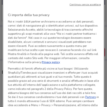
Continua senza accettare
Iperceramica
Ci importa della tua privacy
Scade il 31/08
29.2 km
Noi e i nostri
1014
partner archiviamo e accediamo ai dati personali,
come i dati di navigazione gli o identificatori univoci, sul tuo dispositivo.
Selezionando Accetto, abiliti le tecnologie di tracciamento affinché
Porta DoveConviene sempre con te!
supportino gli scopi mostrati alla voce "Noi e i nostri partner trattiamo i
Puoi trovare le migliori offerte dei negozi vicino a te,
dati da fornire". Nel caso in cui queste tecnologie dovessero essere
salvarle e creare la tua lista del risparmio, comodamente
disabilitate, alcuni contenuti e annunci visualizzati potrebbero non
dal tuo cellulare.
essere rilevanti. Puoi accedere nuovamente a questo menu per
modificare le tue scelte o per revocare il consenso facendo clic sul link
SCARICA L’APP
Mostra finalità in fondo alla pagina web. Tali scelte avranno effetto nel
contesto del nostro Sito web. Per maggiori informazioni, consulta
l'Informativa sulla privacy.
Privacy policy
Permettici di fornirti offerte più vicine ai tuoi bisogni: Utilizzando
Negozi e orari Iperceramica
Shopfully/Tiendeo puoi visualizzare inserzioni e offerte per i tuoi acquisti
quotidiani più attinenti ai tuoi gusti e al tuo mondo. Tutto questo è
possibile grazie ad una serie di strumenti e analisi effettuate in base alle
tue attività all'interno dell'applicazione e sulle piattaforme collegate,
Via Aurelia, 750 Roma
come indicato nel paragrafo 2 della Privacy Policy. Per fare questo,
29.2 km
APERTO
abbiamo bisogno del tuo consenso sull'uso dei dati raccolti a tale fine.
Se dai il tuo consenso condivideremo i tuoi dati personali con
Partners
in
tutto il mondo attraverso l’uso di SDK esterne. Puoi sempre cambiare
Via della Pineta Sacchetti, 199 Roma
idea accedendo a Menu > Privacy > Personalizzazione, all’interno della