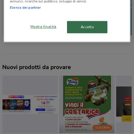
annunci, ricerche sul pubblico, sviluppo di servizi.
Elenco dei partner
Mostra finalità
Accetto
Leroy Merlin
Orsolini
Fervi
Nuovi prodotti da provare
-3 GIORNI