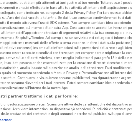
i tuoi acquisti quotidiani più attinenti ai tuoi gusti e al tuo mondo. Tutto questo è possi
 strumenti e analisi effettuate in base alle tue attività all'interno dell'applicazione e 
collegate, come indicato nel paragrafo 2 della Privacy Policy. Per fare questo, abbi
 sull'uso dei dati raccolti a tale fine. Se dai il tuo consenso condivideremo i tuoi dati
tutto il mondo attraverso l’uso di SDK esterne. Puoi sempre cambiare idea accedend
rsonalizzazione, all’interno della nostra App. Cosa succede se accetti: Le inserzioni pu
i all'interno dell’app potranno trattare di argomenti relativi alla tua cronologia di na
esterne a Shopfully/Tiendeo. Ad esempio, se un servizio a noi collegato ci informa ch
i viaggi, potremo mostrarti delle offerte a tema vacanze. Inoltre, i dati sulla posizione 
o il relativo consenso) insieme alle informazioni sulle prestazioni della rete e agli ident
Gli
 possono essere raccolte e condivisi con terze parti per comprendere e migliorare la conn
neg
pplicative sulle delle reti wireless, come meglio indicato nel paragrafo 13.b della no
re, i tuoi dati possono anche essere utilizzati per la creazione di report, ricerche di mer
 e statistiche, analisi basate sulla posizione e analisi delle tendenze. Puoi modificare l
Unieu
in qualsiasi momento accedendo a Menu > Privacy > Personalizzazione all'interno del
cinanze
 se rifiuti: Continuerai a visualizzare annunci pubblicitari, ma riguarderanno argome
Monsi
te non saranno rilevanti per i tuoi interessi. Potrai sempre cambiare idea accedendo
Carbo
rsonalizzazione all'interno della nostra App.
SESTU
CAGLIARI
Luned
stri partner trattiamo i dati per fornire:
elett
ti di geolocalizzazione precisi. Scansione attiva delle caratteristiche del dispositivo ai 
ORISTANO
NUORO
L’Uni
icazione. Archiviare informazioni su dispositivo e/o accedervi. Pubblicità e contenuti per
smar
delle prestazioni dei contenuti e degli annunci, ricerche sul pubblico, sviluppo di servi
partner
elett
OLBIA
TRAPANI
tempo