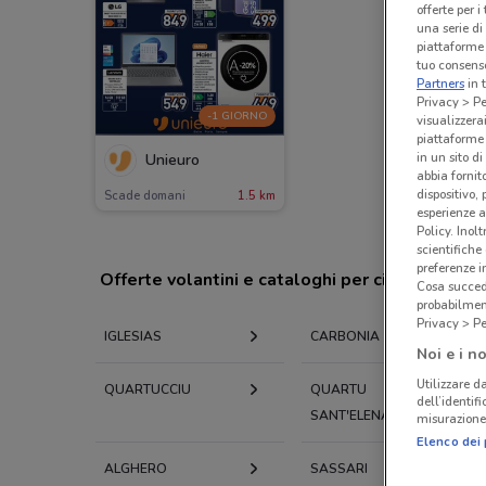
offerte per 
una serie di
piattaforme 
tuo consenso
Partners
in 
Privacy > Pe
-1 GIORNO
visualizzera
piattaforme 
in un sito d
Unieuro
abbia fornit
dispositivo,
Scade domani
1.5 km
esperienze a
Policy. Inolt
scientifiche
preferenze 
Offerte volantini e cataloghi per città nelle vi
Cosa succede
probabilmen
Privacy > Pe
IGLESIAS
CARBONIA
Noi e i no
Utilizzare da
QUARTUCCIU
QUARTU
dell’identif
SANT'ELENA
misurazione 
Elenco dei 
ALGHERO
SASSARI