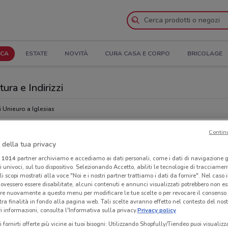
ICA
ESTATE
NOVITÀ
CURA CASA E CORPO
BRICOLAGE
ura e Indirizzi
 Unieuro a Iglesias
Contin
Ora
 della tua privacy
i
1014
partner archiviamo e accediamo ai dati personali, come i dati di navigazione g
ri univoci, sul tuo dispositivo. Selezionando Accetto, abiliti le tecnologie di tracciame
li scopi mostrati alla voce "Noi e i nostri partner trattiamo i dati da fornire". Nel caso 
ovessero essere disabilitate, alcuni contenuti e annunci visualizzati potrebbero non ess
re nuovamente a questo menu per modificare le tue scelte o per revocare il consenso
tra finalità in fondo alla pagina web. Tali scelte avranno effetto nel contesto del nost
 informazioni, consulta l'Informativa sulla privacy.
Privacy policy
i fornirti offerte più vicine ai tuoi bisogni: Utilizzando Shopfully/Tiendeo puoi visualizz