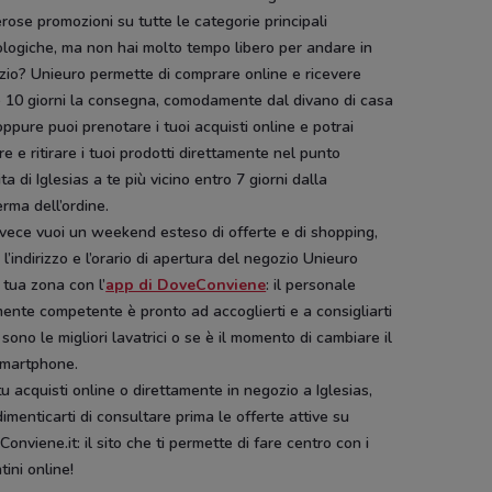
ose promozioni su tutte le categorie principali
logiche, ma non hai molto tempo libero per andare in
zio? Unieuro permette di comprare online e ricevere
o 10 giorni la consegna, comodamente dal divano di casa
oppure puoi prenotare i tuoi acquisti online e potrai
e e ritirare i tuoi prodotti direttamente nel punto
ta di Iglesias a te più vicino entro 7 giorni dalla
rma dell’ordine.
vece vuoi un weekend esteso di offerte e di shopping,
 l’indirizzo e l’orario di apertura del negozio Unieuro
 tua zona con l’
app di DoveConviene
: il personale
ente competente è pronto ad accoglierti e a consigliarti
 sono le migliori lavatrici o se è il momento di cambiare il
smartphone.
u acquisti online o direttamente in negozio a Iglesias,
imenticarti di consultare prima le offerte attive su
onviene.it: il sito che ti permette di fare centro con i
tini online!