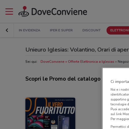
IN EVIDENZA
IPER E SUPER
DISCOUNT
ELETTRON
Unieuro Iglesias: Volantino, Orari di apert
Sei qui:
DoveConviene
Offerte Elettronica a Iglesias
Negozi
Scopri le Promo del catalogo Unieuro
Ci importa
Noi e i nostr
identificato
supportino g
tecnologie d
Puoi accede
sul link Mos
Per maggiori
Permettici d