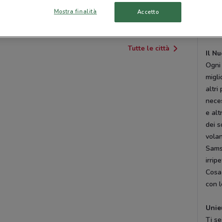
attiv
Mostra finalità
Accetto
ALCAMO
CASTELVETRANO
volan
promo
Tutte le città
Il N
Ogni 
migli
altri
neces
e alt
dei s
volan
Samsu
irripe
Cosa 
con l
Unie
Ti se