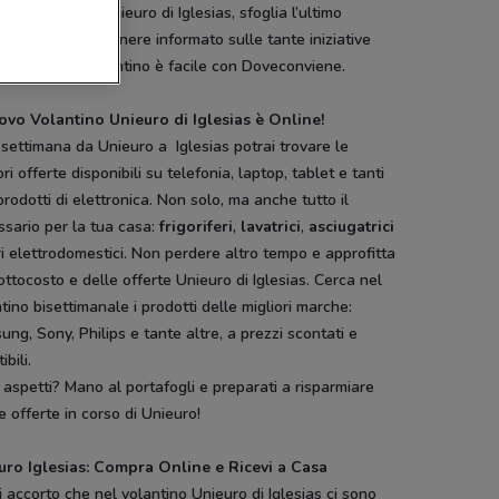
e del catalogo Unieuro di Iglesias, sfoglia l’ultimo
tino online! Rimanere informato sulle tante iniziative
zionali del volantino è facile con Doveconviene.
uovo Volantino Unieuro di Iglesias è Online!
settimana da Unieuro a Iglesias potrai trovare le
ori offerte disponibili su telefonia, laptop, tablet e tanti
 prodotti di elettronica. Non solo, ma anche tutto il
sario per la tua casa:
frigoriferi
,
lavatrici
,
asciugatrici
ri elettrodomestici. Non perdere altro tempo e approfitta
ottocosto e delle offerte Unieuro di Iglesias. Cerca nel
tino bisettimanale i prodotti delle migliori marche:
ng, Sony, Philips e tante altre, a prezzi scontati e
tibili.
aspetti? Mano al portafogli e preparati a risparmiare
e offerte in corso di Unieuro!
uro Iglesias: Compra Online e Ricevi a Casa
i accorto che nel volantino Unieuro di Iglesias ci sono