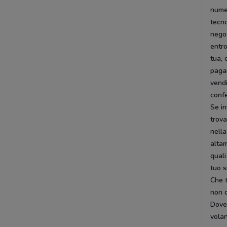
numer
tecno
nego
entr
tua, 
pagar
vendi
confe
Se in
trova
nella
altam
quali
tuo 
Che t
non d
DoveC
volan