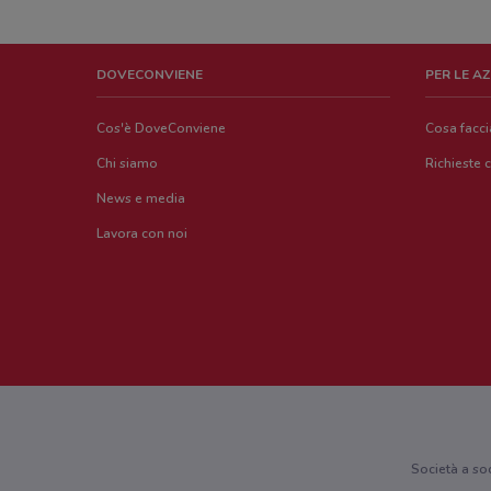
DOVECONVIENE
PER LE A
Cos'è DoveConviene
Cosa facc
Chi siamo
Richieste 
News e media
Lavora con noi
Società a so