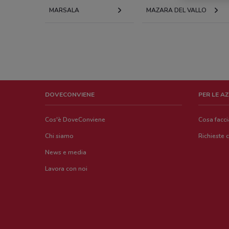
MARSALA
MAZARA DEL VALLO
DOVECONVIENE
PER LE A
Cos'è DoveConviene
Cosa facc
Chi siamo
Richieste 
News e media
Lavora con noi