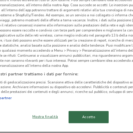
rsonalizzazione, all’interno della nostra App. Cosa succede se accetti: Le inserzioni pu
i all'interno dell’app potranno trattare di argomenti relativi alla tua cronologia di na
esterne a Shopfully/Tiendeo. Ad esempio, se un servizio a noi collegato ci informa ch
i viaggi, potremo mostrarti delle offerte a tema vacanze. Inoltre, i dati sulla posizione 
o il relativo consenso) insieme alle informazioni sulle prestazioni della rete e agli ident
 possono essere raccolte e condivisi con terze parti per comprendere e migliorare la conn
ato volantini nella tua zona. Riprova più tardi.
pplicative sulle delle reti wireless, come meglio indicato nel paragrafo 13.b della no
re, i tuoi dati possono anche essere utilizzati per la creazione di report, ricerche di mer
 e statistiche, analisi basate sulla posizione e analisi delle tendenze. Puoi modificare l
in qualsiasi momento accedendo a Menu > Privacy > Personalizzazione all'interno del
 se rifiuti: Continuerai a visualizzare annunci pubblicitari, ma riguarderanno argome
te non saranno rilevanti per i tuoi interessi. Potrai sempre cambiare idea accedendo
rsonalizzazione all'interno della nostra App.
Tro
cinanze
stri partner trattiamo i dati per fornire:
ti di geolocalizzazione precisi. Scansione attiva delle caratteristiche del dispositivo ai 
icazione. Archiviare informazioni su dispositivo e/o accedervi. Pubblicità e contenuti per
SESTU
CAGLIARI
delle prestazioni dei contenuti e degli annunci, ricerche sul pubblico, sviluppo di servi
partner
ORISTANO
NUORO
Mostra finalità
Accetto
OLBIA
TRAPANI