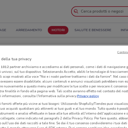
AGE
ARREDAMENTO
MOTORI
SALUTE E BENESSERE
INF
apertura e Indirizzi
Contin
 della tua privacy
ari a Iglesias
i
1012
partner archiviamo e accediamo ai dati personali, come i dati di navigazione g
ri univoci, sul tuo dispositivo. Selezionando Accetto, abiliti le tecnologie di tracciame
li scopi mostrati alla voce "Noi e i nostri partner trattiamo i dati da fornire". Nel caso 
me
Con
ovessero essere disabilitate, alcuni contenuti e annunci visualizzati potrebbero non ess
re nuovamente a questo menu per modificare le tue scelte o per revocare il consenso
tra finalità in fondo alla pagina web. Tali scelte avranno effetto nel contesto del nost
 informazioni, consulta l'Informativa sulla privacy.
Privacy policy
i fornirti offerte più vicine ai tuoi bisogni: Utilizzando Shopfully/Tiendeo puoi visualizz
i tuoi acquisti quotidiani più attinenti ai tuoi gusti e al tuo mondo. Tutto questo è possi
 strumenti e analisi effettuate in base alle tue attività all'interno dell'applicazione e 
collegate, come indicato nel paragrafo 2 della Privacy Policy. Per fare questo, abbi
 sull'uso dei dati raccolti a tale fine. Se dai il tuo consenso condivideremo i tuoi dati
tutto il mondo attraverso l’uso di SDK esterne. Puoi sempre cambiare idea accedend