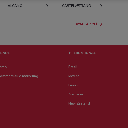
ALCAMO
CASTELVETRANO
Tutte le città
ZIENDE
INTERNATIONAL
iamo
Brazil
commerciali e marketing
Mexico
France
Australia
New Zealand