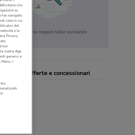
bblicitarie che
vigazione su
e hai navigato
(nel caso in cui
ificativi del
ettività e le
Non ci sono negozi nelle vicinanze
stra Privacy
cato,
e tue
la nostra App.
nti generici e
 a Menu >
vagomme, offerte e concessionari
fini
sonalizzati,
zi.