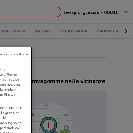
Sei qui:
Iglesias - 09016
ANZIA E GIOCHI
ANIMALI
SPORT E MODA
BANCHE E ASSICUR
ua senza accettare
li o
nto affinché
in cui queste
cessionari Trovagomme nelle vicinanze
ere rilevanti.
 facendo clic
ro Sito web.
are inserzioni e
bile grazie ad
sulle
amo bisogno del
 personali con
o a Menu >