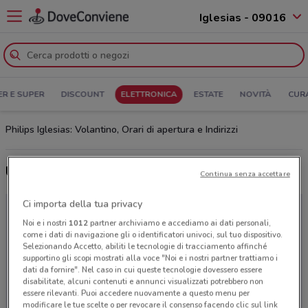
Iglesias - 09016
ER E SUPER
DISCOUNT
ELETTRONICA
ESTATE
NOVITÀ
CUR
Philips Iglesias: Volantino, Orari di apertura e Indirizzi
Ultime offerte del volantino Philips
Continua senza accettare
Ci importa della tua privacy
Noi e i nostri
1012
partner archiviamo e accediamo ai dati personali,
come i dati di navigazione gli o identificatori univoci, sul tuo dispositivo.
Selezionando Accetto, abiliti le tecnologie di tracciamento affinché
supportino gli scopi mostrati alla voce "Noi e i nostri partner trattiamo i
dati da fornire". Nel caso in cui queste tecnologie dovessero essere
disabilitate, alcuni contenuti e annunci visualizzati potrebbero non
essere rilevanti. Puoi accedere nuovamente a questo menu per
modificare le tue scelte o per revocare il consenso facendo clic sul link