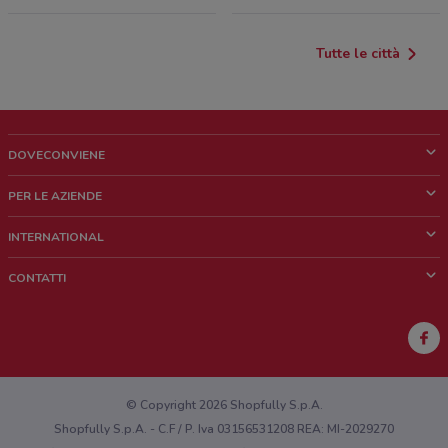
Tutte le città
DOVECONVIENE
Cos'è DoveConviene
PER LE AZIENDE
Chi siamo
Cosa facciamo
INTERNATIONAL
News e media
Richieste commerciali e marketing
Brazil
CONTATTI
Lavora con noi
Mexico
Segnalazione punto vendita
France
Segnalazione Volantino
Australia
Hai un malfunzionamento sul web o sull'app?
New Zealand
© Copyright 2026 Shopfully S.p.A.
Shopfully S.p.A. - C.F / P. Iva 03156531208 REA: MI-2029270