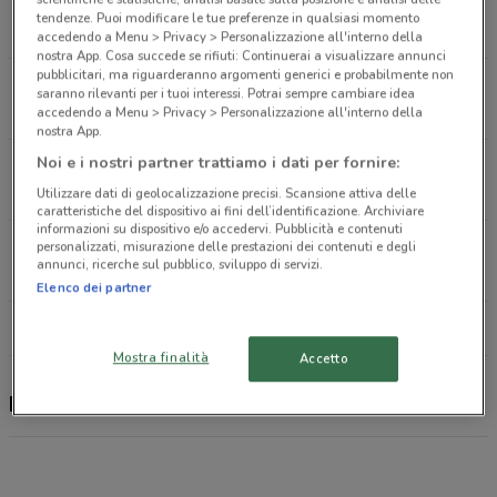
Via Monsignor A. Saba, Snc Iglesias
tendenze. Puoi modificare le tue preferenze in qualsiasi momento
1.5 km
APERTO
accedendo a Menu > Privacy > Personalizzazione all'interno della
nostra App. Cosa succede se rifiuti: Continuerai a visualizzare annunci
pubblicitari, ma riguarderanno argomenti generici e probabilmente non
Via Della Stazione, Snc Carbonia
saranno rilevanti per i tuoi interessi. Potrai sempre cambiare idea
16 km
APERTO
accedendo a Menu > Privacy > Personalizzazione all'interno della
nostra App.
Noi e i nostri partner trattiamo i dati per fornire:
Via Costituente Carbonia
16.4 km
CHIUSO
Utilizzare dati di geolocalizzazione precisi. Scansione attiva delle
caratteristiche del dispositivo ai fini dell’identificazione. Archiviare
informazioni su dispositivo e/o accedervi. Pubblicità e contenuti
Z.I. St. C1 Villacidro
personalizzati, misurazione delle prestazioni dei contenuti e degli
annunci, ricerche sul pubblico, sviluppo di servizi.
24.4 km
APERTO
Elenco dei partner
Tutti i negozi Philips
Mostra finalità
Accetto
Philips, offerte e negozi