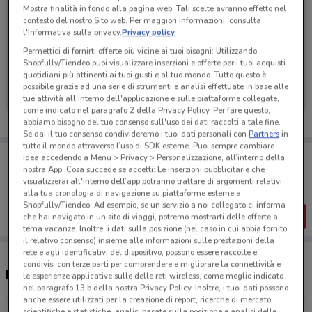
Mostra finalità in fondo alla pagina web. Tali scelte avranno effetto nel
contesto del nostro Sito web. Per maggiori informazioni, consulta
l'Informativa sulla privacy.
Privacy policy
Permettici di fornirti offerte più vicine ai tuoi bisogni: Utilizzando
Ci dispiace, al momento non abbiamo pubblicato
Shopfully/Tiendeo puoi visualizzare inserzioni e offerte per i tuoi acquisti
volantini nella tua zona. Riprova più tardi.
quotidiani più attinenti ai tuoi gusti e al tuo mondo. Tutto questo è
possibile grazie ad una serie di strumenti e analisi effettuate in base alle
tue attività all'interno dell'applicazione e sulle piattaforme collegate,
come indicato nel paragrafo 2 della Privacy Policy. Per fare questo,
abbiamo bisogno del tuo consenso sull'uso dei dati raccolti a tale fine.
Se dai il tuo consenso condivideremo i tuoi dati personali con
Partners
in
tutto il mondo attraverso l’uso di SDK esterne. Puoi sempre cambiare
Porta DoveConviene sempre con te!
idea accedendo a Menu > Privacy > Personalizzazione, all’interno della
Puoi trovare le migliori offerte dei negozi vicino a te,
nostra App. Cosa succede se accetti: Le inserzioni pubblicitarie che
salvarle e creare la tua lista del risparmio, comodamente
visualizzerai all'interno dell’app potranno trattare di argomenti relativi
dal tuo cellulare.
alla tua cronologia di navigazione su piattaforme esterne a
Shopfully/Tiendeo. Ad esempio, se un servizio a noi collegato ci informa
SCARICA L’APP
che hai navigato in un sito di viaggi, potremo mostrarti delle offerte a
tema vacanze. Inoltre, i dati sulla posizione (nel caso in cui abbia fornito
il relativo consenso) insieme alle informazioni sulle prestazioni della
rete e agli identificativi del dispositivo, possono essere raccolte e
condivisi con terze parti per comprendere e migliorare la connettività e
Negozi Philips a Iglesias
le esperienze applicative sulle delle reti wireless, come meglio indicato
nel paragrafo 13.b della nostra Privacy Policy. Inoltre, i tuoi dati possono
anche essere utilizzati per la creazione di report, ricerche di mercato,
scientifiche e statistiche, analisi basate sulla posizione e analisi delle