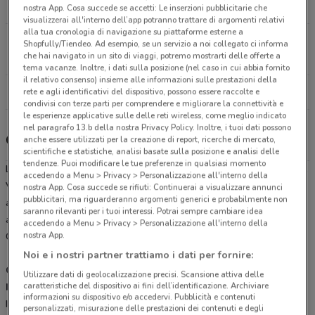
15 km
APERTO
nostra App. Cosa succede se accetti: Le inserzioni pubblicitarie che
visualizzerai all'interno dell’app potranno trattare di argomenti relativi
alla tua cronologia di navigazione su piattaforme esterne a
Via Parigi, 1 Guspini
Shopfully/Tiendeo. Ad esempio, se un servizio a noi collegato ci informa
che hai navigato in un sito di viaggi, potremo mostrarti delle offerte a
26.5 km
APERTO
tema vacanze. Inoltre, i dati sulla posizione (nel caso in cui abbia fornito
il relativo consenso) insieme alle informazioni sulle prestazioni della
Tutti i negozi Lidl
rete e agli identificativi del dispositivo, possono essere raccolte e
condivisi con terze parti per comprendere e migliorare la connettività e
le esperienze applicative sulle delle reti wireless, come meglio indicato
nel paragrafo 13.b della nostra Privacy Policy. Inoltre, i tuoi dati possono
Gli sconti del nuovo volantino Lidl e i negozi
anche essere utilizzati per la creazione di report, ricerche di mercato,
scientifiche e statistiche, analisi basate sulla posizione e analisi delle
tendenze. Puoi modificare le tue preferenze in qualsiasi momento
Lidl è presente in vari punti della città: lo trovi in Via Fadda Iglesias,
accedendo a Menu > Privacy > Personalizzazione all'interno della
Via Dalmazia 118 Carbonia, Via Parigi 1 Guspini. Tutti i negozi sono
nostra App. Cosa succede se rifiuti: Continuerai a visualizzare annunci
pubblicitari, ma riguarderanno argomenti generici e probabilmente non
aperti dal Lunedì alla Domenica e offrono i migliori prodotti
saranno rilevanti per i tuoi interessi. Potrai sempre cambiare idea
alimentari e per la casa a prezzi scontati.
accedendo a Menu > Privacy > Personalizzazione all'interno della
nostra App.
Cosa aspetti? Cerca qui la promo e trova il negozio più vicino a te!
Noi e i nostri partner trattiamo i dati per fornire:
Cogli l’attimo con Lidl: offerte e promozioni settimanali a
Utilizzare dati di geolocalizzazione precisi. Scansione attiva delle
caratteristiche del dispositivo ai fini dell’identificazione. Archiviare
Iglesias
informazioni su dispositivo e/o accedervi. Pubblicità e contenuti
I supermercati Lidl di Iglesias presentano al loro interno una vasta
personalizzati, misurazione delle prestazioni dei contenuti e degli