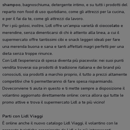
shampoo
, bagnoschiuma, detergente intimo, e su tutti i prodotti del
reparto non food di uso quotidiano, come gli attrezzi per la cucina,
e per il fai da te, come gli attrezzi da lavoro.
Per i più golosi, inoltre, Lidl offre un’ampia varietà di
cioccolato
e
merendine, senza dimenticarsi di chi è attento alla linea, a cui il
supermercato offre tantissimi cibi e snack leggeri ideali per fare
una merenda buona e sana e tanti affettati magri perfetti per una
dieta senza troppe rinunce.
Con Lidl l’esperienza di spesa diventa più piacevole: nei suoi punti
vendita troverai sia prodotti di tradizione italiana e dei brand più
conosciuti, sia prodotti a marchio proprio, il tutto a prezzi altamente
competitivi che ti permetteranno di fare spesa risparmiando.
Doveconviene ti aiuta in questo e ti mette sempre a disposizione il
volantino aggiornato direttamente online: cerca allora qui tutte le
promo attive e trova il supermercato Lidl a te più vicino!
Parti con Lidl Viaggi
È online anche il nuovo catalogo Lidl Viaggi, il volantino con le