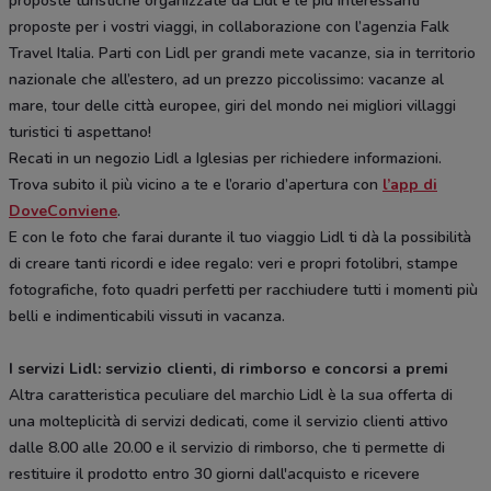
proposte turistiche organizzate da Lidl e le più interessanti
proposte per i vostri viaggi, in collaborazione con l’agenzia Falk
Travel Italia. Parti con Lidl per grandi mete vacanze, sia in territorio
nazionale che all’estero, ad un prezzo piccolissimo: vacanze al
mare, tour delle città europee, giri del mondo nei migliori villaggi
turistici ti aspettano!
Recati in un negozio Lidl a Iglesias per richiedere informazioni.
Trova subito il più vicino a te e l’orario d’apertura con
l’app di
DoveConviene
.
E con le foto che farai durante il tuo viaggio Lidl ti dà la possibilità
di creare tanti ricordi e idee regalo: veri e propri fotolibri, stampe
fotografiche, foto quadri perfetti per racchiudere tutti i momenti più
belli e indimenticabili vissuti in vacanza.
I servizi Lidl: servizio clienti, di rimborso e concorsi a premi
Altra caratteristica peculiare del marchio Lidl è la sua offerta di
una molteplicità di servizi dedicati, come il servizio clienti attivo
dalle 8.00 alle 20.00 e il servizio di rimborso, che ti permette di
restituire il prodotto entro 30 giorni dall'acquisto e ricevere