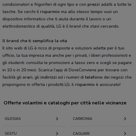
condizionatori e frigoriferi di ogni tipo e con
prezzi
adatti a tutte le
tasche. Se cerchi il
risparmio
ma allo stesso tempo vuoi un
dispositivo informatico che ti aiuta durante il lavoro o un
elettrodomestico di qualità, LG è il brand che stavi cercando.
Il brand che ti semplifica la vita
Il sito web di LG è ricco di proposte e soluzioni adatte per il tuo
ufficio, la tua impresa ma anche per i privati, i liberi professionisti e
gli studenti: consulta le promozioni a tasso zero e scegli se pagare
in 10 o in 20 mesi. Scarica l’app di DoveConviene per trovare con
facilità gli
orari
, gli
indirizzi
ed i numeri di
telefono
dei negozi che
propongono in offerta i prodotti LG: il
risparmio
è assicurato!
Offerte volantini e cataloghi per città nelle vicinanze
IGLESIAS
CARBONIA
SESTU
CAGLIARI