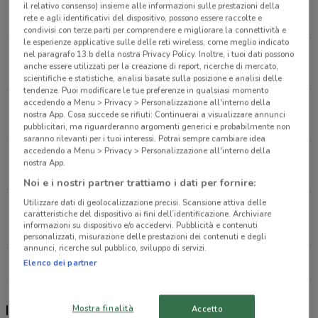
Via Garibaldi, 61 Iglesias
il relativo consenso) insieme alle informazioni sulle prestazioni della
rete e agli identificativi del dispositivo, possono essere raccolte e
444 m
CHIUSO
condivisi con terze parti per comprendere e migliorare la connettività e
le esperienze applicative sulle delle reti wireless, come meglio indicato
Via Monsignor A. Saba, Snc Iglesias
nel paragrafo 13.b della nostra Privacy Policy. Inoltre, i tuoi dati possono
anche essere utilizzati per la creazione di report, ricerche di mercato,
1.5 km
CHIUSO
scientifiche e statistiche, analisi basate sulla posizione e analisi delle
tendenze. Puoi modificare le tue preferenze in qualsiasi momento
accedendo a Menu > Privacy > Personalizzazione all'interno della
Via A.Gramsci, 73 Gonnesa
nostra App. Cosa succede se rifiuti: Continuerai a visualizzare annunci
7.5 km
CHIUSO
pubblicitari, ma riguarderanno argomenti generici e probabilmente non
saranno rilevanti per i tuoi interessi. Potrai sempre cambiare idea
accedendo a Menu > Privacy > Personalizzazione all'interno della
Via Della Stazione, Snc Carbonia
nostra App.
16 km
CHIUSO
Noi e i nostri partner trattiamo i dati per fornire:
Utilizzare dati di geolocalizzazione precisi. Scansione attiva delle
Via Costituente Carbonia
caratteristiche del dispositivo ai fini dell’identificazione. Archiviare
informazioni su dispositivo e/o accedervi. Pubblicità e contenuti
16.4 km
CHIUSO
personalizzati, misurazione delle prestazioni dei contenuti e degli
annunci, ricerche sul pubblico, sviluppo di servizi.
Tutti i negozi LG
Elenco dei partner
LG, offerte e negozi
Mostra finalità
Accetto