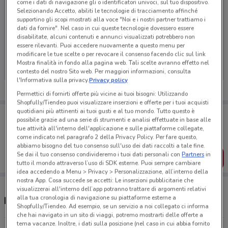
come i dati di navigazione gli o identificatori univoci, sul tuo dispositivo.
Selezionando Accetto, abiliti le tecnologie di tracciamento affinché
supportino gli scopi mostrati alla voce "Noi e i nostri partner trattiamo i
dati da fornire". Nel caso in cui queste tecnologie dovessero essere
disabilitate, alcuni contenuti e annunci visualizzati potrebbero non
Ci dispiace, al momento non abbiamo pubblicato
essere rilevanti. Puoi accedere nuovamente a questo menu per
volantini nella tua zona. Riprova più tardi.
modificare le tue scelte o per revocare il consenso facendo clic sul link
Mostra finalità in fondo alla pagina web. Tali scelte avranno effetto nel
contesto del nostro Sito web. Per maggiori informazioni, consulta
l'Informativa sulla privacy.
Privacy policy
Permettici di fornirti offerte più vicine ai tuoi bisogni: Utilizzando
Shopfully/Tiendeo puoi visualizzare inserzioni e offerte per i tuoi acquisti
quotidiani più attinenti ai tuoi gusti e al tuo mondo. Tutto questo è
Porta DoveConviene sempre con te!
possibile grazie ad una serie di strumenti e analisi effettuate in base alle
Puoi trovare le migliori offerte dei negozi vicino a te,
tue attività all'interno dell'applicazione e sulle piattaforme collegate,
salvarle e creare la tua lista del risparmio, comodamente
come indicato nel paragrafo 2 della Privacy Policy. Per fare questo,
dal tuo cellulare.
abbiamo bisogno del tuo consenso sull'uso dei dati raccolti a tale fine.
Se dai il tuo consenso condivideremo i tuoi dati personali con
Partners
in
SCARICA L’APP
tutto il mondo attraverso l’uso di SDK esterne. Puoi sempre cambiare
idea accedendo a Menu > Privacy > Personalizzazione, all’interno della
nostra App. Cosa succede se accetti: Le inserzioni pubblicitarie che
visualizzerai all'interno dell’app potranno trattare di argomenti relativi
alla tua cronologia di navigazione su piattaforme esterne a
Negozi LG a Iglesias
Shopfully/Tiendeo. Ad esempio, se un servizio a noi collegato ci informa
che hai navigato in un sito di viaggi, potremo mostrarti delle offerte a
tema vacanze. Inoltre, i dati sulla posizione (nel caso in cui abbia fornito