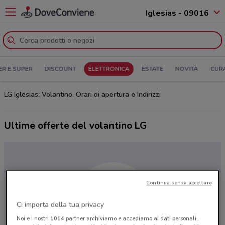
Iglesias - 09016
ER E SUPER
DISCOUNT
ELETTRONICA
ESTATE
NOVITÀ
CUR
LG Iglesias: Volantino, Orari di apertura e Indirizzi
Ultime offerte del volantino LG
Continua senza accettare
Ci importa della tua privacy
Noi e i nostri
1014
partner archiviamo e accediamo ai dati personali,