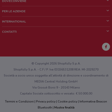
DOVECONVIENE
Cos'è DoveConviene
PER LE AZIENDE
Chi siamo
Cosa facciamo
INTERNATIONAL
News e media
Richieste commerciali e marketing
Brazil
CONTATTI
Lavora con noi
Mexico
Segnalazione punto vendita
France
Segnalazione Volantino
Australia
Hai un malfunzionamento sul web o sull'app?
New Zealand
© Copyright 2026 Shopfully S.p.A.
Shopfully S.p.A. - C.F / P. Iva 03156531208 REA: MI-2029270
Società a socio unico soggetta all’attività di direzione e coordinamento di
MEDIA Central Holding GmbH
Via Giosuè Borsi 9 - 20143 Milano
Capitale Sociale sottoscritto e versato: € 50.000,00
Termini e Condizioni
Privacy policy
Cookie policy
Informativa Beacon
Bluetooth
Mostra finalità