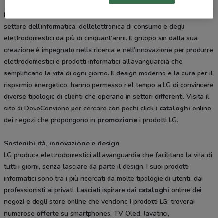
Il Gruppo
LG
è una delle aziende leader a livello mondiale nel
settore dell’informatica, dell’elettronica di consumo e degli
elettrodomestici da più di cinquant’anni. Il gruppo sin dalla sua
creazione è impegnato nella ricerca e nell’innovazione per produrre
elettrodomestici e prodotti informatici all’avanguardia che
semplificano la vita di ogni giorno. Il design moderno e la cura per il
risparmio energetico, hanno permesso nel tempo a LG di convincere
diverse tipologie di clienti che operano in settori differenti. Visita il
sito di DoveConviene per cercare con pochi click i
cataloghi
online
dei negozi che propongono in
promozione
i prodotti LG.
Sostenibilità, innovazione e design
LG produce elettrodomestici all’avanguardia che facilitano la vita di
tutti i giorni, senza lasciare da parte il design. I suoi prodotti
informatici sono tra i più ricercati da molte tipologie di utenti, dai
professionisti ai privati. Lasciati ispirare dai
cataloghi
online dei
negozi e degli store online che vendono i prodotti LG: troverai
numerose
offerte
su smartphones, TV Oled, lavatrici,