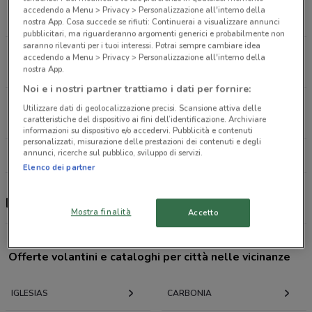
Via R. Cattaneo 14 Iglesias
accedendo a Menu > Privacy > Personalizzazione all'interno della
378 m
nostra App. Cosa succede se rifiuti: Continuerai a visualizzare annunci
pubblicitari, ma riguarderanno argomenti generici e probabilmente non
saranno rilevanti per i tuoi interessi. Potrai sempre cambiare idea
Via Carbonia 71 Guspini
accedendo a Menu > Privacy > Personalizzazione all'interno della
26.1 km
nostra App.
Noi e i nostri partner trattiamo i dati per fornire:
Via Gramsci 149 Guspini
Utilizzare dati di geolocalizzazione precisi. Scansione attiva delle
caratteristiche del dispositivo ai fini dell’identificazione. Archiviare
27.1 km
informazioni su dispositivo e/o accedervi. Pubblicità e contenuti
personalizzati, misurazione delle prestazioni dei contenuti e degli
annunci, ricerche sul pubblico, sviluppo di servizi.
Tutti i negozi Edil Kamin
Elenco dei partner
Edil Kamin, offerte e negozi
Mostra finalità
Accetto
Offerte volantini e cataloghi per città nelle vicinanze
IGLESIAS
CARBONIA