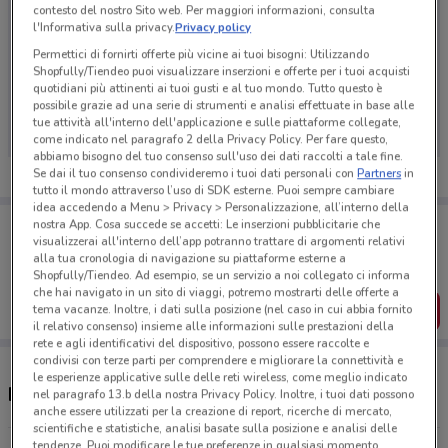
contesto del nostro Sito web. Per maggiori informazioni, consulta
l'Informativa sulla privacy.
Privacy policy
Permettici di fornirti offerte più vicine ai tuoi bisogni: Utilizzando
Shopfully/Tiendeo puoi visualizzare inserzioni e offerte per i tuoi acquisti
Ci dispiace, al momento non abbiamo pubblicato
quotidiani più attinenti ai tuoi gusti e al tuo mondo. Tutto questo è
volantini nella tua zona. Riprova più tardi.
possibile grazie ad una serie di strumenti e analisi effettuate in base alle
tue attività all'interno dell'applicazione e sulle piattaforme collegate,
come indicato nel paragrafo 2 della Privacy Policy. Per fare questo,
abbiamo bisogno del tuo consenso sull'uso dei dati raccolti a tale fine.
Se dai il tuo consenso condivideremo i tuoi dati personali con
Partners
in
tutto il mondo attraverso l’uso di SDK esterne. Puoi sempre cambiare
idea accedendo a Menu > Privacy > Personalizzazione, all’interno della
Porta DoveConviene sempre con te!
nostra App. Cosa succede se accetti: Le inserzioni pubblicitarie che
Puoi trovare le migliori offerte dei negozi vicino a te,
visualizzerai all'interno dell’app potranno trattare di argomenti relativi
salvarle e creare la tua lista del risparmio, comodamente
alla tua cronologia di navigazione su piattaforme esterne a
dal tuo cellulare.
Shopfully/Tiendeo. Ad esempio, se un servizio a noi collegato ci informa
che hai navigato in un sito di viaggi, potremo mostrarti delle offerte a
SCARICA L’APP
tema vacanze. Inoltre, i dati sulla posizione (nel caso in cui abbia fornito
il relativo consenso) insieme alle informazioni sulle prestazioni della
rete e agli identificativi del dispositivo, possono essere raccolte e
condivisi con terze parti per comprendere e migliorare la connettività e
le esperienze applicative sulle delle reti wireless, come meglio indicato
Negozi Edil Kamin a Iglesias
nel paragrafo 13.b della nostra Privacy Policy. Inoltre, i tuoi dati possono
anche essere utilizzati per la creazione di report, ricerche di mercato,
scientifiche e statistiche, analisi basate sulla posizione e analisi delle
tendenze. Puoi modificare le tue preferenze in qualsiasi momento