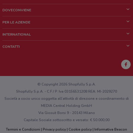
DOVECONVIENE
Cos'è DoveConviene
PER LE AZIENDE
Chi siamo
Cosa facciamo
INTERNATIONAL
News e media
Richieste commerciali e marketing
Brazil
CONTATTI
Lavora con noi
Mexico
Segnalazione punto vendita
France
Segnalazione Volantino
Australia
Hai un malfunzionamento sul web o sull'app?
New Zealand
© Copyright 2026 Shopfully S.p.A.
Shopfully S.p.A. - C.F / P. Iva 03156531208 REA: MI-2029270
Società a socio unico soggetta all’attività di direzione e coordinamento di
MEDIA Central Holding GmbH
Via Giosuè Borsi 9 - 20143 Milano
Capitale Sociale sottoscritto e versato: € 50.000,00
Termini e Condizioni
Privacy policy
Cookie policy
Informativa Beacon