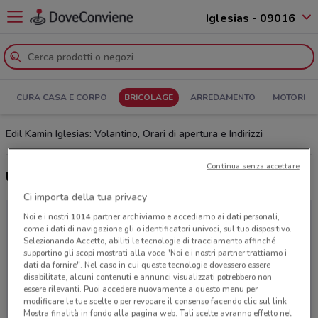
Iglesias - 09016
CURA CASA E CORPO
BRICOLAGE
ARREDAMENTO
MOTORI
Edil Kamin Iglesias: Volantino, Orari di apertura e Indirizzi
Continua senza accettare
Ultime offerte del volantino Edil Kamin
Ci importa della tua privacy
Noi e i nostri
1014
partner archiviamo e accediamo ai dati personali,
come i dati di navigazione gli o identificatori univoci, sul tuo dispositivo.
Selezionando Accetto, abiliti le tecnologie di tracciamento affinché
supportino gli scopi mostrati alla voce "Noi e i nostri partner trattiamo i
dati da fornire". Nel caso in cui queste tecnologie dovessero essere
disabilitate, alcuni contenuti e annunci visualizzati potrebbero non
essere rilevanti. Puoi accedere nuovamente a questo menu per
modificare le tue scelte o per revocare il consenso facendo clic sul link
Mostra finalità in fondo alla pagina web. Tali scelte avranno effetto nel