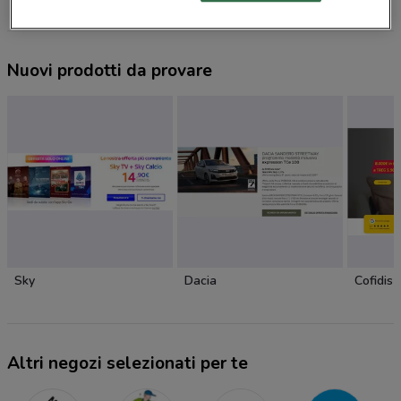
Nuovi prodotti da provare
Sky
Dacia
Cofidis
Altri negozi selezionati per te