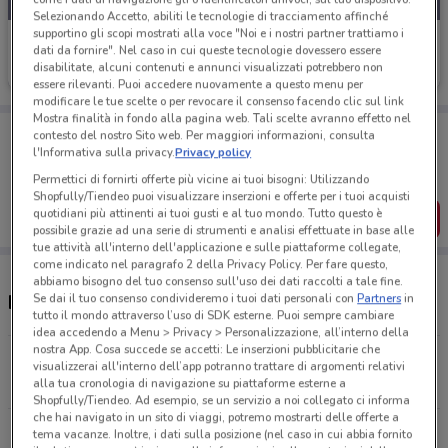
Selezionando Accetto, abiliti le tecnologie di tracciamento affinché
supportino gli scopi mostrati alla voce "Noi e i nostri partner trattiamo i
Echo
dati da fornire". Nel caso in cui queste tecnologie dovessero essere
disabilitate, alcuni contenuti e annunci visualizzati potrebbero non
Scade il 31/12
17.9 km
essere rilevanti. Puoi accedere nuovamente a questo menu per
modificare le tue scelte o per revocare il consenso facendo clic sul link
Mostra finalità in fondo alla pagina web. Tali scelte avranno effetto nel
Porta DoveConviene sempre con te!
contesto del nostro Sito web. Per maggiori informazioni, consulta
Puoi trovare le migliori offerte dei negozi vicino a te,
l'Informativa sulla privacy.
Privacy policy
salvarle e creare la tua lista del risparmio, comodamente
Permettici di fornirti offerte più vicine ai tuoi bisogni: Utilizzando
dal tuo cellulare.
Shopfully/Tiendeo puoi visualizzare inserzioni e offerte per i tuoi acquisti
quotidiani più attinenti ai tuoi gusti e al tuo mondo. Tutto questo è
SCARICA L’APP
possibile grazie ad una serie di strumenti e analisi effettuate in base alle
tue attività all'interno dell'applicazione e sulle piattaforme collegate,
come indicato nel paragrafo 2 della Privacy Policy. Per fare questo,
abbiamo bisogno del tuo consenso sull'uso dei dati raccolti a tale fine.
Se dai il tuo consenso condivideremo i tuoi dati personali con
Partners
in
Negozi Echo a Iglesias
tutto il mondo attraverso l’uso di SDK esterne. Puoi sempre cambiare
idea accedendo a Menu > Privacy > Personalizzazione, all’interno della
nostra App. Cosa succede se accetti: Le inserzioni pubblicitarie che
Via Nazionale, 44 Carbonia
visualizzerai all'interno dell’app potranno trattare di argomenti relativi
17.9 km
alla tua cronologia di navigazione su piattaforme esterne a
Shopfully/Tiendeo. Ad esempio, se un servizio a noi collegato ci informa
che hai navigato in un sito di viaggi, potremo mostrarti delle offerte a
Via Nazionale, 52 Carbonia
tema vacanze. Inoltre, i dati sulla posizione (nel caso in cui abbia fornito