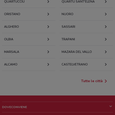
QUARTUCCIU
QUARTU SANT'ELENA
ORISTANO
NUORO
ALGHERO
SASSARI
OLBIA
TRAPANI
MARSALA
MAZARA DEL VALLO
ALCAMO
CASTELVETRANO
Tutte le città
DOVECONVIENE