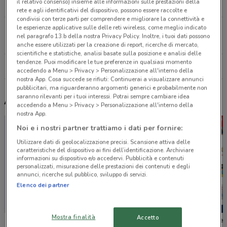
il relativo consenso) insieme alle informazioni sulle prestazioni della
18.4 km
rete e agli identificativi del dispositivo, possono essere raccolte e
condivisi con terze parti per comprendere e migliorare la connettività e
le esperienze applicative sulle delle reti wireless, come meglio indicato
Via Dante, 27 Villacidro
nel paragrafo 13.b della nostra Privacy Policy. Inoltre, i tuoi dati possono
24.1 km
anche essere utilizzati per la creazione di report, ricerche di mercato,
scientifiche e statistiche, analisi basate sulla posizione e analisi delle
tendenze. Puoi modificare le tue preferenze in qualsiasi momento
Tutti i negozi Echo
accedendo a Menu > Privacy > Personalizzazione all'interno della
nostra App. Cosa succede se rifiuti: Continuerai a visualizzare annunci
pubblicitari, ma riguarderanno argomenti generici e probabilmente non
saranno rilevanti per i tuoi interessi. Potrai sempre cambiare idea
Altri volantini nelle vicinanze
accedendo a Menu > Privacy > Personalizzazione all'interno della
nostra App.
Noi e i nostri partner trattiamo i dati per fornire:
Utilizzare dati di geolocalizzazione precisi. Scansione attiva delle
caratteristiche del dispositivo ai fini dell’identificazione. Archiviare
informazioni su dispositivo e/o accedervi. Pubblicità e contenuti
personalizzati, misurazione delle prestazioni dei contenuti e degli
annunci, ricerche sul pubblico, sviluppo di servizi.
Elenco dei partner
Mostra finalità
Accetto
Leroy Merlin
CFadda
Bricofer