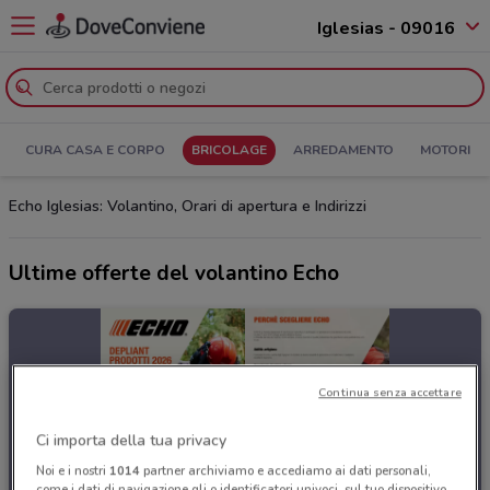
Iglesias - 09016
CURA CASA E CORPO
BRICOLAGE
ARREDAMENTO
MOTORI
Echo Iglesias: Volantino, Orari di apertura e Indirizzi
Ultime offerte del volantino Echo
Continua senza accettare
Ci importa della tua privacy
Noi e i nostri
1014
partner archiviamo e accediamo ai dati personali,
come i dati di navigazione gli o identificatori univoci, sul tuo dispositivo.