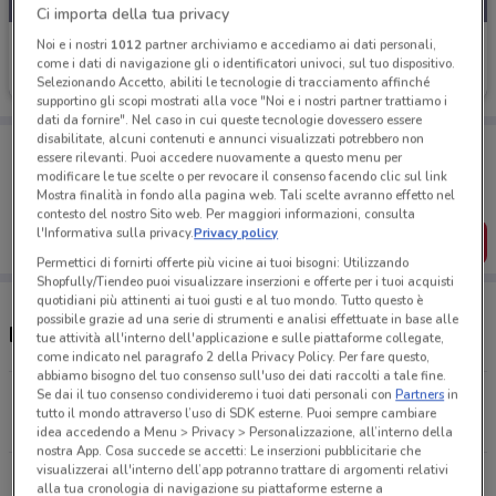
Ci importa della tua privacy
Noi e i nostri
1012
partner archiviamo e accediamo ai dati personali,
CFadda
come i dati di navigazione gli o identificatori univoci, sul tuo dispositivo.
Scade il 30/08
1.9 km
Selezionando Accetto, abiliti le tecnologie di tracciamento affinché
supportino gli scopi mostrati alla voce "Noi e i nostri partner trattiamo i
dati da fornire". Nel caso in cui queste tecnologie dovessero essere
disabilitate, alcuni contenuti e annunci visualizzati potrebbero non
Porta DoveConviene sempre con te!
essere rilevanti. Puoi accedere nuovamente a questo menu per
Puoi trovare le migliori offerte dei negozi vicino a te,
modificare le tue scelte o per revocare il consenso facendo clic sul link
salvarle e creare la tua lista del risparmio, comodamente
Mostra finalità in fondo alla pagina web. Tali scelte avranno effetto nel
dal tuo cellulare.
contesto del nostro Sito web. Per maggiori informazioni, consulta
l'Informativa sulla privacy.
Privacy policy
SCARICA L’APP
Permettici di fornirti offerte più vicine ai tuoi bisogni: Utilizzando
Shopfully/Tiendeo puoi visualizzare inserzioni e offerte per i tuoi acquisti
quotidiani più attinenti ai tuoi gusti e al tuo mondo. Tutto questo è
possibile grazie ad una serie di strumenti e analisi effettuate in base alle
Negozi CFadda a Iglesias
tue attività all'interno dell'applicazione e sulle piattaforme collegate,
come indicato nel paragrafo 2 della Privacy Policy. Per fare questo,
abbiamo bisogno del tuo consenso sull'uso dei dati raccolti a tale fine.
Se dai il tuo consenso condivideremo i tuoi dati personali con
Partners
in
Corso Colombo Iglesias
tutto il mondo attraverso l’uso di SDK esterne. Puoi sempre cambiare
1.9 km
CHIUSO
idea accedendo a Menu > Privacy > Personalizzazione, all’interno della
nostra App. Cosa succede se accetti: Le inserzioni pubblicitarie che
visualizzerai all'interno dell’app potranno trattare di argomenti relativi
Via Nazionale, s/n Carbonia
alla tua cronologia di navigazione su piattaforme esterne a