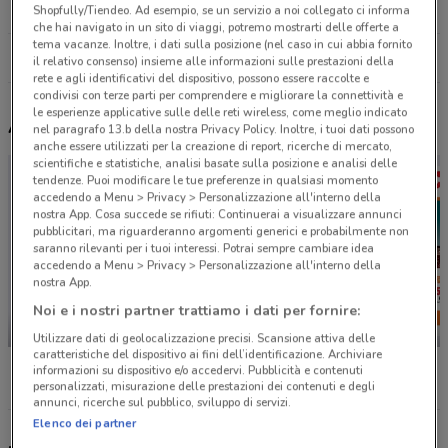
16.2 km
CHIUSO
Shopfully/Tiendeo. Ad esempio, se un servizio a noi collegato ci informa
che hai navigato in un sito di viaggi, potremo mostrarti delle offerte a
tema vacanze. Inoltre, i dati sulla posizione (nel caso in cui abbia fornito
Tutti i negozi CFadda
il relativo consenso) insieme alle informazioni sulle prestazioni della
rete e agli identificativi del dispositivo, possono essere raccolte e
condivisi con terze parti per comprendere e migliorare la connettività e
le esperienze applicative sulle delle reti wireless, come meglio indicato
Altri volantini nelle vicinanze
nel paragrafo 13.b della nostra Privacy Policy. Inoltre, i tuoi dati possono
anche essere utilizzati per la creazione di report, ricerche di mercato,
scientifiche e statistiche, analisi basate sulla posizione e analisi delle
tendenze. Puoi modificare le tue preferenze in qualsiasi momento
accedendo a Menu > Privacy > Personalizzazione all'interno della
nostra App. Cosa succede se rifiuti: Continuerai a visualizzare annunci
pubblicitari, ma riguarderanno argomenti generici e probabilmente non
saranno rilevanti per i tuoi interessi. Potrai sempre cambiare idea
accedendo a Menu > Privacy > Personalizzazione all'interno della
nostra App.
Noi e i nostri partner trattiamo i dati per fornire:
-2 GIORNI
-5 GIORNI
Utilizzare dati di geolocalizzazione precisi. Scansione attiva delle
caratteristiche del dispositivo ai fini dell’identificazione. Archiviare
Unieuro
Iper Nonna Isa
Conad
informazioni su dispositivo e/o accedervi. Pubblicità e contenuti
personalizzati, misurazione delle prestazioni dei contenuti e degli
annunci, ricerche sul pubblico, sviluppo di servizi.
Elenco dei partner