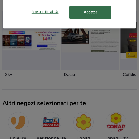
Nuovi prodotti da provare
Mostra finalità
Accetto
Sky
Dacia
Cofidis
Altri negozi selezionati per te
Unieuro
Iper Nonna Isa
Conad
Conad City