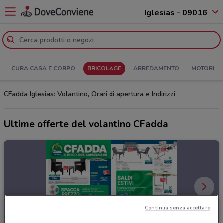
Iglesias - 09016
CURA CASA E CORPO
BRICOLAGE
ARREDAMENTO
MOTORI
CFadda Iglesias: Volantino, Orari di apertura e Indirizzi
Ultime offerte del volantino CFadda
Continua senza accettare