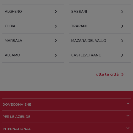
ALGHERO
SASSARI
OLBIA
TRAPANI
MARSALA
MAZARA DEL VALLO
ALCAMO
CASTELVETRANO
Tutte le città
DOVECONVIENE
Cos'è DoveConviene
PER LE AZIENDE
Chi siamo
Cosa facciamo
INTERNATIONAL