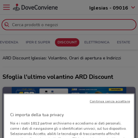
Iglesias - 09016
 EVIDENZA
IPER E SUPER
DISCOUNT
ELETTRONICA
ESTATE
ARD Discount Iglesias: Volantino, Orari di apertura e Indirizzi
Sfoglia l'ultimo volantino ARD Discount
Continua senza accettare
Ci importa della tua privacy
Noi e i nostri
1012
partner archiviamo e accediamo ai dati personali,
come i dati di navigazione gli o identificatori univoci, sul tuo dispositivo.
Selezionando Accetto, abiliti le tecnologie di tracciamento affinché