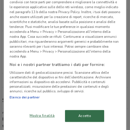
condivisi con terze parti per comprendere e migliorare la connettività e
9.7 km
APERTO
le esperienze applicative sulle delle reti wireless, come meglio indicato
nel paragrafo 13.b della nostra Privacy Policy. Inoltre, i tuoi dati possono
Via Cagliari, 36 Domusnovas
anche essere utilizzati per la creazione di report, ricerche di mercato,
scientifiche e statistiche, analisi basate sulla posizione e analisi delle
10.3 km
APERTO
tendenze. Puoi modificare le tue preferenze in qualsiasi momento
accedendo a Menu > Privacy > Personalizzazione all'interno della
nostra App. Cosa succede se rifiuti: Continuerai a visualizzare annunci
Via Dalmazia Carbonia
pubblicitari, ma riguarderanno argomenti generici e probabilmente non
15.4 km
APERTO
saranno rilevanti per i tuoi interessi. Potrai sempre cambiare idea
accedendo a Menu > Privacy > Personalizzazione all'interno della
nostra App.
Via Nuoro, 15 Portoscuso
Noi e i nostri partner trattiamo i dati per fornire:
17.6 km
APERTO
Utilizzare dati di geolocalizzazione precisi. Scansione attiva delle
caratteristiche del dispositivo ai fini dell’identificazione. Archiviare
Tutti i negozi ARD Discount
informazioni su dispositivo e/o accedervi. Pubblicità e contenuti
personalizzati, misurazione delle prestazioni dei contenuti e degli
annunci, ricerche sul pubblico, sviluppo di servizi.
Elenco dei partner
Sconti e promozioni ARD Discount
ARD Discount
è una catena di supermercati del gruppo
SD Sicilia
Mostra finalità
Accetto
Discount
e presente con i suoi numerosi punti vendita su tutto il
territorio siculo.
ARD Discount
è apprezzato per la sua comodità,