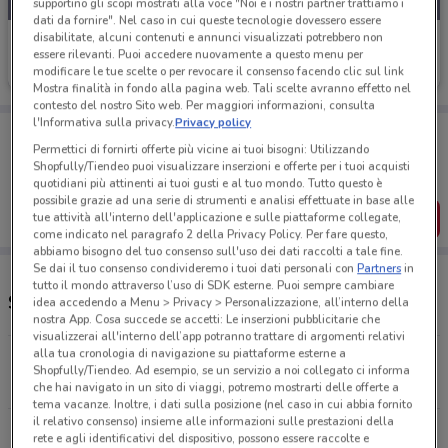
supportino gli scopi mostrati alla voce "Noi e i nostri partner trattiamo i
dati da fornire". Nel caso in cui queste tecnologie dovessero essere
disabilitate, alcuni contenuti e annunci visualizzati potrebbero non
ARD Discount
essere rilevanti. Puoi accedere nuovamente a questo menu per
modificare le tue scelte o per revocare il consenso facendo clic sul link
Scade domenica
7.4 km
Mostra finalità in fondo alla pagina web. Tali scelte avranno effetto nel
contesto del nostro Sito web. Per maggiori informazioni, consulta
l'Informativa sulla privacy.
Privacy policy
Porta DoveConviene sempre con te!
Puoi trovare le migliori offerte dei negozi vicino a te,
Permettici di fornirti offerte più vicine ai tuoi bisogni: Utilizzando
salvarle e creare la tua lista del risparmio, comodamente
Shopfully/Tiendeo puoi visualizzare inserzioni e offerte per i tuoi acquisti
dal tuo cellulare.
quotidiani più attinenti ai tuoi gusti e al tuo mondo. Tutto questo è
possibile grazie ad una serie di strumenti e analisi effettuate in base alle
SCARICA L’APP
tue attività all'interno dell'applicazione e sulle piattaforme collegate,
come indicato nel paragrafo 2 della Privacy Policy. Per fare questo,
abbiamo bisogno del tuo consenso sull'uso dei dati raccolti a tale fine.
Se dai il tuo consenso condivideremo i tuoi dati personali con
Partners
in
tutto il mondo attraverso l’uso di SDK esterne. Puoi sempre cambiare
Supermercati ARD Discount e orari
idea accedendo a Menu > Privacy > Personalizzazione, all’interno della
nostra App. Cosa succede se accetti: Le inserzioni pubblicitarie che
visualizzerai all'interno dell’app potranno trattare di argomenti relativi
alla tua cronologia di navigazione su piattaforme esterne a
Via G. Asproni, 10 Gonnesa
Shopfully/Tiendeo. Ad esempio, se un servizio a noi collegato ci informa
7.4 km
APERTO
che hai navigato in un sito di viaggi, potremo mostrarti delle offerte a
tema vacanze. Inoltre, i dati sulla posizione (nel caso in cui abbia fornito
il relativo consenso) insieme alle informazioni sulle prestazioni della
Via Cristoforo Colombo, 1 Domusnovas
rete e agli identificativi del dispositivo, possono essere raccolte e