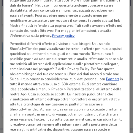
supportino gli scopi mostrati alla voce "Noi e i nostri partner trattiamo i
dati da fornire". Nel caso in cui queste tecnologie dovessero essere
disabilitate, alcuni contenuti e annunci visualizzati potrebbero non
Mondadori Store
essere rilevanti. Puoi accedere nuovamente a questo menu per
modificare le tue scelte o per revocare il consenso facendo clic sul link
Scade il 31/08
90 m
Mostra finalità in fondo alla pagina web. Tali scelte avranno effetto nel
contesto del nostro Sito web. Per maggiori informazioni, consulta
l'Informativa sulla privacy.
Privacy policy
Permettici di fornirti offerte più vicine ai tuoi bisogni: Utilizzando
Shopfully/Tiendeo puoi visualizzare inserzioni e offerte per i tuoi acquisti
quotidiani più attinenti ai tuoi gusti e al tuo mondo. Tutto questo è
possibile grazie ad una serie di strumenti e analisi effettuate in base alle
tue attività all'interno dell'applicazione e sulle piattaforme collegate,
come indicato nel paragrafo 2 della Privacy Policy. Per fare questo,
abbiamo bisogno del tuo consenso sull'uso dei dati raccolti a tale fine.
Se dai il tuo consenso condivideremo i tuoi dati personali con
Partners
in
tutto il mondo attraverso l’uso di SDK esterne. Puoi sempre cambiare
idea accedendo a Menu > Privacy > Personalizzazione, all’interno della
nostra App. Cosa succede se accetti: Le inserzioni pubblicitarie che
visualizzerai all'interno dell’app potranno trattare di argomenti relativi
Mondadori Store
alla tua cronologia di navigazione su piattaforme esterne a
Shopfully/Tiendeo. Ad esempio, se un servizio a noi collegato ci informa
Scade il 23/08
90 m
che hai navigato in un sito di viaggi, potremo mostrarti delle offerte a
tema vacanze. Inoltre, i dati sulla posizione (nel caso in cui abbia fornito
il relativo consenso) insieme alle informazioni sulle prestazioni della
rete e agli identificativi del dispositivo, possono essere raccolte e