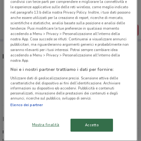
condivisi con terze parti per comprendere e migliorare la connettività e
Porta DoveConviene sempre con te!
le esperienze applicative sulle delle reti wireless, come meglio indicato
Puoi trovare le migliori offerte dei negozi vicino a te,
nel paragrafo 13.b della nostra Privacy Policy. Inoltre, i tuoi dati possono
salvarle e creare la tua lista del risparmio, comodamente
anche essere utilizzati per la creazione di report, ricerche di mercato,
dal tuo cellulare.
scientifiche e statistiche, analisi basate sulla posizione e analisi delle
tendenze. Puoi modificare le tue preferenze in qualsiasi momento
SCARICA L’APP
accedendo a Menu > Privacy > Personalizzazione all'interno della
nostra App. Cosa succede se rifiuti: Continuerai a visualizzare annunci
pubblicitari, ma riguarderanno argomenti generici e probabilmente non
saranno rilevanti per i tuoi interessi. Potrai sempre cambiare idea
accedendo a Menu > Privacy > Personalizzazione all'interno della
Negozi Mondadori Store a Iglesias
nostra App.
Noi e i nostri partner trattiamo i dati per fornire:
Piazza A. Lamarmora, 8 Iglesias
Utilizzare dati di geolocalizzazione precisi. Scansione attiva delle
90 m
CHIUSO
caratteristiche del dispositivo ai fini dell’identificazione. Archiviare
informazioni su dispositivo e/o accedervi. Pubblicità e contenuti
personalizzati, misurazione delle prestazioni dei contenuti e degli
Tutti i negozi Mondadori Store
annunci, ricerche sul pubblico, sviluppo di servizi.
Elenco dei partner
Mondadori Store, offerte e negozi
Mostra finalità
Accetto
Mondadori
è un Gruppo Editoriale leader nella pubblicazione,
distribuzione e vendita di libri, cd, dvd, ebook e articoli d’interesse