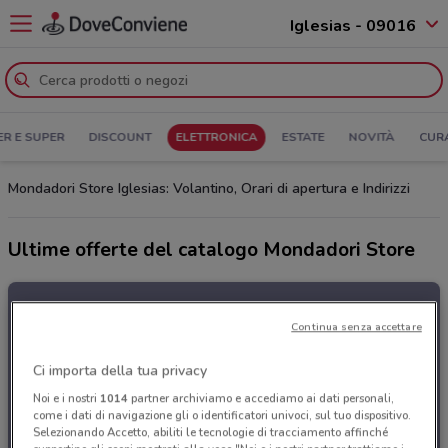
Iglesias - 09016
ER E SUPER
DISCOUNT
ELETTRONICA
ESTATE
NOVITÀ
CUR
Mondadori Store Iglesias: Volantino, Orari di apertura e Indirizzi
Ultime offerte del catalogo Mondadori Store
Continua senza accettare
Ci importa della tua privacy
Noi e i nostri
1014
partner archiviamo e accediamo ai dati personali,
come i dati di navigazione gli o identificatori univoci, sul tuo dispositivo.
Selezionando Accetto, abiliti le tecnologie di tracciamento affinché