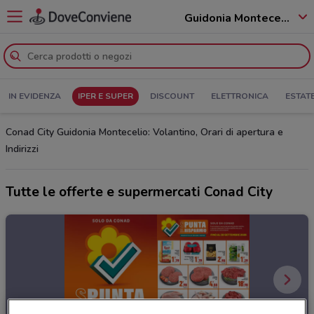
Guidonia Montecelio - 00010
IN EVIDENZA
IPER E SUPER
DISCOUNT
ELETTRONICA
ESTAT
Conad City Guidonia Montecelio: Volantino, Orari di apertura e
Indirizzi
Tutte le offerte e supermercati Conad City