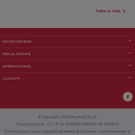
Tutte le città
DOVECONVIENE
Cos'è DoveConviene
PER LE AZIENDE
Chi siamo
Cosa facciamo
INTERNATIONAL
News e media
Richieste commerciali e marketing
Brazil
CONTATTI
Lavora con noi
Mexico
Segnalazione punto vendita
France
Segnalazione Volantino
Australia
Hai un malfunzionamento sul web o sull'app?
New Zealand
© Copyright 2026 Shopfully S.p.A.
Shopfully S.p.A. - C.F / P. Iva 03156531208 REA: MI-2029270
Società a socio unico soggetta all’attività di direzione e coordinamento di