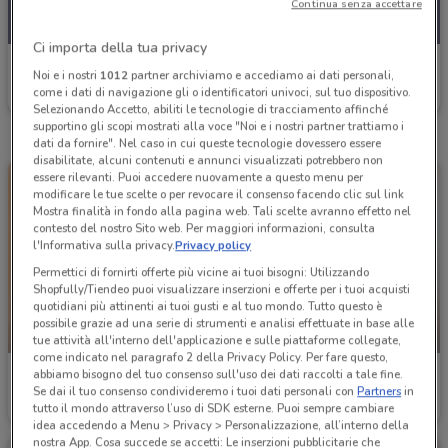
Continua senza accettare
Ci importa della tua privacy
Conad City
Noi e i nostri
1012
partner archiviamo e accediamo ai dati personali,
come i dati di navigazione gli o identificatori univoci, sul tuo dispositivo.
Scade il 30/09
7.5 km
Selezionando Accetto, abiliti le tecnologie di tracciamento affinché
supportino gli scopi mostrati alla voce "Noi e i nostri partner trattiamo i
dati da fornire". Nel caso in cui queste tecnologie dovessero essere
disabilitate, alcuni contenuti e annunci visualizzati potrebbero non
essere rilevanti. Puoi accedere nuovamente a questo menu per
modificare le tue scelte o per revocare il consenso facendo clic sul link
Mostra finalità in fondo alla pagina web. Tali scelte avranno effetto nel
contesto del nostro Sito web. Per maggiori informazioni, consulta
l'Informativa sulla privacy.
Privacy policy
Permettici di fornirti offerte più vicine ai tuoi bisogni: Utilizzando
Shopfully/Tiendeo puoi visualizzare inserzioni e offerte per i tuoi acquisti
quotidiani più attinenti ai tuoi gusti e al tuo mondo. Tutto questo è
possibile grazie ad una serie di strumenti e analisi effettuate in base alle
-4 GIORNI
NUOVO
tue attività all'interno dell'applicazione e sulle piattaforme collegate,
come indicato nel paragrafo 2 della Privacy Policy. Per fare questo,
abbiamo bisogno del tuo consenso sull'uso dei dati raccolti a tale fine.
Conad City
Conad City
Se dai il tuo consenso condivideremo i tuoi dati personali con
Partners
in
tutto il mondo attraverso l’uso di SDK esterne. Puoi sempre cambiare
Scade martedì
10.9 km
Scade martedì
7.5 km
idea accedendo a Menu > Privacy > Personalizzazione, all’interno della
nostra App. Cosa succede se accetti: Le inserzioni pubblicitarie che