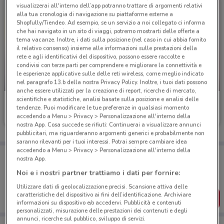
visualizzerai all'interno dell’app potranno trattare di argomenti relativi
alla tua cronologia di navigazione su piattaforme esterne a
Shopfully/Tiendeo. Ad esempio, se un servizio a noi collegato ci informa
che hai navigato in un sito di viaggi, potremo mostrarti delle offerte a
tema vacanze. Inoltre, i dati sulla posizione (nel caso in cui abbia fornito
il relativo consenso) insieme alle informazioni sulle prestazioni della
rete e agli identificativi del dispositivo, possono essere raccolte e
condivisi con terze parti per comprendere e migliorare la connettività e
le esperienze applicative sulle delle reti wireless, come meglio indicato
nel paragrafo 13.b della nostra Privacy Policy. Inoltre, i tuoi dati possono
NUOVO
-4 GIORNI
anche essere utilizzati per la creazione di report, ricerche di mercato,
scientifiche e statistiche, analisi basate sulla posizione e analisi delle
Conad City
Conad City
tendenze. Puoi modificare le tue preferenze in qualsiasi momento
accedendo a Menu > Privacy > Personalizzazione all'interno della
Scade martedì
10.9 km
Scade martedì
10.9 km
nostra App. Cosa succede se rifiuti: Continuerai a visualizzare annunci
pubblicitari, ma riguarderanno argomenti generici e probabilmente non
saranno rilevanti per i tuoi interessi. Potrai sempre cambiare idea
accedendo a Menu > Privacy > Personalizzazione all'interno della
Porta DoveConviene sempre con te!
nostra App.
Puoi trovare le migliori offerte dei negozi vicino a te,
salvarle e creare la tua lista del risparmio, comodamente
Noi e i nostri partner trattiamo i dati per fornire:
dal tuo cellulare.
Utilizzare dati di geolocalizzazione precisi. Scansione attiva delle
caratteristiche del dispositivo ai fini dell’identificazione. Archiviare
SCARICA L’APP
informazioni su dispositivo e/o accedervi. Pubblicità e contenuti
personalizzati, misurazione delle prestazioni dei contenuti e degli
annunci, ricerche sul pubblico, sviluppo di servizi.