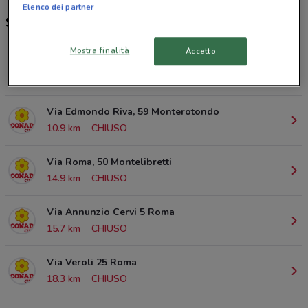
Elenco dei partner
Supermercati e orari Conad City
Mostra finalità
Accetto
VIA A.MOSCATELLI, 290 Mentana
7.5 km
Via Edmondo Riva, 59 Monterotondo
10.9 km
CHIUSO
Via Roma, 50 Montelibretti
14.9 km
CHIUSO
Via Annunzio Cervi 5 Roma
15.7 km
CHIUSO
Via Veroli 25 Roma
18.3 km
CHIUSO