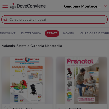
Guidonia Montecelio - 00010
DISCOUNT
ELETTRONICA
ESTATE
NOVITÀ
CURA CASA E COR
Volantini Estate a Guidonia Montecelio