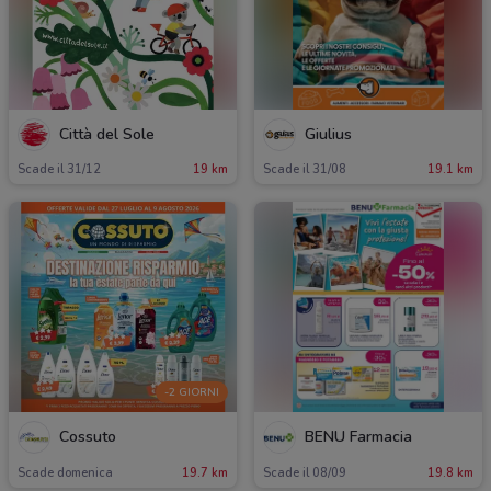
Città del Sole
Giulius
Scade il 31/12
19 km
Scade il 31/08
19.1 km
-2 GIORNI
Cossuto
BENU Farmacia
Scade domenica
19.7 km
Scade il 08/09
19.8 km