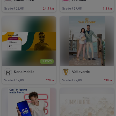
Bimbo Store
Prenatal
Scade il 26/08
14.9 km
Scade il 17/08
7.3 km
NUOVO
Kena Mobile
Valleverde
Scade il 02/09
720 m
Scade il 22/09
739 m