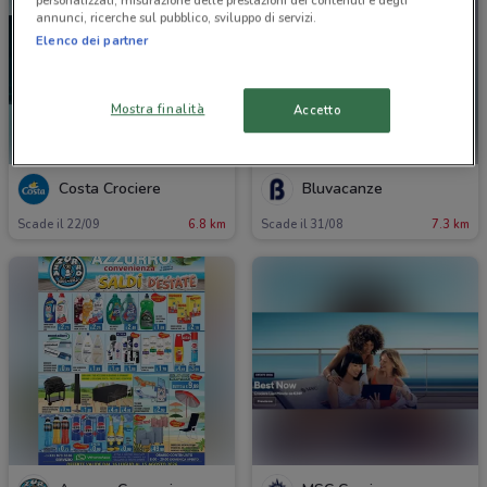
personalizzati, misurazione delle prestazioni dei contenuti e degli
annunci, ricerche sul pubblico, sviluppo di servizi.
Elenco dei partner
Mostra finalità
Accetto
Costa Crociere
Bluvacanze
Scade il 22/09
6.8 km
Scade il 31/08
7.3 km