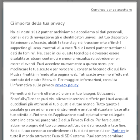
Continua senza accettare
Ci importa della tua privacy
Noi e i nostri
1012
partner archiviamo e accediamo ai dati personali,
come i dati di navigazione gli o identificatori univoci, sul tuo dispositivo.
Selezionando Accetto, abiliti le tecnologie di tracciamento affinché
supportino gli scopi mostrati alla voce "Noi e i nostri partner trattiamo i
dati da fornire". Nel caso in cui queste tecnologie dovessero essere
disabilitate, alcuni contenuti e annunci visualizzati potrebbero non
essere rilevanti. Puoi accedere nuovamente a questo menu per
modificare le tue scelte o per revocare il consenso facendo clic sul link
Nero Giardini
Nero Giardini
Mostra finalità in fondo alla pagina web. Tali scelte avranno effetto nel
contesto del nostro Sito web. Per maggiori informazioni, consulta
l'Informativa sulla privacy.
Privacy policy
Scade il 31/08
5.4 km
Scade il 31/08
5.4 km
Permettici di fornirti offerte più vicine ai tuoi bisogni: Utilizzando
Shopfully/Tiendeo puoi visualizzare inserzioni e offerte per i tuoi acquisti
quotidiani più attinenti ai tuoi gusti e al tuo mondo. Tutto questo è
possibile grazie ad una serie di strumenti e analisi effettuate in base alle
tue attività all'interno dell'applicazione e sulle piattaforme collegate,
come indicato nel paragrafo 2 della Privacy Policy. Per fare questo,
abbiamo bisogno del tuo consenso sull'uso dei dati raccolti a tale fine.
Se dai il tuo consenso condivideremo i tuoi dati personali con
Partners
in
tutto il mondo attraverso l’uso di SDK esterne. Puoi sempre cambiare