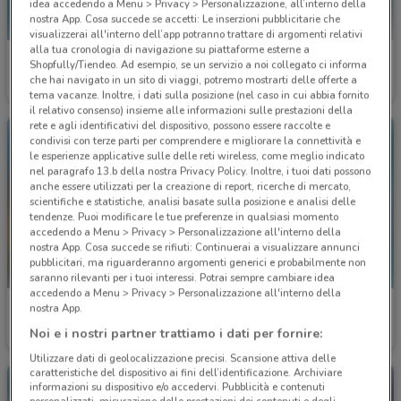
idea accedendo a Menu > Privacy > Personalizzazione, all’interno della
nostra App. Cosa succede se accetti: Le inserzioni pubblicitarie che
visualizzerai all'interno dell’app potranno trattare di argomenti relativi
alla tua cronologia di navigazione su piattaforme esterne a
Carrefour Market
Douglas
Shopfully/Tiendeo. Ad esempio, se un servizio a noi collegato ci informa
che hai navigato in un sito di viaggi, potremo mostrarti delle offerte a
Scade il 31/08
5.5 km
Scade il 22/09
5.6 km
tema vacanze. Inoltre, i dati sulla posizione (nel caso in cui abbia fornito
il relativo consenso) insieme alle informazioni sulle prestazioni della
rete e agli identificativi del dispositivo, possono essere raccolte e
condivisi con terze parti per comprendere e migliorare la connettività e
le esperienze applicative sulle delle reti wireless, come meglio indicato
nel paragrafo 13.b della nostra Privacy Policy. Inoltre, i tuoi dati possono
anche essere utilizzati per la creazione di report, ricerche di mercato,
scientifiche e statistiche, analisi basate sulla posizione e analisi delle
tendenze. Puoi modificare le tue preferenze in qualsiasi momento
accedendo a Menu > Privacy > Personalizzazione all'interno della
nostra App. Cosa succede se rifiuti: Continuerai a visualizzare annunci
pubblicitari, ma riguarderanno argomenti generici e probabilmente non
saranno rilevanti per i tuoi interessi. Potrai sempre cambiare idea
accedendo a Menu > Privacy > Personalizzazione all'interno della
Welcome Travel
Welcome Travel
nostra App.
Noi e i nostri partner trattiamo i dati per fornire:
Scade il 30/09
6.8 km
Scade il 30/09
6.8 km
Utilizzare dati di geolocalizzazione precisi. Scansione attiva delle
caratteristiche del dispositivo ai fini dell’identificazione. Archiviare
informazioni su dispositivo e/o accedervi. Pubblicità e contenuti