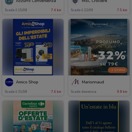
Azzurro Convenienza
MSC Crociere
Scade il 15/08
7.4 km
Scade il 22/09
7.5 km
-2 GIORNI
Amico Shop
Marionnaud
Scade il 31/08
7.6 km
Scade domenica
9.8 km