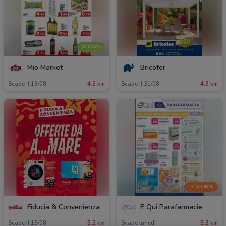
NUOVO
Mio Market
Bricofer
Scade il 19/08
4.6 km
Scade il 31/08
4.9 km
-3 GIORNI
Fiducia & Convenienza
É Qui Parafarmacie
Scade il 15/08
5.2 km
Scade lunedì
5.3 km