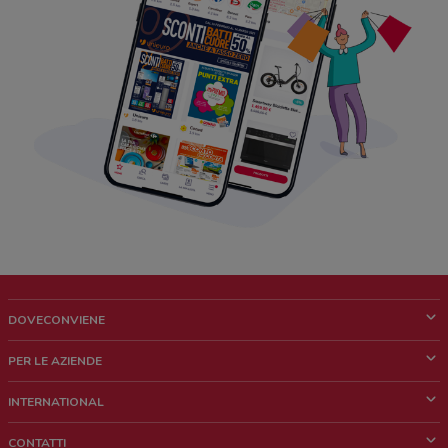
DOVECONVIENE
Cos'è DoveConviene
PER LE AZIENDE
Chi siamo
Cosa facciamo
INTERNATIONAL
News e media
Richieste commerciali e marketing
Brazil
CONTATTI