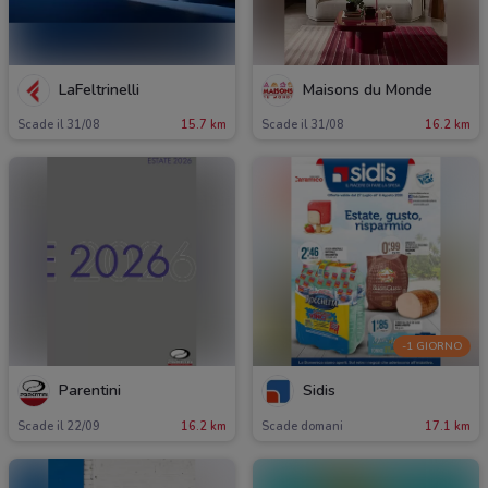
LaFeltrinelli
Maisons du Monde
Scade il 31/08
15.7 km
Scade il 31/08
16.2 km
-1 GIORNO
Parentini
Sidis
Scade il 22/09
16.2 km
Scade domani
17.1 km