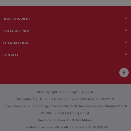
DOVECONVIENE
Cos'è DoveConviene
PER LE AZIENDE
Chi siamo
Cosa facciamo
INTERNATIONAL
News e media
Richieste commerciali e marketing
Brazil
CONTATTI
Lavora con noi
Mexico
Segnalazione punto vendita
France
Segnalazione Volantino
Australia
Hai un malfunzionamento sul web o sull'app?
New Zealand
© Copyright 2026 Shopfully S.p.A.
Shopfully S.p.A. - C.F / P. Iva 03156531208 REA: MI-2029270
Società a socio unico soggetta all’attività di direzione e coordinamento di
MEDIA Central Holding GmbH
Via Giosuè Borsi 9 - 20143 Milano
Capitale Sociale sottoscritto e versato: € 50.000,00