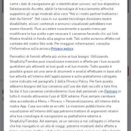
come i dati di navigazione gli o identificatori univoci, sul tuo dispositivo.
Selezionando Accetto, abiliti le tecnologie di tracciamento affinché
supportino gli scopi mostrati alla voce "Noi e i nostri partner trattiamo i
I viaggi del cavallino
dati da fornire". Nel caso in cui queste tecnologie dovessero essere
disabilitate, alcuni contenuti e annunci visualizzati potrebbero non
Scade il 30/11
essere rilevanti. Puoi accedere nuovamente a questo menu per
modificare le tue scelte o per revocare il consenso facendo clic sul link
Mostra finalità in fondo alla pagina web. Tali scelte avranno effetto nel
contesto del nostro Sito web. Per maggiori informazioni, consulta
Porta DoveConviene sempre con te!
l'Informativa sulla privacy.
Privacy policy
Puoi trovare le migliori offerte dei negozi vicino a te,
salvarle e creare la tua lista del risparmio, comodamente
Permettici di fornirti offerte più vicine ai tuoi bisogni: Utilizzando
dal tuo cellulare.
Shopfully/Tiendeo puoi visualizzare inserzioni e offerte per i tuoi acquisti
quotidiani più attinenti ai tuoi gusti e al tuo mondo. Tutto questo è
SCARICA L’APP
possibile grazie ad una serie di strumenti e analisi effettuate in base alle
tue attività all'interno dell'applicazione e sulle piattaforme collegate,
come indicato nel paragrafo 2 della Privacy Policy. Per fare questo,
abbiamo bisogno del tuo consenso sull'uso dei dati raccolti a tale fine.
Negozi I viaggi del cavallino a Guidonia
Se dai il tuo consenso condivideremo i tuoi dati personali con
Partners
in
tutto il mondo attraverso l’uso di SDK esterne. Puoi sempre cambiare
Montecelio
idea accedendo a Menu > Privacy > Personalizzazione, all’interno della
nostra App. Cosa succede se accetti: Le inserzioni pubblicitarie che
visualizzerai all'interno dell’app potranno trattare di argomenti relativi
alla tua cronologia di navigazione su piattaforme esterne a
Shopfully/Tiendeo. Ad esempio, se un servizio a noi collegato ci informa
che hai navigato in un sito di viaggi, potremo mostrarti delle offerte a