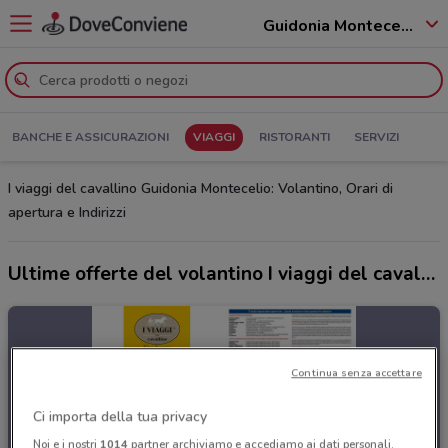
Guidonia Montecelio - 00010
BANCHE E ASSICURAZIONI
VIAGGI
RISTORANTI
SERVIZI
I viaggi del cavallino Guidonia Montecelio: Volantino, Orari di
apertura e Indirizzi
Ultime offerte del volantino I viaggi del cavallino
Continua senza accettare
Ci importa della tua privacy
Noi e i nostri
1014
partner archiviamo e accediamo ai dati personali,