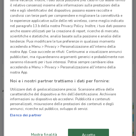
tema vacanze. Inoltre, i dati sulla posizione (nel caso in cui abbia fornito
il relativo consenso) insieme alle informazioni sulle prestazioni della
rete e agli identificativi del dispositivo, possono essere raccolte e
condivisi con terze parti per comprendere e migliorare la connettività e
le esperienze applicative sulle delle reti wireless, come meglio indicato
nel paragrafo 13.b della nostra Privacy Policy. Inoltre, i tuoi dati possono
anche essere utilizzati per la creazione di report, ricerche di mercato,
scientifiche e statistiche, analisi basate sulla posizione e analisi delle
tendenze. Puoi modificare le tue preferenze in qualsiasi momento
accedendo a Menu > Privacy > Personalizzazione all'interno della
Non ci sono negozi nelle vicinanze
nostra App. Cosa succede se rifiuti: Continuerai a visualizzare annunci
pubblicitari, ma riguarderanno argomenti generici e probabilmente non
saranno rilevanti per i tuoi interessi. Potrai sempre cambiare idea
accedendo a Menu > Privacy > Personalizzazione all'interno della
nostra App.
Noi e i nostri partner trattiamo i dati per fornire:
Altri volantini nelle vicinanze
Utilizzare dati di geolocalizzazione precisi. Scansione attiva delle
caratteristiche del dispositivo ai fini dell’identificazione. Archiviare
informazioni su dispositivo e/o accedervi. Pubblicità e contenuti
personalizzati, misurazione delle prestazioni dei contenuti e degli
annunci, ricerche sul pubblico, sviluppo di servizi.
Elenco dei partner
Mostra finalità
Accetto