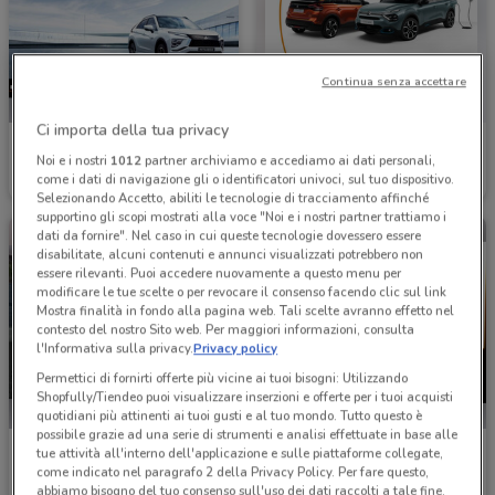
Continua senza accettare
Ci importa della tua privacy
Mitsubishi
Citroën
Noi e i nostri
1012
partner archiviamo e accediamo ai dati personali,
come i dati di navigazione gli o identificatori univoci, sul tuo dispositivo.
3 km
6.4 km
Selezionando Accetto, abiliti le tecnologie di tracciamento affinché
supportino gli scopi mostrati alla voce "Noi e i nostri partner trattiamo i
dati da fornire". Nel caso in cui queste tecnologie dovessero essere
disabilitate, alcuni contenuti e annunci visualizzati potrebbero non
essere rilevanti. Puoi accedere nuovamente a questo menu per
modificare le tue scelte o per revocare il consenso facendo clic sul link
Mostra finalità in fondo alla pagina web. Tali scelte avranno effetto nel
contesto del nostro Sito web. Per maggiori informazioni, consulta
l'Informativa sulla privacy.
Privacy policy
Permettici di fornirti offerte più vicine ai tuoi bisogni: Utilizzando
Shopfully/Tiendeo puoi visualizzare inserzioni e offerte per i tuoi acquisti
quotidiani più attinenti ai tuoi gusti e al tuo mondo. Tutto questo è
possibile grazie ad una serie di strumenti e analisi effettuate in base alle
Audi
Volkswagen
tue attività all'interno dell'applicazione e sulle piattaforme collegate,
come indicato nel paragrafo 2 della Privacy Policy. Per fare questo,
7.3 km
7.3 km
abbiamo bisogno del tuo consenso sull'uso dei dati raccolti a tale fine.