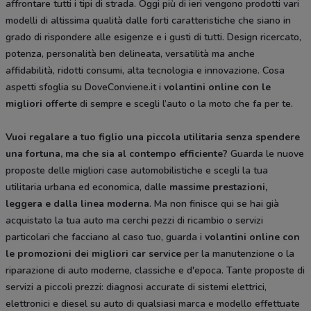
affrontare tutti i tipi di strada. Oggi più di ieri vengono prodotti vari
modelli di altissima qualità dalle forti caratteristiche che siano in
grado di rispondere alle esigenze e i gusti di tutti. Design ricercato,
potenza, personalità ben delineata, versatilità ma anche
affidabilità, ridotti consumi, alta tecnologia e innovazione. Cosa
aspetti sfoglia su DoveConviene.it i
volantini online con le
migliori offerte
di sempre e scegli l’auto o la moto che fa per te.
Vuoi regalare a tuo figlio una piccola utilitaria senza spendere
una fortuna, ma che sia al contempo efficiente?
Guarda le nuove
proposte delle migliori case automobilistiche e scegli la tua
utilitaria urbana ed economica, dalle
massime prestazioni,
leggera e dalla
linea moderna
. Ma non finisce qui se hai già
acquistato la tua auto ma cerchi pezzi di ricambio o servizi
particolari che facciano al caso tuo, guarda i
volantini online con
le promozioni dei migliori car service
per la manutenzione o la
riparazione di auto moderne, classiche e d'epoca. Tante proposte di
servizi a piccoli prezzi: diagnosi accurate di sistemi elettrici,
elettronici e diesel su auto di qualsiasi marca e modello effettuate