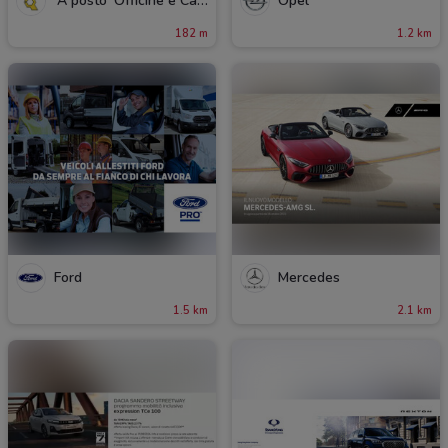
'A posto' Officine e Carrozzerie
Opel
182 m
1.2 km
Ford
Mercedes
1.5 km
2.1 km