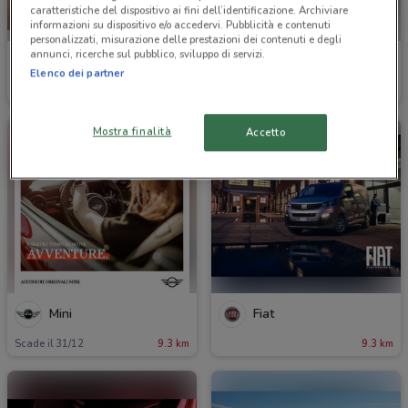
caratteristiche del dispositivo ai fini dell’identificazione. Archiviare
informazioni su dispositivo e/o accedervi. Pubblicità e contenuti
personalizzati, misurazione delle prestazioni dei contenuti e degli
annunci, ricerche sul pubblico, sviluppo di servizi.
Skoda
BMW
Elenco dei partner
7.3 km
9.2 km
Mostra finalità
Accetto
Mini
Fiat
Scade il 31/12
9.3 km
9.3 km