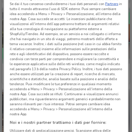
Se dai il tuo consenso condivideremo i tuoi dati personali con
Partners
in
tutto il mondo attraverso l’uso di SDK esterne. Puoi sempre cambiare
idea accedendo a Menu > Privacy > Personalizzazione, all’interno della
nostra App. Cosa succede se accetti: Le inserzioni pubblicitarie che
visualizzerai all'interno dell’app potranno trattare di argomenti relativi
alla tua cronologia di navigazione su piattaforme esterne a
Shopfully/Tiendeo. Ad esempio, se un servizio a noi collegato ci informa
che hai navigato in un sito di viaggi, potremo mostrarti delle offerte a
tema vacanze. Inoltre, i dati sulla posizione (nel caso in cui abbia fornito
il relativo consenso) insieme alle informazioni sulle prestazioni della
rete e agli identificativi del dispositivo, possono essere raccolte e
condivisi con terze parti per comprendere e migliorare la connettività e
le esperienze applicative sulle delle reti wireless, come meglio indicato
nel paragrafo 13.b della nostra Privacy Policy. Inoltre, i tuoi dati possono
Skoda
Skoda
anche essere utilizzati per la creazione di report, ricerche di mercato,
scientifiche e statistiche, analisi basate sulla posizione e analisi delle
Scade il 31/12
7.3 km
Scade il 31/12
7.3 km
tendenze. Puoi modificare le tue preferenze in qualsiasi momento
accedendo a Menu > Privacy > Personalizzazione all'interno della
nostra App. Cosa succede se rifiuti: Continuerai a visualizzare annunci
pubblicitari, ma riguarderanno argomenti generici e probabilmente non
saranno rilevanti per i tuoi interessi. Potrai sempre cambiare idea
accedendo a Menu > Privacy > Personalizzazione all'interno della
nostra App.
Noi e i nostri partner trattiamo i dati per fornire:
Utilizzare dati di geolocalizzazione precisi. Scansione attiva delle