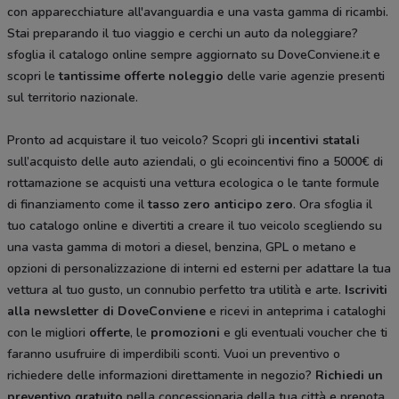
con apparecchiature all'avanguardia e una vasta gamma di ricambi.
Stai preparando il tuo viaggio e cerchi un auto da noleggiare?
sfoglia il catalogo online sempre aggiornato su DoveConviene.it e
scopri le
tantissime
offerte noleggio
delle varie agenzie presenti
sul territorio nazionale.
Pronto ad acquistare il tuo veicolo? Scopri gli
incentivi statali
sull’acquisto delle auto aziendali, o gli ecoincentivi fino a 5000€ di
rottamazione se acquisti una vettura ecologica o le tante formule
di finanziamento come il
tasso zero anticipo zero
. Ora sfoglia il
tuo catalogo online e divertiti a creare il tuo veicolo scegliendo su
una vasta gamma di motori a diesel, benzina, GPL o metano e
opzioni di personalizzazione di interni ed esterni per adattare la tua
vettura al tuo gusto, un connubio perfetto tra utilità e arte.
Iscriviti
alla newsletter di DoveConviene
e ricevi in anteprima i cataloghi
con le migliori
offerte
, le
promozioni
e gli eventuali voucher che ti
faranno usufruire di imperdibili sconti. Vuoi un preventivo o
richiedere delle informazioni direttamente in negozio?
Richiedi un
preventivo gratuito
nella concessionaria della tua città e prenota