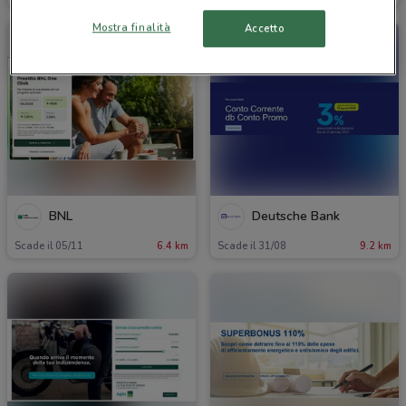
Mostra finalità
Accetto
BNL
Deutsche Bank
Scade il 05/11
6.4 km
Scade il 31/08
9.2 km