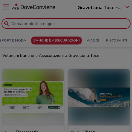
Gravellona Toce - 28883
SPORT E MODA
BANCHE E ASSICURAZIONI
VIAGGI
RISTORANTI
Volantini Banche e Assicurazioni a Gravellona Toce