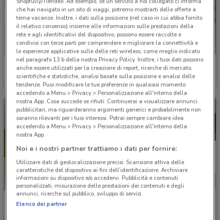
Shopfully/Tiendeo. Ad esempio, se un servizio a noi collegato ci informa
che hai navigato in un sito di viaggi, potremo mostrarti delle offerte a
tema vacanze. Inoltre, i dati sulla posizione (nel caso in cui abbia fornito
il relativo consenso) insieme alle informazioni sulle prestazioni della
rete e agli identificativi del dispositivo, possono essere raccolte e
condivisi con terze parti per comprendere e migliorare la connettività e
le esperienze applicative sulle delle reti wireless, come meglio indicato
nel paragrafo 13.b della nostra Privacy Policy. Inoltre, i tuoi dati possono
Poste Italiane
UniCredit
anche essere utilizzati per la creazione di report, ricerche di mercato,
scientifiche e statistiche, analisi basate sulla posizione e analisi delle
Scade il 06/10
2 km
Scade il 31/08
3.4 km
tendenze. Puoi modificare le tue preferenze in qualsiasi momento
accedendo a Menu > Privacy > Personalizzazione all'interno della
nostra App. Cosa succede se rifiuti: Continuerai a visualizzare annunci
pubblicitari, ma riguarderanno argomenti generici e probabilmente non
saranno rilevanti per i tuoi interessi. Potrai sempre cambiare idea
accedendo a Menu > Privacy > Personalizzazione all'interno della
nostra App.
Noi e i nostri partner trattiamo i dati per fornire:
Utilizzare dati di geolocalizzazione precisi. Scansione attiva delle
caratteristiche del dispositivo ai fini dell’identificazione. Archiviare
informazioni su dispositivo e/o accedervi. Pubblicità e contenuti
personalizzati, misurazione delle prestazioni dei contenuti e degli
annunci, ricerche sul pubblico, sviluppo di servizi.
UnipolSai
Axa
Elenco dei partner
Scade il 31/12
4.9 km
Scade il 31/10
6 km