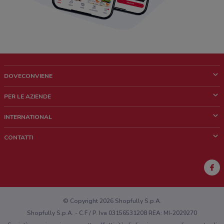
DOVECONVIENE
Cos'è DoveConviene
PER LE AZIENDE
Chi siamo
Cosa facciamo
INTERNATIONAL
News e media
Richieste commerciali e marketing
Brazil
CONTATTI
Lavora con noi
Mexico
Segnalazione punto vendita
France
Segnalazione Volantino
Australia
Hai un malfunzionamento sul web o sull'app?
New Zealand
© Copyright 2026 Shopfully S.p.A.
Shopfully S.p.A. - C.F / P. Iva 03156531208 REA: MI-2029270