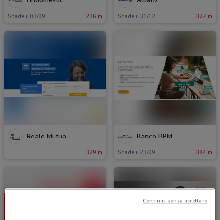
Findomestic
Allianz
Scade il 03/09
236 m
Scade il 31/12
327 m
Reale Mutua
Banco BPM
329 m
Scade il 23/09
384 m
Continua senza accettare