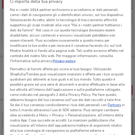
Ci importa della tua privacy
Noi e i nostri
1014
partner archiviamo e accediamo ai dati personali,
come i dati di navigazione gli o identificatori univoci, sul tuo dispositivo.
Selezionando Accetto, abiliti le tecnologie di tracciamento affinché
supportino gli scopi mostrati alla voce "Noi e i nostri partner trattiamo i
dati da fornire". Nel caso in cui queste tecnologie dovessero essere
Compass
Cofidis
disabilitate, alcuni contenuti e annunci visualizzati potrebbero non
essere rilevanti. Puoi accedere nuovamente a questo menu per
Scade il 31/01
408 m
Scade il 28/01
470 m
modificare le tue scelte o per revocare il consenso facendo clic sul link
Mostra finalità in fondo alla pagina web. Tali scelte avranno effetto nel
contesto del nostro Sito web. Per maggiori informazioni, consulta
l'Informativa sulla privacy.
Privacy policy
Porta DoveConviene sempre con te!
Puoi trovare le migliori offerte dei negozi vicino a te,
Permettici di fornirti offerte più vicine ai tuoi bisogni: Utilizzando
salvarle e creare la tua lista del risparmio, comodamente
Shopfully/Tiendeo puoi visualizzare inserzioni e offerte per i tuoi acquisti
dal tuo cellulare.
quotidiani più attinenti ai tuoi gusti e al tuo mondo. Tutto questo è
possibile grazie ad una serie di strumenti e analisi effettuate in base alle
SCARICA L’APP
tue attività all'interno dell'applicazione e sulle piattaforme collegate,
come indicato nel paragrafo 2 della Privacy Policy. Per fare questo,
abbiamo bisogno del tuo consenso sull'uso dei dati raccolti a tale fine.
Se dai il tuo consenso condivideremo i tuoi dati personali con
Partners
in
tutto il mondo attraverso l’uso di SDK esterne. Puoi sempre cambiare
idea accedendo a Menu > Privacy > Personalizzazione, all’interno della
nostra App. Cosa succede se accetti: Le inserzioni pubblicitarie che
visualizzerai all'interno dell’app potranno trattare di argomenti relativi
alla tua cronologia di navigazione su piattaforme esterne a