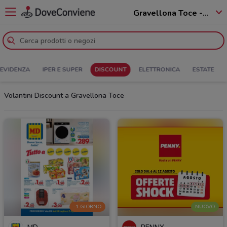
Gravellona Toce - 28883
 EVIDENZA
IPER E SUPER
DISCOUNT
ELETTRONICA
ESTATE
Volantini Discount a Gravellona Toce
-1 GIORNO
NUOVO