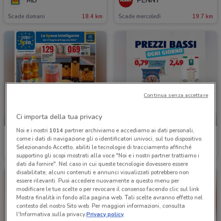
MD
PENNY
Scade domani
18.4 km
Scade mercoledì
19.7 km
Continua senza accettare
Ci importa della tua privacy
-1 GIORNO
-1 GIORNO
Noi e i nostri
1014
partner archiviamo e accediamo ai dati personali,
Eurospin
Aldi
come i dati di navigazione gli o identificatori univoci, sul tuo dispositivo.
Selezionando Accetto, abiliti le tecnologie di tracciamento affinché
Scade domani
232 m
Scade domani
237 m
supportino gli scopi mostrati alla voce "Noi e i nostri partner trattiamo i
dati da fornire". Nel caso in cui queste tecnologie dovessero essere
disabilitate, alcuni contenuti e annunci visualizzati potrebbero non
essere rilevanti. Puoi accedere nuovamente a questo menu per
modificare le tue scelte o per revocare il consenso facendo clic sul link
Mostra finalità in fondo alla pagina web. Tali scelte avranno effetto nel
contesto del nostro Sito web. Per maggiori informazioni, consulta
l'Informativa sulla privacy.
Privacy policy