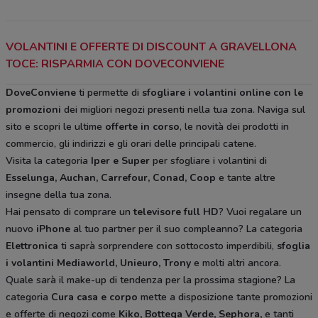
VOLANTINI E OFFERTE DI DISCOUNT A GRAVELLONA
TOCE: RISPARMIA CON DOVECONVIENE
DoveConviene
ti permette di
sfogliare i volantini online con le
promozioni
dei migliori negozi presenti nella tua zona. Naviga sul
sito e scopri le ultime
offerte in corso
, le novità dei prodotti in
commercio, gli indirizzi e gli orari delle principali catene.
Visita la categoria
Iper e Super
per sfogliare i volantini di
Esselunga, Auchan, Carrefour, Conad, Coop
e tante altre
insegne della tua zona.
Hai pensato di comprare un
televisore full HD
? Vuoi regalare un
nuovo
iPhone
al tuo partner per il suo compleanno? La categoria
Elettronica
ti saprà sorprendere con sottocosto imperdibili,
sfoglia
i volantini
Mediaworld, Unieuro, Trony
e molti altri ancora.
Quale sarà il make-up di tendenza per la prossima stagione? La
categoria
Cura casa e corpo
mette a disposizione tante promozioni
e offerte di negozi come
Kiko, Bottega Verde, Sephora,
e tanti