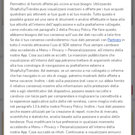
Permettici di fornirti offerte più vicine ai tuoi bisogni: Utilizzando
Shopfully/Tiendeo puoi visualizzare inserzioni e offerte per i tuoi acquisti
quotidiani più attinenti ai tuoi gusti e al tuo mondo. Tutto questo è
possibile grazie ad una serie di strumenti e analisi effettuate in base alle
-3 GIORNI
-4 GIORNI
tue attività all'interno dell'applicazione e sulle piattaforme collegate,
come indicato nel paragrafo 2 della Privacy Policy. Per fare questo,
Action
PENNY
abbiamo bisogno del tuo consenso sull'uso dei dati raccolti a tale fine.
Se dai il tuo consenso condivideremo i tuoi dati personali con
Partners
in
Scade martedì
466 m
Scade mercoledì
734 m
tutto il mondo attraverso l’uso di SDK esterne. Puoi sempre cambiare
idea accedendo a Menu > Privacy > Personalizzazione, all’interno della
nostra App. Cosa succede se accetti: Le inserzioni pubblicitarie che
visualizzerai all'interno dell’app potranno trattare di argomenti relativi
Porta DoveConviene sempre con te!
alla tua cronologia di navigazione su piattaforme esterne a
Puoi trovare le migliori offerte dei negozi vicino a te,
Shopfully/Tiendeo. Ad esempio, se un servizio a noi collegato ci informa
salvarle e creare la tua lista del risparmio, comodamente
che hai navigato in un sito di viaggi, potremo mostrarti delle offerte a
dal tuo cellulare.
tema vacanze. Inoltre, i dati sulla posizione (nel caso in cui abbia fornito
il relativo consenso) insieme alle informazioni sulle prestazioni della
SCARICA L’APP
rete e agli identificativi del dispositivo, possono essere raccolte e
condivisi con terze parti per comprendere e migliorare la connettività e
le esperienze applicative sulle delle reti wireless, come meglio indicato
nel paragrafo 13.b della nostra Privacy Policy. Inoltre, i tuoi dati possono
anche essere utilizzati per la creazione di report, ricerche di mercato,
scientifiche e statistiche, analisi basate sulla posizione e analisi delle
tendenze. Puoi modificare le tue preferenze in qualsiasi momento
accedendo a Menu > Privacy > Personalizzazione all'interno della
nostra App. Cosa succede se rifiuti: Continuerai a visualizzare annunci