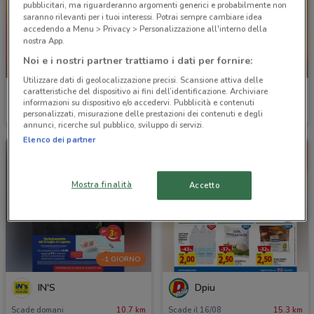
pubblicitari, ma riguarderanno argomenti generici e probabilmente non
saranno rilevanti per i tuoi interessi. Potrai sempre cambiare idea
accedendo a Menu > Privacy > Personalizzazione all'interno della
nostra App.
Noi e i nostri partner trattiamo i dati per fornire:
NUOVO
NUOVO
Utilizzare dati di geolocalizzazione precisi. Scansione attiva delle
caratteristiche del dispositivo ai fini dell’identificazione. Archiviare
PENNY
Lidl
informazioni su dispositivo e/o accedervi. Pubblicità e contenuti
personalizzati, misurazione delle prestazioni dei contenuti e degli
Scade mercoledì
734 m
Scade mercoledì
5.4 km
annunci, ricerche sul pubblico, sviluppo di servizi.
Elenco dei partner
Mostra finalità
Accetto
-1 GIORNO
IN'S
Dpiu
Scade domani
10.7 km
Scade il 16/08
15.3 km