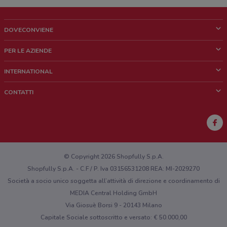
DOVECONVIENE
Cos'è DoveConviene
PER LE AZIENDE
Chi siamo
Cosa facciamo
INTERNATIONAL
News e media
Richieste commerciali e marketing
Brazil
CONTATTI
Lavora con noi
Mexico
Segnalazione punto vendita
France
Segnalazione Volantino
Australia
Hai un malfunzionamento sul web o sull'app?
New Zealand
© Copyright 2026 Shopfully S.p.A.
Shopfully S.p.A. - C.F / P. Iva 03156531208 REA: MI-2029270
Società a socio unico soggetta all’attività di direzione e coordinamento di
MEDIA Central Holding GmbH
Via Giosuè Borsi 9 - 20143 Milano
Capitale Sociale sottoscritto e versato: € 50.000,00