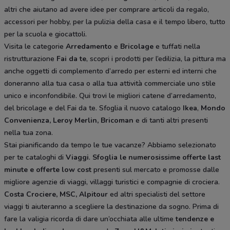
altri che aiutano ad avere idee
per comprare articoli da regalo,
accessori per hobby, per la pulizia della casa e il tempo libero, tutto
per la scuola e giocattoli.
Visita le categorie
Arredamento
e
Bricolage
e tuffati nella
ristrutturazione
Fai da te
, scopri i prodotti per l’edilizia, la pittura ma
anche oggetti di complemento d’arredo per esterni ed interni che
doneranno alla tua casa o alla tua attività commerciale uno stile
unico e inconfondibile. Qui trovi le migliori catene d’arredamento,
del bricolage e del Fai da te. Sfoglia il nuovo catalogo
Ikea
,
Mondo
Convenienza, Leroy Merlin, Bricoman
e di tanti altri presenti
nella tua zona.
Stai pianificando da tempo le tue vacanze? Abbiamo selezionato
per te cataloghi di
Viaggi
.
Sfoglia le numerosissime offerte last
minute e offerte low cost
presenti sul mercato e promosse dalle
migliore agenzie di viaggi, villaggi turistici e compagnie di crociera.
Costa Crociere, MSC, Alpitour
ed altri specialisti del settore
viaggi ti aiuteranno a scegliere la destinazione da sogno. Prima di
fare la valigia ricorda di dare un’occhiata alle ultime
tendenze e