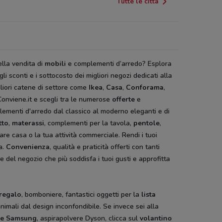
Tutte le città
lla vendita di
mobili
e complementi d’arredo? Esplora
gli sconti e i sottocosto
dei migliori negozi dedicati alla
liori catene di settore come
Ikea
,
Casa
,
Conforama
,
onviene.it e scegli tra le numerose
offerte
e
ementi d'arredo dal classico al moderno eleganti e di
tto
,
materassi
, complementi per la tavola,
pentole
,
dare casa o la tua attività commerciale. Rendi i tuoi
a.
Convenienza
, qualità e praticità offerti con tanti
e del negozio che più soddisfa i tuoi gusti e approfitta
 regalo
, bomboniere, fantastici oggetti per la
lista
animali dal design inconfondibile. Se invece sei alla
ice Samsung
, aspirapolvere Dyson, clicca sul
volantino