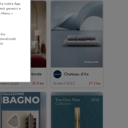
la nostra App.
nti generici e
 a Menu >
fini
sonalizzati,
zi.
Maisons du Monde
Chateau d'Ax
ade il 31/08
26.9 km
Scade il 31/12
27.3 km