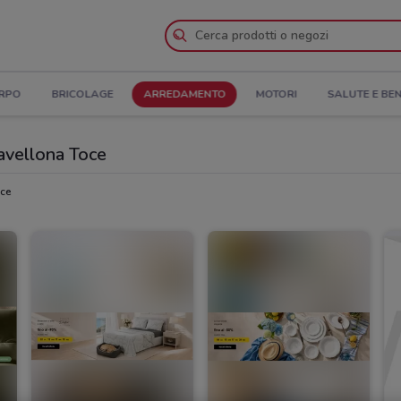
ORPO
BRICOLAGE
ARREDAMENTO
MOTORI
SALUTE E BE
avellona Toce
oce