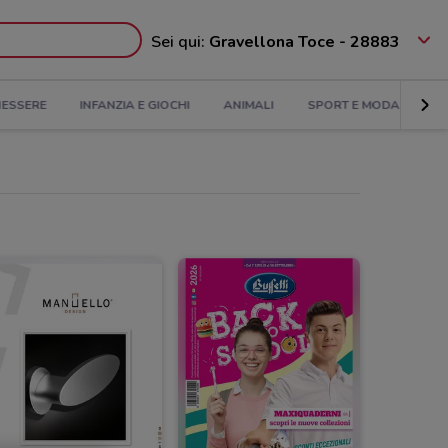
Sei qui:
Gravellona Toce - 28883
NESSERE
INFANZIA E GIOCHI
ANIMALI
SPORT E MODA
BA