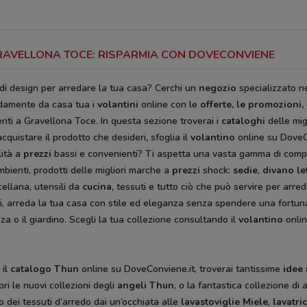
GRAVELLONA TOCE: RISPARMIA CON DOVECONVIENE
 di design per arredare la tua casa? Cerchi un
negozio
specializzato ne
damente da casa tua i
volantini
online con le
offerte, le promozioni,
nti a Gravellona Toce. In questa sezione troverai i
cataloghi
delle mig
acquistare il prodotto che desideri
,
sfoglia il
volantino
online su DoveC
lità a
prezzi
bassi e convenienti? Ti aspetta una vasta gamma di compl
mbienti, prodotti delle migliori marche a
prezzi
shock:
sedie
,
divano le
cellana, utensili da
cucina
, tessuti e tutto ciò che può servire per arre
etti, arreda la tua casa con stile ed eleganza senza spendere una fortun
za o il giardino. Scegli la tua collezione consultando il
volantino
onlin
 il
catalogo Thun
online su DoveConviene.it, troverai tantissime
idee
ri le nuovi collezioni degli
angeli Thun
, o la fantastica collezione di 
 o dei tessuti d’arredo dai un’occhiata alle
lavastoviglie Miele
,
lavatr