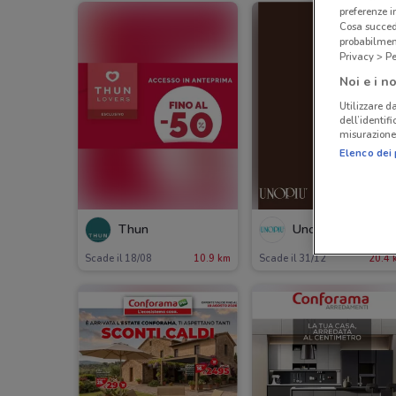
preferenze 
Cosa succede
probabilmen
Privacy > Pe
Noi e i no
Utilizzare da
dell’identif
misurazione 
Elenco dei 
Thun
Unopiù
Scade il 18/08
10.9 km
Scade il 31/12
20.4 