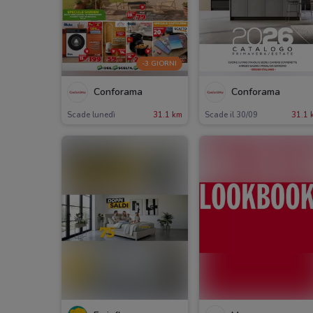
-3 GIORNI
Conforama
Conforama
Scade lunedì
31.1 km
Scade il 30/09
31.1 