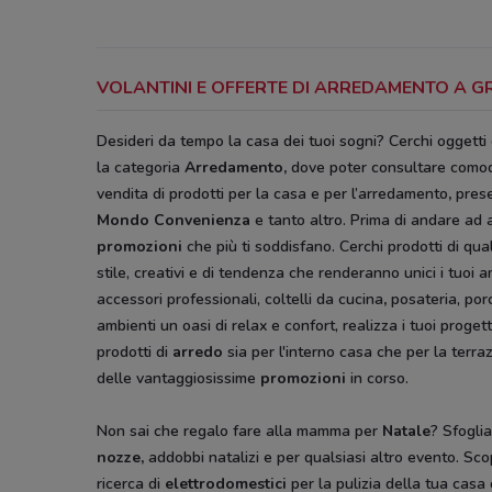
VOLANTINI E OFFERTE DI ARREDAMENTO A 
Desideri da tempo la casa dei tuoi sogni? Cerchi oggetti
la categoria
Arredamento
,
dove poter consultare como
vendita di prodotti per la casa e per l’arredamento
,
prese
Mondo Convenienza
e tanto altro. Prima di andare ad 
promozioni
che più ti soddisfano. Cerchi prodotti di qua
stile, creativi e di tendenza che renderanno unici i tuoi a
accessori professionali, coltelli da cucina
,
posateria, por
ambienti un oasi di relax e confort, realizza i tuoi prog
prodotti di
arredo
sia per l'interno casa che per la terraz
delle vantaggiosissime
promozioni
in corso.
Non sai che regalo fare alla mamma per
Natale
? Sfoglia
nozze,
addobbi natalizi e per qualsiasi altro evento. Scop
ricerca di
elettrodomestici
per la pulizia della tua casa