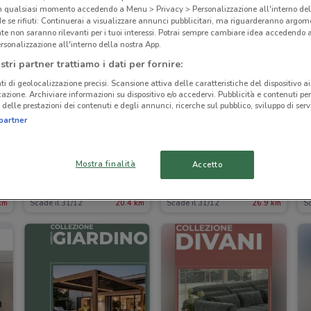
in qualsiasi momento accedendo a Menu > Privacy > Personalizzazione all'interno del
 se rifiuti: Continuerai a visualizzare annunci pubblicitari, ma riguarderanno argome
te non saranno rilevanti per i tuoi interessi. Potrai sempre cambiare idea accedendo
rsonalizzazione all'interno della nostra App.
stri partner trattiamo i dati per fornire:
ti di geolocalizzazione precisi. Scansione attiva delle caratteristiche del dispositivo ai 
icazione. Archiviare informazioni su dispositivo e/o accedervi. Pubblicità e contenuti per
delle prestazioni dei contenuti e degli annunci, ricerche sul pubblico, sviluppo di servi
partner
Mostra finalità
Accetto
Fazzini
Maisons du Monde
km
Scade il 31/12
20.4 km
Scade il 31/12
26.9 km
Sc