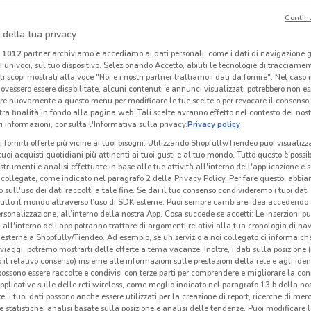
Contin
NUOVO
NUOVO
 della tua privacy
Kasanova
Kasanova
i
1012
partner archiviamo e accediamo ai dati personali, come i dati di navigazione g
ri univoci, sul tuo dispositivo. Selezionando Accetto, abiliti le tecnologie di tracciame
 m
Scade il 27/08
525 m
Scade giovedì
525 m
Sc
li scopi mostrati alla voce "Noi e i nostri partner trattiamo i dati da fornire". Nel caso 
ovessero essere disabilitate, alcuni contenuti e annunci visualizzati potrebbero non ess
re nuovamente a questo menu per modificare le tue scelte o per revocare il consenso
tra finalità in fondo alla pagina web. Tali scelte avranno effetto nel contesto del nost
 informazioni, consulta l'Informativa sulla privacy.
Privacy policy
i fornirti offerte più vicine ai tuoi bisogni: Utilizzando Shopfully/Tiendeo puoi visualizz
i tuoi acquisti quotidiani più attinenti ai tuoi gusti e al tuo mondo. Tutto questo è possi
 strumenti e analisi effettuate in base alle tue attività all'interno dell'applicazione e 
collegate, come indicato nel paragrafo 2 della Privacy Policy. Per fare questo, abbi
 sull'uso dei dati raccolti a tale fine. Se dai il tuo consenso condivideremo i tuoi dati
tutto il mondo attraverso l’uso di SDK esterne. Puoi sempre cambiare idea accedend
rsonalizzazione, all’interno della nostra App. Cosa succede se accetti: Le inserzioni pu
i all'interno dell’app potranno trattare di argomenti relativi alla tua cronologia di na
esterne a Shopfully/Tiendeo. Ad esempio, se un servizio a noi collegato ci informa ch
i viaggi, potremo mostrarti delle offerte a tema vacanze. Inoltre, i dati sulla posizione 
o il relativo consenso) insieme alle informazioni sulle prestazioni della rete e agli ident
Barazza
Hervit
 possono essere raccolte e condivisi con terze parti per comprendere e migliorare la conn
pplicative sulle delle reti wireless, come meglio indicato nel paragrafo 13.b della no
km
Scade il 31/12
9.2 km
Scade il 22/09
9.9 km
Sc
re, i tuoi dati possono anche essere utilizzati per la creazione di report, ricerche di mer
 e statistiche, analisi basate sulla posizione e analisi delle tendenze. Puoi modificare l