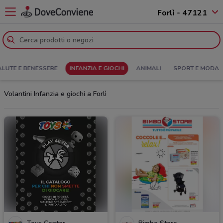
Forlì - 47121
ALUTE E BENESSERE
INFANZIA E GIOCHI
ANIMALI
SPORT E MODA
Volantini Infanzia e giochi a Forlì