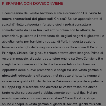
RISPARMIA CON DOVECONVIENE
Il compleanno del vostro bambino si sta avvicinando?
Hai visto le
nuove promozioni dei giocattoli Chicco?
Sei un appassionato di
scacchi? Nella categoria infanzia e giochi potrai consultare
comodamente da casa tua i
volantini
online con le offerte, le
promozioni, gli sconti e i sottocosto dei migliori negozi di giocattoli e
abbigliamento per bambini e ragazzi di Forlì. In questa sezione
troverai i cataloghi delle migliori catene di settore come
Il Piccolo
Principe
,
Chicco
,
Original Marines
e tante altre insegne. Prima di
recarti in negozio,
sfoglia il volantino
online su DoveConviene.it e
scegli tra le numerose offerte che faranno felici i tuoi bambini.
Approfitta delle nuove promozioni e scegli tra una vasta gamma di
giocattoli educativi e dilettevoli
nel rispetto di tutte le norme di
sicurezza e qualità CE: da Barbie ai Pokemon, dai puzzle ai peluche
di Peppa Pig, al Karaoke che animerà le vostre feste
.
Ma anche
tante novità su accessori e abbigliamento per i tuoi figli. Hai un
evento speciale e non sai cosa regalare? Consulta il catalogo
online e scopri la vasta gamma di giochi di società, giochi musicali,