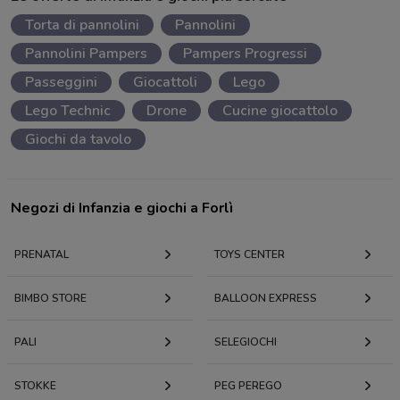
Torta di pannolini
Pannolini
Pannolini Pampers
Pampers Progressi
Passeggini
Giocattoli
Lego
Lego Technic
Drone
Cucine giocattolo
Giochi da tavolo
Negozi di Infanzia e giochi a Forlì
PRENATAL
TOYS CENTER
BIMBO STORE
BALLOON EXPRESS
PALI
SELEGIOCHI
STOKKE
PEG PEREGO