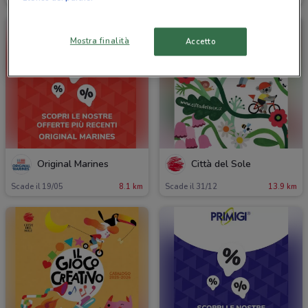
Mostra finalità
Accetto
Original Marines
Città del Sole
Scade il 19/05
8.1 km
Scade il 31/12
13.9 km