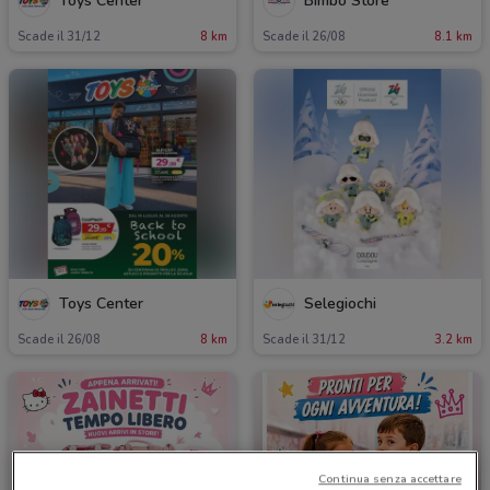
Toys Center
Bimbo Store
Scade il 31/12
8 km
Scade il 26/08
8.1 km
Toys Center
Selegiochi
Scade il 26/08
8 km
Scade il 31/12
3.2 km
Continua senza accettare