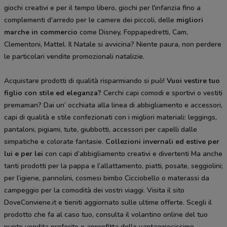
giochi creativi e per il tempo libero, giochi per l'infanzia fino a
complementi d'arredo per le camere dei piccoli, delle
migliori
marche in commercio
come Disney, Foppapedretti, Cam,
Clementoni, Mattel. Il Natale si avvicina? Niente paura, non perdere
le particolari vendite promozionali natalizie.
Acquistare prodotti di qualità risparmiando si può!
Vuoi vestire tuo
figlio con stile ed eleganza?
Cerchi capi comodi e sportivi o vestiti
premaman? Dai un’ occhiata alla linea di abbigliamento e accessori,
capi di qualità e stile confezionati con i migliori materiali: leggings,
pantaloni, pigiami, tute, giubbotti, accessori per capelli dalle
simpatiche e colorate fantasie.
Collezioni invernali ed estive per
lui e per lei
con capi d’abbigliamento creativi e divertenti Ma anche
tanti prodotti per la pappa e l’allattamento, piatti, posate, seggiolini;
per l’igiene, pannolini, cosmesi bimbo Cicciobello o materassi da
campeggio per la comodità dei vostri viaggi. Visita il sito
DoveConviene.it e tieniti aggiornato sulle ultime offerte. Scegli il
prodotto che fa al caso tuo, consulta il volantino online del tuo
punto vendita preferito e approfitta delle vantaggiosissime