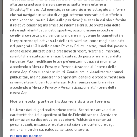
alla tua cronologia di navigazione su piattaforme esterne a
Shopfully/Tiendeo. Ad esempio, se un servizio a noi collegato ci informa
che hai navigato in un sito di viaggi, potremo mostrarti delle offerte a
tema vacanze. Inoltre, i dati sulla posizione (nel caso in cui abbia fornito
il relativo consenso) insieme alle informazioni sulle prestazioni della
-4 GIORNI
rete e agli identificativi del dispositivo, possono essere raccolte e
condivisi con terze parti per comprendere e migliorare la connettività e
Giocheria
Cam
le esperienze applicative sulle delle reti wireless, come meglio indicato
nel paragrafo 13.b della nostra Privacy Policy. Inoltre, i tuoi dati possono
Scade mercoledì
3.6 km
Scade il 31/12
4.5 km
anche essere utilizzati per la creazione di report, ricerche di mercato,
scientifiche e statistiche, analisi basate sulla posizione e analisi delle
tendenze. Puoi modificare le tue preferenze in qualsiasi momento
accedendo a Menu > Privacy > Personalizzazione all'interno della
nostra App. Cosa succede se rifiuti: Continuerai a visualizzare annunci
pubblicitari, ma riguarderanno argomenti generici e probabilmente non
saranno rilevanti per i tuoi interessi. Potrai sempre cambiare idea
accedendo a Menu > Privacy > Personalizzazione all'interno della
nostra App.
Noi e i nostri partner trattiamo i dati per fornire:
Utilizzare dati di geolocalizzazione precisi. Scansione attiva delle
caratteristiche del dispositivo ai fini dell’identificazione. Archiviare
informazioni su dispositivo e/o accedervi. Pubblicità e contenuti
personalizzati, misurazione delle prestazioni dei contenuti e degli
Cam
Idexe
annunci, ricerche sul pubblico, sviluppo di servizi.
Scade il 31/12
4.5 km
Scade il 19/05
8.1 km
Elenco dei partner