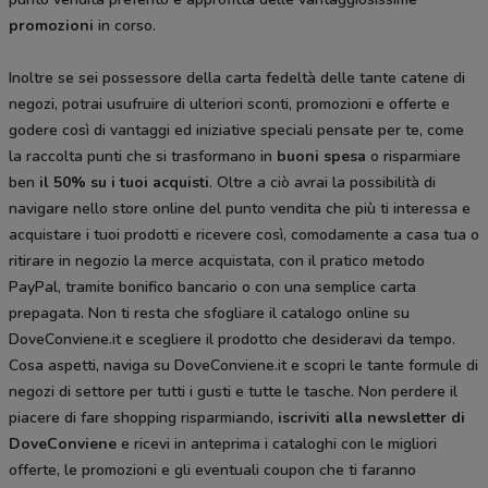
promozioni
in corso.
Inoltre se sei possessore della carta fedeltà delle tante catene di
negozi, potrai usufruire di ulteriori sconti, promozioni e offerte e
godere così di vantaggi ed iniziative speciali pensate per te, come
la raccolta punti che si trasformano in
buoni spesa
o risparmiare
ben
il 50% su i tuoi acquisti
. Oltre a ciò avrai la possibilità di
navigare nello store online del punto vendita che più ti interessa e
acquistare i tuoi prodotti e ricevere così, comodamente a casa tua o
ritirare in negozio la merce acquistata, con il pratico metodo
PayPal, tramite bonifico bancario o con una semplice carta
prepagata. Non ti resta che sfogliare il catalogo
online su
DoveConviene.it e scegliere il prodotto che desideravi da tempo.
Cosa aspetti, naviga su DoveConviene.it e scopri le tante formule di
negozi di settore per tutti i gusti e tutte le tasche. Non perdere il
piacere di fare shopping risparmiando,
iscriviti alla newsletter di
DoveConviene
e ricevi in anteprima i cataloghi con le migliori
offerte, le promozioni e gli eventuali coupon che ti faranno