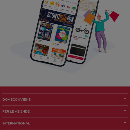
DOVECONVIENE
Cos'è DoveConviene
PER LE AZIENDE
Chi siamo
Cosa facciamo
INTERNATIONAL
News e media