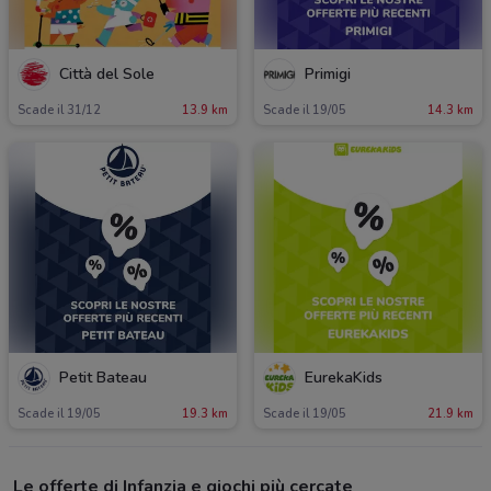
Città del Sole
Primigi
Scade il 31/12
13.9 km
Scade il 19/05
14.3 km
Petit Bateau
EurekaKids
Scade il 19/05
19.3 km
Scade il 19/05
21.9 km
Le offerte di Infanzia e giochi più cercate