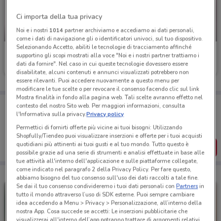
Ci importa della tua privacy
Noi e i nostri
1014
partner archiviamo e accediamo ai dati personali,
-5 GIORNI
-4 GIORNI
come i dati di navigazione gli o identificatori univoci, sul tuo dispositivo.
Selezionando Accetto, abiliti le tecnologie di tracciamento affinché
Giocheria
Giocheria
supportino gli scopi mostrati alla voce "Noi e i nostri partner trattiamo i
dati da fornire". Nel caso in cui queste tecnologie dovessero essere
Scade giovedì
3.6 km
Scade mercoledì
3.6 km
disabilitate, alcuni contenuti e annunci visualizzati potrebbero non
essere rilevanti. Puoi accedere nuovamente a questo menu per
modificare le tue scelte o per revocare il consenso facendo clic sul link
Mostra finalità in fondo alla pagina web. Tali scelte avranno effetto nel
Porta DoveConviene sempre con te!
contesto del nostro Sito web. Per maggiori informazioni, consulta
Puoi trovare le migliori offerte dei negozi vicino a te,
l'Informativa sulla privacy.
Privacy policy
salvarle e creare la tua lista del risparmio, comodamente
Permettici di fornirti offerte più vicine ai tuoi bisogni: Utilizzando
dal tuo cellulare.
Shopfully/Tiendeo puoi visualizzare inserzioni e offerte per i tuoi acquisti
quotidiani più attinenti ai tuoi gusti e al tuo mondo. Tutto questo è
SCARICA L’APP
possibile grazie ad una serie di strumenti e analisi effettuate in base alle
tue attività all'interno dell'applicazione e sulle piattaforme collegate,
come indicato nel paragrafo 2 della Privacy Policy. Per fare questo,
abbiamo bisogno del tuo consenso sull'uso dei dati raccolti a tale fine.
Se dai il tuo consenso condivideremo i tuoi dati personali con
Partners
in
tutto il mondo attraverso l’uso di SDK esterne. Puoi sempre cambiare
idea accedendo a Menu > Privacy > Personalizzazione, all’interno della
nostra App. Cosa succede se accetti: Le inserzioni pubblicitarie che
visualizzerai all'interno dell’app potranno trattare di argomenti relativi