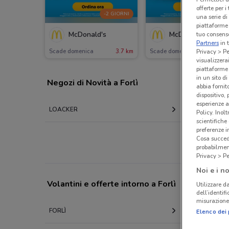
offerte per 
-2 GIORNI
-2 GIORN
una serie di
piattaforme 
McDonald's
McDonald's
tuo consenso
Partners
in 
Scade domenica
3.7 km
Scade domenica
3.7 
Privacy > Pe
visualizzera
piattaforme 
in un sito d
Negozi di Novità a Forlì
abbia fornit
dispositivo,
esperienze a
LOACKER
Policy. Inolt
scientifiche
preferenze 
Cosa succede
probabilmen
Privacy > Pe
Noi e i no
Volantini e offerte intorno a Forlì
Utilizzare da
dell’identif
misurazione 
FORLÌ
FAENZA
Elenco dei 