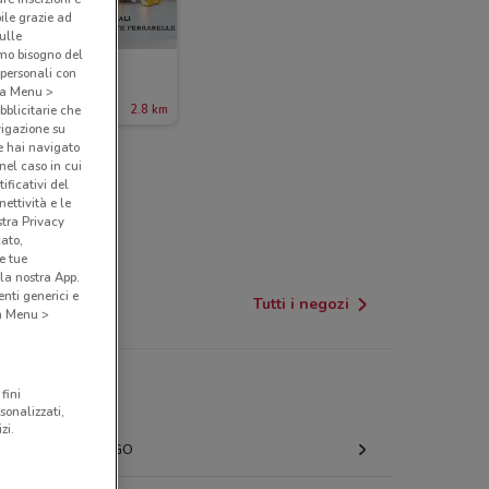
bile grazie ad
sulle
amo bisogno del
Ferrarelle
 personali con
o a Menu >
ade il 16/08
2.8 km
bblicitarie che
vigazione su
e hai navigato
(nel caso in cui
ificativi del
ettività e le
stra Privacy
cato,
e tue
la nostra App.
nti generici e
Tutti i negozi
 a Menu >
fini
sonalizzati,
zi.
LUGO