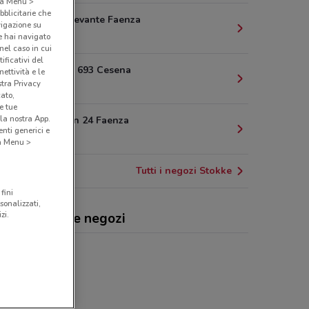
o a Menu >
bblicitarie che
Via Emilia Levante Faenza
vigazione su
8.8 km
e hai navigato
(nel caso in cui
ificativi del
Via S. Carlo 693 Cesena
ettività e le
stra Privacy
19.5 km
cato,
e tue
la nostra App.
Via Oberdan 24 Faenza
nti generici e
20.8 km
 a Menu >
Tutti i negozi Stokke
fini
sonalizzati,
zi.
kke, offerte e negozi