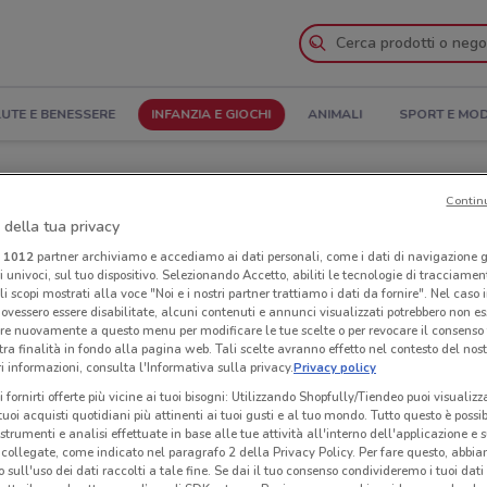
UTE E BENESSERE
INFANZIA E GIOCHI
ANIMALI
SPORT E MO
e Indirizzi
Contin
 della tua privacy
zi Stokke a Forlì
i
1012
partner archiviamo e accediamo ai dati personali, come i dati di navigazione g
ri univoci, sul tuo dispositivo. Selezionando Accetto, abiliti le tecnologie di tracciame
Neg
li scopi mostrati alla voce "Noi e i nostri partner trattiamo i dati da fornire". Nel caso 
ovessero essere disabilitate, alcuni contenuti e annunci visualizzati potrebbero non ess
re nuovamente a questo menu per modificare le tue scelte o per revocare il consenso
tra finalità in fondo alla pagina web. Tali scelte avranno effetto nel contesto del nost
 informazioni, consulta l'Informativa sulla privacy.
Privacy policy
i fornirti offerte più vicine ai tuoi bisogni: Utilizzando Shopfully/Tiendeo puoi visualizz
i tuoi acquisti quotidiani più attinenti ai tuoi gusti e al tuo mondo. Tutto questo è possi
 strumenti e analisi effettuate in base alle tue attività all'interno dell'applicazione e 
collegate, come indicato nel paragrafo 2 della Privacy Policy. Per fare questo, abbi
 sull'uso dei dati raccolti a tale fine. Se dai il tuo consenso condivideremo i tuoi dati