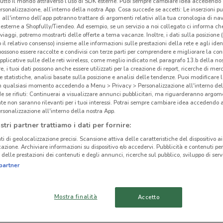
tutto il mondo attraverso l’uso di SDK esterne. Puoi sempre cambiare idea accedend
rsonalizzazione, all’interno della nostra App. Cosa succede se accetti: Le inserzioni pu
i all'interno dell’app potranno trattare di argomenti relativi alla tua cronologia di na
esterne a Shopfully/Tiendeo. Ad esempio, se un servizio a noi collegato ci informa ch
i viaggi, potremo mostrarti delle offerte a tema vacanze. Inoltre, i dati sulla posizione 
o il relativo consenso) insieme alle informazioni sulle prestazioni della rete e agli ident
ato volantini nella tua zona. Riprova più tardi.
 possono essere raccolte e condivisi con terze parti per comprendere e migliorare la conn
pplicative sulle delle reti wireless, come meglio indicato nel paragrafo 13.b della no
re, i tuoi dati possono anche essere utilizzati per la creazione di report, ricerche di mer
 e statistiche, analisi basate sulla posizione e analisi delle tendenze. Puoi modificare l
in qualsiasi momento accedendo a Menu > Privacy > Personalizzazione all'interno del
 se rifiuti: Continuerai a visualizzare annunci pubblicitari, ma riguarderanno argome
te non saranno rilevanti per i tuoi interessi. Potrai sempre cambiare idea accedendo
rsonalizzazione all'interno della nostra App.
cinanze
stri partner trattiamo i dati per fornire:
ti di geolocalizzazione precisi. Scansione attiva delle caratteristiche del dispositivo ai 
icazione. Archiviare informazioni su dispositivo e/o accedervi. Pubblicità e contenuti per
CESENA
LUGO
delle prestazioni dei contenuti e degli annunci, ricerche sul pubblico, sviluppo di servi
Sto
partner
RAVENNA
CESENATICO
RIMINI
MOLINELLA
Mostra finalità
Accetto