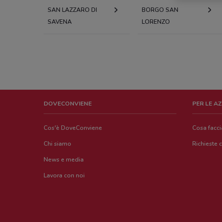
SAN LAZZARO DI
BORGO SAN
SAVENA
LORENZO
DOVECONVIENE
PER LE A
Cos'è DoveConviene
Cosa facc
Chi siamo
Richieste 
News e media
Lavora con noi