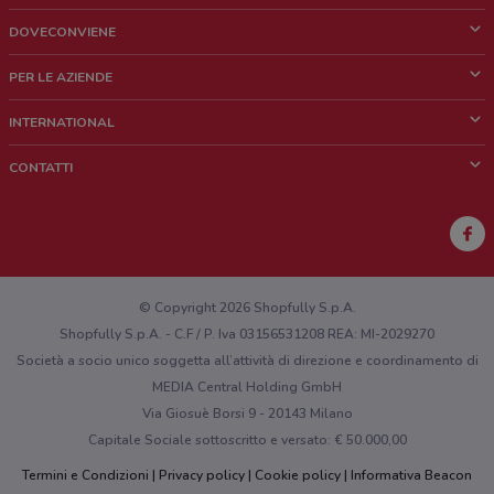
DOVECONVIENE
Cos'è DoveConviene
PER LE AZIENDE
Chi siamo
Cosa facciamo
INTERNATIONAL
News e media
Richieste commerciali e marketing
Brazil
CONTATTI
Lavora con noi
Mexico
Segnalazione punto vendita
France
Segnalazione Volantino
Australia
Hai un malfunzionamento sul web o sull'app?
New Zealand
© Copyright 2026 Shopfully S.p.A.
Shopfully S.p.A. - C.F / P. Iva 03156531208 REA: MI-2029270
Società a socio unico soggetta all’attività di direzione e coordinamento di
MEDIA Central Holding GmbH
Via Giosuè Borsi 9 - 20143 Milano
Capitale Sociale sottoscritto e versato: € 50.000,00
Termini e Condizioni
Privacy policy
Cookie policy
Informativa Beacon