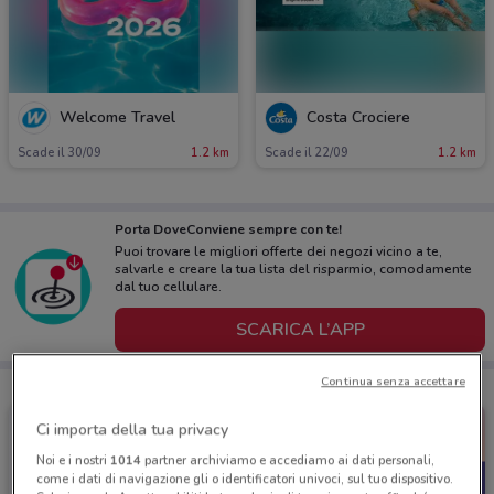
Welcome Travel
Costa Crociere
Scade il 30/09
1.2 km
Scade il 22/09
1.2 km
Porta DoveConviene sempre con te!
Puoi trovare le migliori offerte dei negozi vicino a te,
salvarle e creare la tua lista del risparmio, comodamente
dal tuo cellulare.
SCARICA L’APP
Continua senza accettare
Ci importa della tua privacy
Noi e i nostri
1014
partner archiviamo e accediamo ai dati personali,
come i dati di navigazione gli o identificatori univoci, sul tuo dispositivo.