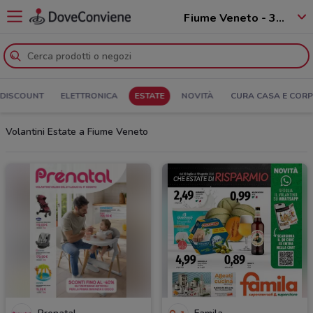
Fiume Veneto - 33080
DISCOUNT
ELETTRONICA
ESTATE
NOVITÀ
CURA CASA E COR
Volantini Estate a Fiume Veneto