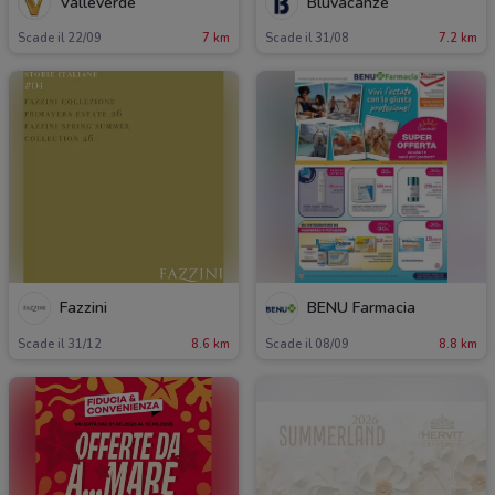
Valleverde
Bluvacanze
Scade il 22/09
7 km
Scade il 31/08
7.2 km
Fazzini
BENU Farmacia
Scade il 31/12
8.6 km
Scade il 08/09
8.8 km