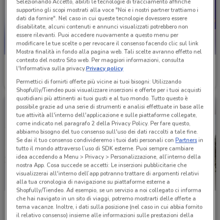
Selezionando Accetto, abiliti le tecnologie di tracciamento affinché
supportino gli scopi mostrati alla voce "Noi e i nostri partner trattiamo i
dati da fornire". Nel caso in cui queste tecnologie dovessero essere
disabilitate, alcuni contenuti e annunci visualizzati potrebbero non
essere rilevanti. Puoi accedere nuovamente a questo menu per
modificare le tue scelte o per revocare il consenso facendo clic sul link
Mostra finalità in fondo alla pagina web. Tali scelte avranno effetto nel
contesto del nostro Sito web. Per maggiori informazioni, consulta
TIM
Ottica Claro
l'Informativa sulla privacy.
Privacy policy
Permettici di fornirti offerte più vicine ai tuoi bisogni: Utilizzando
Scade il 31/12
2.3 km
Scade il 01/09
2.3 km
Shopfully/Tiendeo puoi visualizzare inserzioni e offerte per i tuoi acquisti
quotidiani più attinenti ai tuoi gusti e al tuo mondo. Tutto questo è
possibile grazie ad una serie di strumenti e analisi effettuate in base alle
tue attività all'interno dell'applicazione e sulle piattaforme collegate,
come indicato nel paragrafo 2 della Privacy Policy. Per fare questo,
abbiamo bisogno del tuo consenso sull'uso dei dati raccolti a tale fine.
Se dai il tuo consenso condivideremo i tuoi dati personali con
Partners
in
tutto il mondo attraverso l’uso di SDK esterne. Puoi sempre cambiare
idea accedendo a Menu > Privacy > Personalizzazione, all’interno della
nostra App. Cosa succede se accetti: Le inserzioni pubblicitarie che
visualizzerai all'interno dell’app potranno trattare di argomenti relativi
alla tua cronologia di navigazione su piattaforme esterne a
Shopfully/Tiendeo. Ad esempio, se un servizio a noi collegato ci informa
che hai navigato in un sito di viaggi, potremo mostrarti delle offerte a
Douglas
Conbipel
tema vacanze. Inoltre, i dati sulla posizione (nel caso in cui abbia fornito
il relativo consenso) insieme alle informazioni sulle prestazioni della
Scade il 22/09
2.3 km
Scade il 22/09
2.4 km