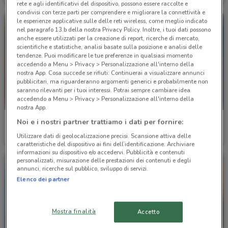
rete e agli identificativi del dispositivo, possono essere raccolte e
condivisi con terze parti per comprendere e migliorare la connettività e
le esperienze applicative sulle delle reti wireless, come meglio indicato
nel paragrafo 13.b della nostra Privacy Policy. Inoltre, i tuoi dati possono
anche essere utilizzati per la creazione di report, ricerche di mercato,
scientifiche e statistiche, analisi basate sulla posizione e analisi delle
tendenze. Puoi modificare le tue preferenze in qualsiasi momento
accedendo a Menu > Privacy > Personalizzazione all'interno della
nostra App. Cosa succede se rifiuti: Continuerai a visualizzare annunci
pubblicitari, ma riguarderanno argomenti generici e probabilmente non
saranno rilevanti per i tuoi interessi. Potrai sempre cambiare idea
accedendo a Menu > Privacy > Personalizzazione all'interno della
nostra App.
Bricofer
Amico Shop
Noi e i nostri partner trattiamo i dati per fornire:
Utilizzare dati di geolocalizzazione precisi. Scansione attiva delle
Scade il 31/08
2.5 km
Scade il 31/08
4.6 km
caratteristiche del dispositivo ai fini dell’identificazione. Archiviare
informazioni su dispositivo e/o accedervi. Pubblicità e contenuti
personalizzati, misurazione delle prestazioni dei contenuti e degli
annunci, ricerche sul pubblico, sviluppo di servizi.
Elenco dei partner
Mostra finalità
Accetto