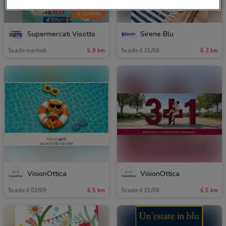
-2 GIORNI
Supermercati Visotto
Sirene Blu
Scade martedì
5.9 km
Scade il 31/08
6.3 km
VisionOttica
VisionOttica
Scade il 02/09
6.5 km
Scade il 31/08
6.5 km