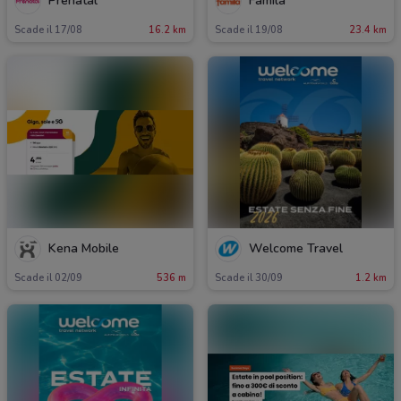
Prenatal
Famila
Scade il 17/08
16.2 km
Scade il 19/08
23.4 km
Kena Mobile
Welcome Travel
Scade il 02/09
536 m
Scade il 30/09
1.2 km