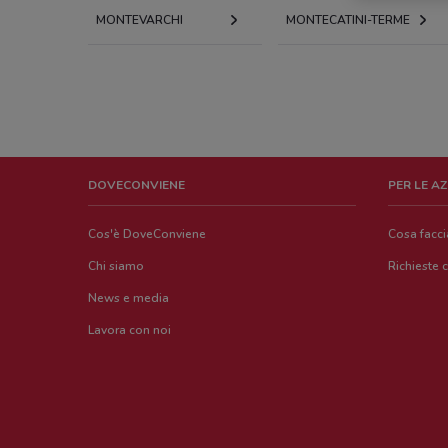
MONTEVARCHI
MONTECATINI-TERME
DOVECONVIENE
PER LE A
Cos'è DoveConviene
Cosa facc
Chi siamo
Richieste 
News e media
Lavora con noi