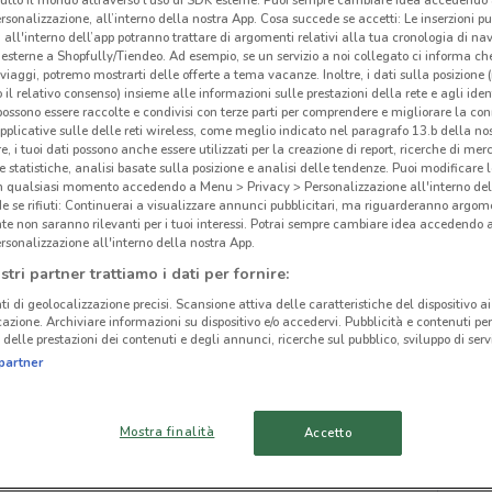
rsonalizzazione, all’interno della nostra App. Cosa succede se accetti: Le inserzioni pu
Par
i all'interno dell’app potranno trattare di argomenti relativi alla tua cronologia di na
esterne a Shopfully/Tiendeo. Ad esempio, se un servizio a noi collegato ci informa ch
i viaggi, potremo mostrarti delle offerte a tema vacanze. Inoltre, i dati sulla posizione 
o il relativo consenso) insieme alle informazioni sulle prestazioni della rete e agli ident
 possono essere raccolte e condivisi con terze parti per comprendere e migliorare la conn
ato volantini nella tua zona. Riprova più tardi.
pplicative sulle delle reti wireless, come meglio indicato nel paragrafo 13.b della no
re, i tuoi dati possono anche essere utilizzati per la creazione di report, ricerche di mer
 e statistiche, analisi basate sulla posizione e analisi delle tendenze. Puoi modificare l
in qualsiasi momento accedendo a Menu > Privacy > Personalizzazione all'interno del
 se rifiuti: Continuerai a visualizzare annunci pubblicitari, ma riguarderanno argome
te non saranno rilevanti per i tuoi interessi. Potrai sempre cambiare idea accedendo
rsonalizzazione all'interno della nostra App.
cinanze
stri partner trattiamo i dati per fornire:
ti di geolocalizzazione precisi. Scansione attiva delle caratteristiche del dispositivo ai 
icazione. Archiviare informazioni su dispositivo e/o accedervi. Pubblicità e contenuti per
SESTO FIORENTINO
CAMPI BISENZIO
delle prestazioni dei contenuti e degli annunci, ricerche sul pubblico, sviluppo di servi
partner
BORGO SAN
FIGLINE VALDARNO
LORENZO
Mostra finalità
Accetto
POGGIBONSI
FUCECCHIO