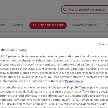
NTO
MOTORI
SALUTE E BENESSERE
INFANZIA E GIOCHI
A
, Orari di apertura e Indirizzi
Contin
 della tua privacy
Negozi Parafarmacia Esselunga a Firenze
i
1012
partner archiviamo e accediamo ai dati personali, come i dati di navigazione g
ri univoci, sul tuo dispositivo. Selezionando Accetto, abiliti le tecnologie di tracciame
li scopi mostrati alla voce "Noi e i nostri partner trattiamo i dati da fornire". Nel caso 
cia Esselunga
Neg
ovessero essere disabilitate, alcuni contenuti e annunci visualizzati potrebbero non ess
re nuovamente a questo menu per modificare le tue scelte o per revocare il consenso
tra finalità in fondo alla pagina web. Tali scelte avranno effetto nel contesto del nost
 informazioni, consulta l'Informativa sulla privacy.
Privacy policy
i fornirti offerte più vicine ai tuoi bisogni: Utilizzando Shopfully/Tiendeo puoi visualizz
i tuoi acquisti quotidiani più attinenti ai tuoi gusti e al tuo mondo. Tutto questo è possi
 strumenti e analisi effettuate in base alle tue attività all'interno dell'applicazione e 
collegate, come indicato nel paragrafo 2 della Privacy Policy. Per fare questo, abbi
 sull'uso dei dati raccolti a tale fine. Se dai il tuo consenso condivideremo i tuoi dati
tutto il mondo attraverso l’uso di SDK esterne. Puoi sempre cambiare idea accedend