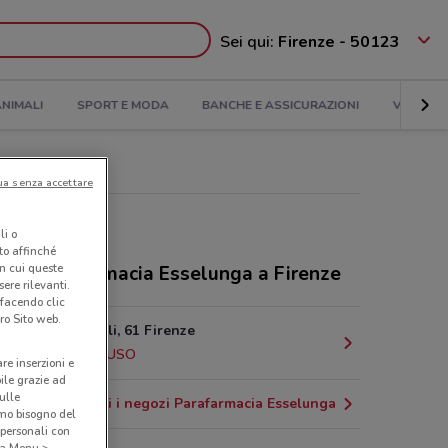
Sei qui:
Firenze - 50123
NIMALI
SPORT E MODA
BANCHE E ASSICURAZIONI
VIAGGI
ua senza accettare
li o
nto affinché
in cui queste
ozi Parafarmacia Esselunga a Firenze
ere rilevanti.
 facendo clic
ro Sito web.
Via Di Novoli, 61 Firenze
2.6 km
CHIUSO
are inserzioni e
bile grazie ad
sulle
Tutti i negozi Parafarmacia Esselunga
amo bisogno del
 personali con
o a Menu >