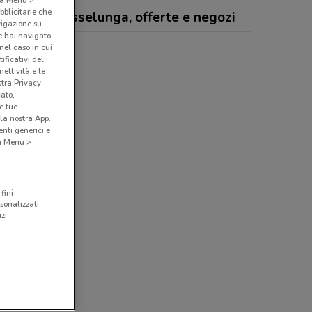
bblicitarie che
afarmacia Esselunga, offerte e negozi
vigazione su
e hai navigato
(nel caso in cui
ificativi del
ettività e le
stra Privacy
cato,
e tue
la nostra App.
nti generici e
 a Menu >
fini
sonalizzati,
zi.