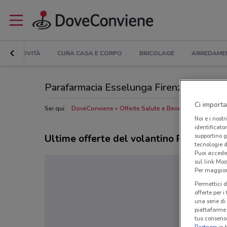
NOVITÀ
CURA CASA E CORPO
BRICOLAGE
ARREDAME
Parafarmacia Esselunga Firenze: Volantino
Ci importa
Sei qui:
DoveConviene
Offerte Salute e Benessere a Firenze
Noi e i nostr
identificato
supportino g
Ultime offerte del volantino Parafarma
tecnologie d
Puoi accede
sul link Mos
Per maggiori
Permettici d
offerte per 
una serie di
piattaforme 
tuo consenso
Partners
in 