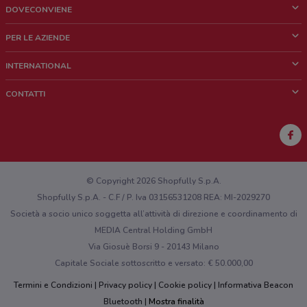
DOVECONVIENE
Cos'è DoveConviene
PER LE AZIENDE
Chi siamo
Cosa facciamo
INTERNATIONAL
News e media
Richieste commerciali e marketing
Brazil
CONTATTI
Lavora con noi
Mexico
Segnalazione punto vendita
France
Segnalazione Volantino
Australia
Hai un malfunzionamento sul web o sull'app?
New Zealand
© Copyright 2026 Shopfully S.p.A.
Shopfully S.p.A. - C.F / P. Iva 03156531208 REA: MI-2029270
Società a socio unico soggetta all’attività di direzione e coordinamento di
MEDIA Central Holding GmbH
Via Giosuè Borsi 9 - 20143 Milano
Capitale Sociale sottoscritto e versato: € 50.000,00
Termini e Condizioni
Privacy policy
Cookie policy
Informativa Beacon
Bluetooth
Mostra finalità