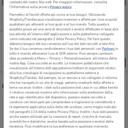
contesto del nostro Sito web. Per maggiori informazioni, consulta
l'Informativa sulla privacy.
Privacy policy
Best Friend
Permettici di fornirti offerte più vicine ai tuoi bisogni: Utilizzando
Shopfully/Tiendeo puoi visualizzare inserzioni e offerte per i tuoi acquisti
Scade il 31/08
quotidiani più attinenti ai tuoi gusti e al tuo mondo. Tutto questo è
possibile grazie ad una serie di strumenti e analisi effettuate in base alle
tue attività all'interno dell'applicazione e sulle piattaforme collegate,
Porta DoveConviene sempre con te!
come indicato nel paragrafo 2 della Privacy Policy. Per fare questo,
Puoi trovare le migliori offerte dei negozi vicino a te,
abbiamo bisogno del tuo consenso sull'uso dei dati raccolti a tale fine.
salvarle e creare la tua lista del risparmio, comodamente
Se dai il tuo consenso condivideremo i tuoi dati personali con
Partners
in
dal tuo cellulare.
tutto il mondo attraverso l’uso di SDK esterne. Puoi sempre cambiare
idea accedendo a Menu > Privacy > Personalizzazione, all’interno della
SCARICA L’APP
nostra App. Cosa succede se accetti: Le inserzioni pubblicitarie che
visualizzerai all'interno dell’app potranno trattare di argomenti relativi
alla tua cronologia di navigazione su piattaforme esterne a
Shopfully/Tiendeo. Ad esempio, se un servizio a noi collegato ci informa
che hai navigato in un sito di viaggi, potremo mostrarti delle offerte a
Negozi Best Friend a Firenze
tema vacanze. Inoltre, i dati sulla posizione (nel caso in cui abbia fornito
il relativo consenso) insieme alle informazioni sulle prestazioni della
rete e agli identificativi del dispositivo, possono essere raccolte e
condivisi con terze parti per comprendere e migliorare la connettività e
le esperienze applicative sulle delle reti wireless, come meglio indicato
nel paragrafo 13.b della nostra Privacy Policy. Inoltre, i tuoi dati possono
anche essere utilizzati per la creazione di report, ricerche di mercato,
scientifiche e statistiche, analisi basate sulla posizione e analisi delle
tendenze. Puoi modificare le tue preferenze in qualsiasi momento