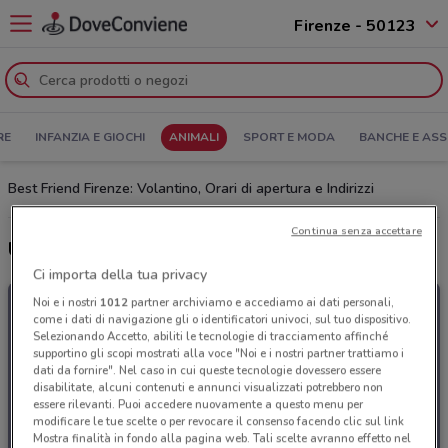
Firenze - 50123
RE
INFANZIA E GIOCHI
ANIMALI
SPORT E MODA
BANCHE E ASS
Best Friend Firenze: Volantino, Orari di apertura e Indirizzi
Continua senza accettare
Ultime offerte del volantino Best Friend
Ci importa della tua privacy
Noi e i nostri
1012
partner archiviamo e accediamo ai dati personali,
come i dati di navigazione gli o identificatori univoci, sul tuo dispositivo.
Selezionando Accetto, abiliti le tecnologie di tracciamento affinché
supportino gli scopi mostrati alla voce "Noi e i nostri partner trattiamo i
dati da fornire". Nel caso in cui queste tecnologie dovessero essere
disabilitate, alcuni contenuti e annunci visualizzati potrebbero non
essere rilevanti. Puoi accedere nuovamente a questo menu per
modificare le tue scelte o per revocare il consenso facendo clic sul link
Mostra finalità in fondo alla pagina web. Tali scelte avranno effetto nel