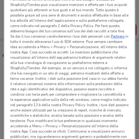
Porta DoveConviene sempre con te!
Shopfully/Tiendeo puoi visualizzare inserzioni e offerte per i tuoi acquisti
Puoi trovare le migliori offerte dei negozi vicino a te,
quotidiani più attinenti ai tuoi gusti e al tuo mondo. Tutto questo è
salvarle e creare la tua lista del risparmio, comodamente
possibile grazie ad una serie di strumenti e analisi effettuate in base alle
dal tuo cellulare.
tue attività all'interno dell'applicazione e sulle piattaforme collegate,
come indicato nel paragrafo 2 della Privacy Policy. Per fare questo,
SCARICA L’APP
abbiamo bisogno del tuo consenso sull'uso dei dati raccolti a tale fine.
Se dai il tuo consenso condivideremo i tuoi dati personali con
Partners
in
tutto il mondo attraverso l’uso di SDK esterne. Puoi sempre cambiare
idea accedendo a Menu > Privacy > Personalizzazione, all’interno della
nostra App. Cosa succede se accetti: Le inserzioni pubblicitarie che
Orari e Negozi Conad
visualizzerai all'interno dell’app potranno trattare di argomenti relativi
alla tua cronologia di navigazione su piattaforme esterne a
Shopfully/Tiendeo. Ad esempio, se un servizio a noi collegato ci informa
Via Togliatti, 25 Fano
che hai navigato in un sito di viaggi, potremo mostrarti delle offerte a
tema vacanze. Inoltre, i dati sulla posizione (nel caso in cui abbia fornito
1.6 km
APERTO
il relativo consenso) insieme alle informazioni sulle prestazioni della
rete e agli identificativi del dispositivo, possono essere raccolte e
condivisi con terze parti per comprendere e migliorare la connettività e
Via Canale 41 Pesaro
le esperienze applicative sulle delle reti wireless, come meglio indicato
11.9 km
APERTO
nel paragrafo 13.b della nostra Privacy Policy. Inoltre, i tuoi dati possono
anche essere utilizzati per la creazione di report, ricerche di mercato,
scientifiche e statistiche, analisi basate sulla posizione e analisi delle
Via Giacomo Brodolini 6 Mondolfo
tendenze. Puoi modificare le tue preferenze in qualsiasi momento
13.3 km
APERTO
accedendo a Menu > Privacy > Personalizzazione all'interno della
nostra App. Cosa succede se rifiuti: Continuerai a visualizzare annunci
pubblicitari, ma riguarderanno argomenti generici e probabilmente non