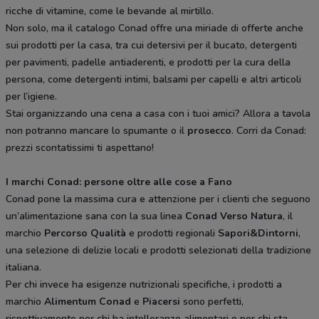
ricche di vitamine, come le bevande al mirtillo.
Non solo, ma il catalogo Conad offre una miriade di offerte anche
sui prodotti per la casa, tra cui detersivi per il bucato, detergenti
per pavimenti, padelle antiaderenti, e prodotti per la cura della
persona, come detergenti intimi, balsami per capelli e altri articoli
per l’igiene.
Stai organizzando una cena a casa con i tuoi amici? Allora a tavola
non potranno mancare lo spumante o il
prosecco
. Corri da Conad:
prezzi scontatissimi ti aspettano!
I marchi Conad: persone oltre alle cose a Fano
Conad pone la massima cura e attenzione per i clienti che seguono
un’alimentazione sana con la sua linea
Conad Verso Natura
, il
marchio
Percorso Qualità
e prodotti regionali
Sapori&Dintorni
,
una selezione di delizie locali e prodotti selezionati della tradizione
italiana.
Per chi invece ha esigenze nutrizionali specifiche, i prodotti a
marchio
Alimentum Conad
e
Piacersi
sono perfetti,
rispettivamente per chi ha intolleranze alimentari o per chi sta