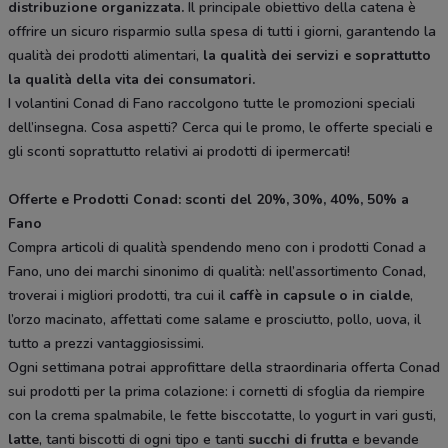
distribuzione organizzata.
Il principale obiettivo della catena è
offrire un sicuro risparmio sulla spesa di tutti i giorni, garantendo la
qualità dei prodotti alimentari,
la qualità dei servizi e soprattutto
la qualità della vita dei consumatori.
I volantini Conad di Fano raccolgono tutte le promozioni speciali
dell’insegna. Cosa aspetti? Cerca qui le promo, le offerte speciali e
gli sconti soprattutto relativi ai prodotti di ipermercati!
Offerte e Prodotti Conad: sconti del 20%, 30%, 40%, 50% a
Fano
Compra articoli di qualità spendendo meno con i prodotti Conad a
Fano, uno dei marchi sinonimo di qualità: nell’assortimento Conad,
troverai i migliori prodotti, tra cui il
caffè in capsule o in cialde
,
l’orzo macinato, affettati come salame e prosciutto, pollo, uova, il
tutto a prezzi vantaggiosissimi.
Ogni settimana potrai approfittare della straordinaria offerta Conad
sui prodotti per la prima colazione: i cornetti di sfoglia da riempire
con la crema spalmabile, le fette bisccotatte, lo yogurt in vari gusti,
latte
, tanti biscotti di ogni tipo e tanti
succhi di frutta
e bevande