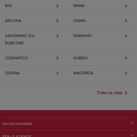
JESI
RIMINI
ANCONA
OSIMO
SAVIGNANO SUL
FABRIANO
RUBICONE
CESENATICO
GUBBIO
CESENA
MACERATA
Tutte le città
DOVECONVIENE
Cos'è DoveConviene
PER LE AZIENDE