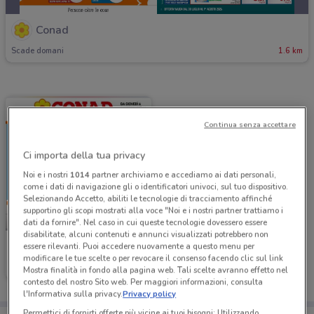
Conad
Scade domani
1.6 km
Continua senza accettare
Ci importa della tua privacy
Noi e i nostri
1014
partner archiviamo e accediamo ai dati personali,
come i dati di navigazione gli o identificatori univoci, sul tuo dispositivo.
Selezionando Accetto, abiliti le tecnologie di tracciamento affinché
supportino gli scopi mostrati alla voce "Noi e i nostri partner trattiamo i
NUOVO
dati da fornire". Nel caso in cui queste tecnologie dovessero essere
disabilitate, alcuni contenuti e annunci visualizzati potrebbero non
Conad
essere rilevanti. Puoi accedere nuovamente a questo menu per
modificare le tue scelte o per revocare il consenso facendo clic sul link
Scade mercoledì
1.6 km
Mostra finalità in fondo alla pagina web. Tali scelte avranno effetto nel
contesto del nostro Sito web. Per maggiori informazioni, consulta
l'Informativa sulla privacy.
Privacy policy
Permettici di fornirti offerte più vicine ai tuoi bisogni: Utilizzando