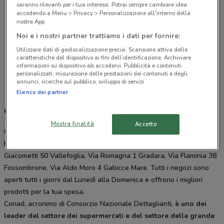
Via Giacometti 50 Vallefoglia
saranno rilevanti per i tuoi interessi. Potrai sempre cambiare idea
accedendo a Menu > Privacy > Personalizzazione all'interno della
19.7 km
APERTO
nostra App.
Noi e i nostri partner trattiamo i dati per fornire:
Via Romagna, 1 Gradara
Utilizzare dati di geolocalizzazione precisi. Scansione attiva delle
22.2 km
APERTO
caratteristiche del dispositivo ai fini dell’identificazione. Archiviare
informazioni su dispositivo e/o accedervi. Pubblicità e contenuti
personalizzati, misurazione delle prestazioni dei contenuti e degli
Tutti i negozi Conad
annunci, ricerche sul pubblico, sviluppo di servizi.
Elenco dei partner
Gli sconti del nuovo volantino Conad e i negozi
Mostra finalità
Accetto
Conad è presente in vari punti della città: lo trovi in Via Togliatti 25
Fano, Via Canale 41 Pesaro, Via Giacomo Brodolini 6 Mondolfo, Via
Giacometti 50 Vallefoglia, Via Romagna 1 Gradara, Via Flaminia 38
Fossombrone, Via Aldo Moro 4 Gabicce Mare. Tutti i negozi sono
aperti tutti i giorni dal Lunedì alla Domenica e offrono i migliori
prodotti per la tua spesa.
Conad, acronimo di Consorzio Nazionale Dettaglianti,
è uno dei
leader del settore dei supermercati e del settore della grande