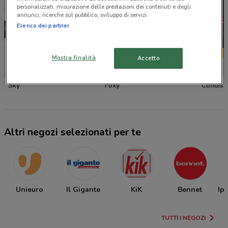
personalizzati, misurazione delle prestazioni dei contenuti e degli
annunci, ricerche sul pubblico, sviluppo di servizi.
Elenco dei partner
Mostra finalità
Accetto
-3 GIORNI
Sky
Foxy
Cofidis
Altri negozi selezionati per te
Unieuro
Il Gigante
KiK
Bennet
Ip
TUTTI I NEGOZI