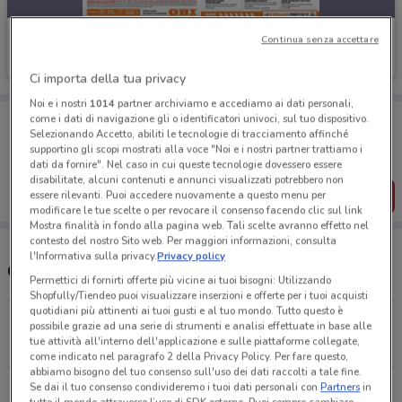
OBI
Continua senza accettare
Scade il 23/08
13.9 km
Ci importa della tua privacy
Noi e i nostri
1014
partner archiviamo e accediamo ai dati personali,
Porta DoveConviene sempre con te!
come i dati di navigazione gli o identificatori univoci, sul tuo dispositivo.
Puoi trovare le migliori offerte dei negozi vicino a te,
Selezionando Accetto, abiliti le tecnologie di tracciamento affinché
salvarle e creare la tua lista del risparmio, comodamente
supportino gli scopi mostrati alla voce "Noi e i nostri partner trattiamo i
dal tuo cellulare.
dati da fornire". Nel caso in cui queste tecnologie dovessero essere
disabilitate, alcuni contenuti e annunci visualizzati potrebbero non
SCARICA L’APP
essere rilevanti. Puoi accedere nuovamente a questo menu per
modificare le tue scelte o per revocare il consenso facendo clic sul link
Mostra finalità in fondo alla pagina web. Tali scelte avranno effetto nel
contesto del nostro Sito web. Per maggiori informazioni, consulta
l'Informativa sulla privacy.
Privacy policy
Orari e Negozi OBI
Permettici di fornirti offerte più vicine ai tuoi bisogni: Utilizzando
Shopfully/Tiendeo puoi visualizzare inserzioni e offerte per i tuoi acquisti
quotidiani più attinenti ai tuoi gusti e al tuo mondo. Tutto questo è
Via Mandolossa, 47 Roncadelle
possibile grazie ad una serie di strumenti e analisi effettuate in base alle
tue attività all'interno dell'applicazione e sulle piattaforme collegate,
13.9 km
CHIUSO
come indicato nel paragrafo 2 della Privacy Policy. Per fare questo,
abbiamo bisogno del tuo consenso sull'uso dei dati raccolti a tale fine.
Se dai il tuo consenso condivideremo i tuoi dati personali con
Partners
in
Tutti i negozi OBI