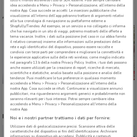
tutto il mondo attraverso l’uso di SDK esterne. Puoi sempre cambiare
idea accedendo a Menu > Privacy > Personalizzazione, all’interno della
nostra App. Cosa succede se accetti: Le inserzioni pubblicitarie che
Altri volantini nelle vicinanze
visualizzerai all'interno dell’app potranno trattare di argomenti relativi
alla tua cronologia di navigazione su piattaforme esterne a
Shopfully/Tiendeo. Ad esempio, se un servizio a noi collegato ci informa
che hai navigato in un sito di viaggi, potremo mostrarti delle offerte a
tema vacanze. Inoltre, i dati sulla posizione (nel caso in cui abbia fornito
il relativo consenso) insieme alle informazioni sulle prestazioni della
rete e agli identificativi del dispositivo, possono essere raccolte e
condivisi con terze parti per comprendere e migliorare la connettività e
le esperienze applicative sulle delle reti wireless, come meglio indicato
nel paragrafo 13.b della nostra Privacy Policy. Inoltre, i tuoi dati possono
anche essere utilizzati per la creazione di report, ricerche di mercato,
scientifiche e statistiche, analisi basate sulla posizione e analisi delle
tendenze. Puoi modificare le tue preferenze in qualsiasi momento
NUOVO
-2 GIORNI
accedendo a Menu > Privacy > Personalizzazione all'interno della
Unieuro
Il Gigante
KiK
nostra App. Cosa succede se rifiuti: Continuerai a visualizzare annunci
pubblicitari, ma riguarderanno argomenti generici e probabilmente non
saranno rilevanti per i tuoi interessi. Potrai sempre cambiare idea
accedendo a Menu > Privacy > Personalizzazione all'interno della
nostra App.
Nuovi prodotti da provare
Noi e i nostri partner trattiamo i dati per fornire:
Utilizzare dati di geolocalizzazione precisi. Scansione attiva delle
caratteristiche del dispositivo ai fini dell’identificazione. Archiviare
informazioni su dispositivo e/o accedervi. Pubblicità e contenuti