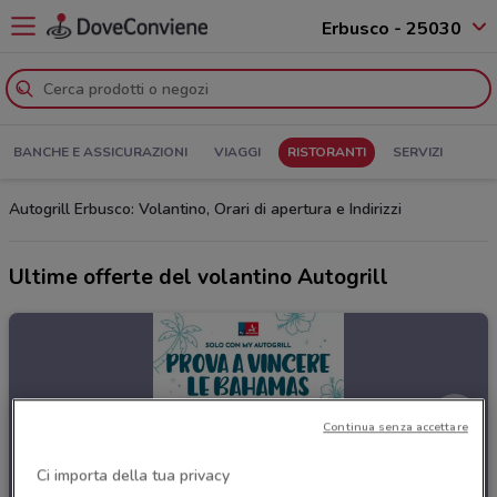
Erbusco - 25030
BANCHE E ASSICURAZIONI
VIAGGI
RISTORANTI
SERVIZI
Autogrill Erbusco: Volantino, Orari di apertura e Indirizzi
Ultime offerte del volantino Autogrill
Continua senza accettare
Ci importa della tua privacy