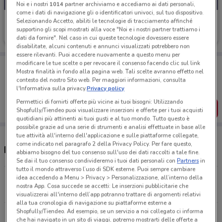
Noi e i nostri
1014
partner archiviamo e accediamo ai dati personali,
come i dati di navigazione gli o identificatori univoci, sul tuo dispositivo.
Autogrill
Selezionando Accetto, abiliti le tecnologie di tracciamento affinché
supportino gli scopi mostrati alla voce "Noi e i nostri partner trattiamo i
Scade il 06/09
619 m
dati da fornire". Nel caso in cui queste tecnologie dovessero essere
disabilitate, alcuni contenuti e annunci visualizzati potrebbero non
essere rilevanti. Puoi accedere nuovamente a questo menu per
modificare le tue scelte o per revocare il consenso facendo clic sul link
Porta DoveConviene sempre con te!
Mostra finalità in fondo alla pagina web. Tali scelte avranno effetto nel
Puoi trovare le migliori offerte dei negozi vicino a te,
contesto del nostro Sito web. Per maggiori informazioni, consulta
salvarle e creare la tua lista del risparmio, comodamente
l'Informativa sulla privacy.
Privacy policy
dal tuo cellulare.
Permettici di fornirti offerte più vicine ai tuoi bisogni: Utilizzando
SCARICA L’APP
Shopfully/Tiendeo puoi visualizzare inserzioni e offerte per i tuoi acquisti
quotidiani più attinenti ai tuoi gusti e al tuo mondo. Tutto questo è
possibile grazie ad una serie di strumenti e analisi effettuate in base alle
tue attività all'interno dell'applicazione e sulle piattaforme collegate,
come indicato nel paragrafo 2 della Privacy Policy. Per fare questo,
Ristoranti Autogrill nelle vicinanze
abbiamo bisogno del tuo consenso sull'uso dei dati raccolti a tale fine.
Se dai il tuo consenso condivideremo i tuoi dati personali con
Partners
in
tutto il mondo attraverso l’uso di SDK esterne. Puoi sempre cambiare
idea accedendo a Menu > Privacy > Personalizzazione, all’interno della
A4 Torino - Trieste, Km. 197,5 Erbusco
nostra App. Cosa succede se accetti: Le inserzioni pubblicitarie che
619 m
CHIUSO
visualizzerai all'interno dell’app potranno trattare di argomenti relativi
alla tua cronologia di navigazione su piattaforme esterne a
Shopfully/Tiendeo. Ad esempio, se un servizio a noi collegato ci informa
A4 Torino - Trieste Km. 197,5 Erbusco
che hai navigato in un sito di viaggi, potremo mostrarti delle offerte a