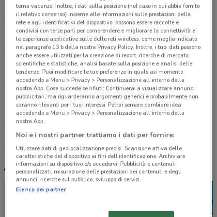
660 m
CHIUSO
tema vacanze. Inoltre, i dati sulla posizione (nel caso in cui abbia fornito
il relativo consenso) insieme alle informazioni sulle prestazioni della
rete e agli identificativi del dispositivo, possono essere raccolte e
A4 Milano- Brescia Erbusco
condivisi con terze parti per comprendere e migliorare la connettività e
le esperienze applicative sulle delle reti wireless, come meglio indicato
671 m
nel paragrafo 13.b della nostra Privacy Policy. Inoltre, i tuoi dati possono
anche essere utilizzati per la creazione di report, ricerche di mercato,
Km 213,7, A4 Torino - Trieste Roncadelle
scientifiche e statistiche, analisi basate sulla posizione e analisi delle
tendenze. Puoi modificare le tue preferenze in qualsiasi momento
15.5 km
CHIUSO
accedendo a Menu > Privacy > Personalizzazione all'interno della
nostra App. Cosa succede se rifiuti: Continuerai a visualizzare annunci
pubblicitari, ma riguarderanno argomenti generici e probabilmente non
A4 Torino - Trieste Roncadelle
saranno rilevanti per i tuoi interessi. Potrai sempre cambiare idea
15.7 km
APERTO
accedendo a Menu > Privacy > Personalizzazione all'interno della
nostra App.
Tutti i negozi Autogrill
Noi e i nostri partner trattiamo i dati per fornire:
Utilizzare dati di geolocalizzazione precisi. Scansione attiva delle
caratteristiche del dispositivo ai fini dell’identificazione. Archiviare
informazioni su dispositivo e/o accedervi. Pubblicità e contenuti
Altri volantini nelle vicinanze
personalizzati, misurazione delle prestazioni dei contenuti e degli
annunci, ricerche sul pubblico, sviluppo di servizi.
Elenco dei partner