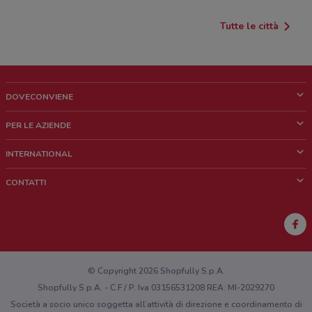
Tutte le città
DOVECONVIENE
Cos'è DoveConviene
PER LE AZIENDE
Chi siamo
Cosa facciamo
INTERNATIONAL
News e media
Richieste commerciali e marketing
Brazil
CONTATTI
Lavora con noi
Mexico
Segnalazione punto vendita
France
Segnalazione Volantino
Australia
Hai un malfunzionamento sul web o sull'app?
New Zealand
© Copyright 2026 Shopfully S.p.A.
Shopfully S.p.A. - C.F / P. Iva 03156531208 REA: MI-2029270
Società a socio unico soggetta all’attività di direzione e coordinamento di