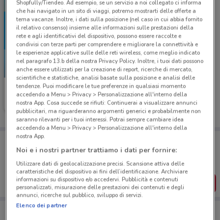
Shopfully/Tiendeo. Ad esempio, se un servizio a noi collegato ci informa
che hai navigato in un sito di viaggi, potremo mostrarti delle offerte a
tema vacanze. Inoltre, i dati sulla posizione (nel caso in cui abbia fornito
il relativo consenso) insieme alle informazioni sulle prestazioni della
rete e agli identificativi del dispositivo, possono essere raccolte e
condivisi con terze parti per comprendere e migliorare la connettività e
le esperienze applicative sulle delle reti wireless, come meglio indicato
nel paragrafo 13.b della nostra Privacy Policy. Inoltre, i tuoi dati possono
-4 GIORNI
anche essere utilizzati per la creazione di report, ricerche di mercato,
scientifiche e statistiche, analisi basate sulla posizione e analisi delle
tendenze. Puoi modificare le tue preferenze in qualsiasi momento
McDonald's
accedendo a Menu > Privacy > Personalizzazione all'interno della
nostra App. Cosa succede se rifiuti: Continuerai a visualizzare annunci
Scade giovedì
3 km
pubblicitari, ma riguarderanno argomenti generici e probabilmente non
saranno rilevanti per i tuoi interessi. Potrai sempre cambiare idea
accedendo a Menu > Privacy > Personalizzazione all'interno della
nostra App.
Porta DoveConviene sempre con te!
Puoi trovare le migliori offerte dei negozi vicino a te,
Noi e i nostri partner trattiamo i dati per fornire:
salvarle e creare la tua lista del risparmio, comodamente
Utilizzare dati di geolocalizzazione precisi. Scansione attiva delle
dal tuo cellulare.
caratteristiche del dispositivo ai fini dell’identificazione. Archiviare
informazioni su dispositivo e/o accedervi. Pubblicità e contenuti
SCARICA L’APP
personalizzati, misurazione delle prestazioni dei contenuti e degli
annunci, ricerche sul pubblico, sviluppo di servizi.
Elenco dei partner