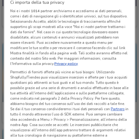
Ci importa della tua privacy
Noi e i nostri
1014
partner archiviamo e accediamo ai dati personali,
McDonald's
come i dati di navigazione gli o identificatori univoci, sul tuo dispositivo.
Selezionando Accetto, abiliti le tecnologie di tracciamento affinché
Scade oggi
3 km
supportino gli scopi mostrati alla voce "Noi e i nostri partner trattiamo i
dati da fornire". Nel caso in cui queste tecnologie dovessero essere
disabilitate, alcuni contenuti e annunci visualizzati potrebbero non
essere rilevanti. Puoi accedere nuovamente a questo menu per
modificare le tue scelte o per revocare il consenso facendo clic sul link
Mostra finalità in fondo alla pagina web. Tali scelte avranno effetto nel
contesto del nostro Sito web. Per maggiori informazioni, consulta
l'Informativa sulla privacy.
Privacy policy
Permettici di fornirti offerte più vicine ai tuoi bisogni: Utilizzando
Shopfully/Tiendeo puoi visualizzare inserzioni e offerte per i tuoi acquisti
quotidiani più attinenti ai tuoi gusti e al tuo mondo. Tutto questo è
possibile grazie ad una serie di strumenti e analisi effettuate in base alle
tue attività all'interno dell'applicazione e sulle piattaforme collegate,
SCADE OGGI
SCADE OGGI
come indicato nel paragrafo 2 della Privacy Policy. Per fare questo,
abbiamo bisogno del tuo consenso sull'uso dei dati raccolti a tale fine.
McDonald's
McDonald's
Se dai il tuo consenso condivideremo i tuoi dati personali con
Partners
in
tutto il mondo attraverso l’uso di SDK esterne. Puoi sempre cambiare
Scade oggi
3 km
Scade oggi
3 km
idea accedendo a Menu > Privacy > Personalizzazione, all’interno della
nostra App. Cosa succede se accetti: Le inserzioni pubblicitarie che
visualizzerai all'interno dell’app potranno trattare di argomenti relativi
alla tua cronologia di navigazione su piattaforme esterne a