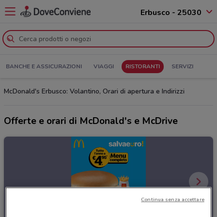
Erbusco - 25030
BANCHE E ASSICURAZIONI
VIAGGI
RISTORANTI
SERVIZI
McDonald's Erbusco: Volantino, Orari di apertura e Indirizzi
Offerte e orari di McDonald's e McDrive
Continua senza accettare