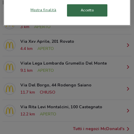
McDrive, orari e ristoranti McDonald's
Mostra finalità
Accetto
Via Rovato, 44 Erbusco
3 km
APERTO
Via Xxv Aprile, 201 Rovato
4.4 km
APERTO
Viale Lega Lombarda Grumello Del Monte
9.1 km
APERTO
Via Del Borgo, 44 Rodengo Saiano
11.7 km
CHIUSO
Via Rita Levi Montalcini, 100 Castegnato
12.2 km
APERTO
Tutti i negozi McDonald's