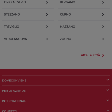
ORIO AL SERIO
BERGAMO
STEZZANO
CURNO
TREVIGLIO
MAZZANO
VEROLANUOVA
ZOGNO
Tutte le città
DOVECONVIENE
Cos'è DoveConviene
PER LE AZIENDE
Chi siamo
Cosa facciamo
INTERNATIONAL
News e media
Richieste commerciali e marketing
Brazil
CONTATTI