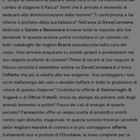
cambio di stagione ti fiacca? Senti che è arrivato il momento di
dedicarti alla disintossicazione dalle tossine? Ti senti pronta a far
rifiorire il profumo della tua bellezza? Nell’area di
DoveConviene
dedicata a
Salute e Benessere
troverai tutte le risposte alle tue
domande. In questa sezione potrai consultare in un comodo clic
tutti i
cataloghi
dei migliori
Brand
specializzata nella cura del
corpo. Vuoi arrivare preparata su
sconti
,
prezzi
e
promozioni
nel
tuo negozio preferito di cosmesi? Prima di recarti al tuo negozio di
fiducia consulta il
volantino online
su
DoveConviene.it
e trova
l’offerta
che più si adatta alle tue esigenze. Vuoi proteggere i tuoi
occhi dall’energia del sole o desideri tuffarti in tutte le gradazioni di
colore di questa stagione? Controlla le offerte di
Salmoiraghi &
Viganò
o di
Ottica VistaSì
. Ansia da allergie da polvere, peli degli
animali domestici o pollini? Paura dei cali di energie di questo
periodo?
Farmacrimi
offre un ampia scelta di prodotti e sconti
contro ogni disturbo stagionale. In questa sezione troverai i prodotti
delle
migliori marche
di cosmesi e le più vantaggiose
offerte
:
trattamenti viso e profumi di
l’Occitane
, le linee complete per la