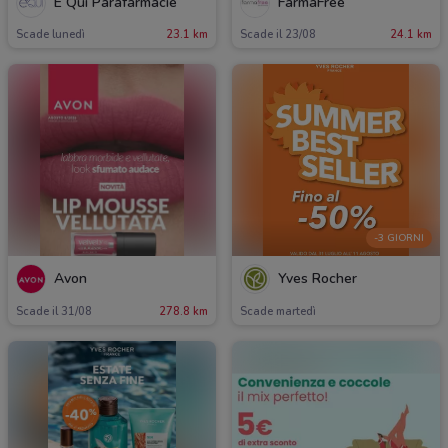
É Qui Parafarmacie
FarmaFree
Scade lunedì
23.1 km
Scade il 23/08
24.1 km
-3 GIORNI
Avon
Yves Rocher
Scade il 31/08
278.8 km
Scade martedì