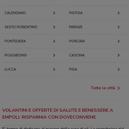
CALENZANO
PISTOIA
SESTO FIORENTINO
FIRENZE
PONTEDERA
PORCARI
POGGIBONSI
CASCINA
LUCCA
PISA
Tutte le città
VOLANTINI E OFFERTE DI SALUTE E BENESSERE A
EMPOLI: RISPARMIA CON DOVECONVIENE
E’ tempo di dedicarsi al piacere della cura di sé. La stanchezza dal