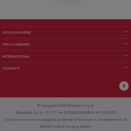
DOVECONVIENE
Cos'è DoveConviene
PER LE AZIENDE
Chi siamo
Cosa facciamo
INTERNATIONAL
News e media
Richieste commerciali e marketing
Brazil
CONTATTI
Lavora con noi
Mexico
Segnalazione punto vendita
France
Segnalazione Volantino
Australia
Hai un malfunzionamento sul web o sull'app?
New Zealand
© Copyright 2026 Shopfully S.p.A.
Shopfully S.p.A. - C.F / P. Iva 03156531208 REA: MI-2029270
Società a socio unico soggetta all’attività di direzione e coordinamento di
MEDIA Central Holding GmbH