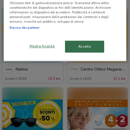
Utilizzare dati di geolocalizzazione precisi. Scansione attiva delle
caratteristiche del dispositivo ai fini dell’identificazione. Archiviare
informazioni su dispositivo e/o accedervi. Pubblicità e contenuti
personalizzati, misurazione delle prestazioni dei contenuti e degli
annunci, ricerche sul pubblico, sviluppo di servizi.
Elenco dei partner
Mostra finalità
Accetto
Naïma
Centro Ottico Megavision
Scade il 30/08
19.3 km
Scade il 10/02
21.1 km