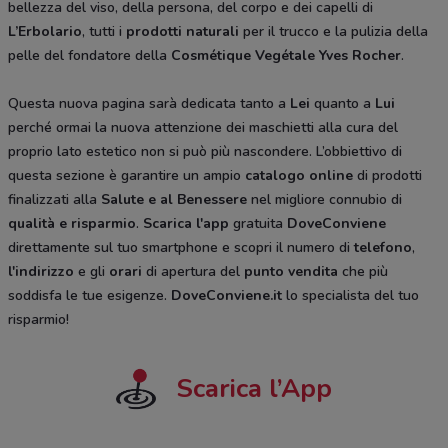
bellezza del viso, della persona, del corpo e dei capelli di
L’Erbolario
, tutti i
prodotti naturali
per il trucco e la pulizia della
pelle del fondatore della
Cosmétique Vegétale
Yves Rocher
.
Questa nuova pagina sarà dedicata tanto a
Lei
quanto a
Lui
perché ormai la nuova attenzione dei maschietti alla cura del
proprio lato estetico non si può più nascondere. L’obbiettivo di
questa sezione è garantire un ampio
catalogo online
di prodotti
finalizzati alla
Salute e al Benessere
nel migliore connubio di
qualità e risparmio
.
Scarica l'app
gratuita
DoveConviene
direttamente sul tuo smartphone e scopri il numero di
telefono
,
l'indirizzo
e gli
orari
di apertura del
punto vendita
che più
soddisfa le tue esigenze.
DoveConviene.it
lo specialista del tuo
risparmio!
Scarica l’App