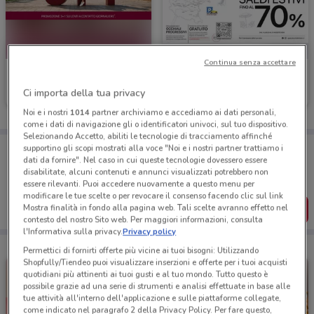
Continua senza accettare
VisionOttica
Spaccio Occhiali Vision
Ci importa della tua privacy
Scade il 31/08
601 m
Scade il 31/08
1.3 km
Noi e i nostri
1014
partner archiviamo e accediamo ai dati personali,
come i dati di navigazione gli o identificatori univoci, sul tuo dispositivo.
Selezionando Accetto, abiliti le tecnologie di tracciamento affinché
Porta DoveConviene sempre con te!
supportino gli scopi mostrati alla voce "Noi e i nostri partner trattiamo i
dati da fornire". Nel caso in cui queste tecnologie dovessero essere
Puoi trovare le migliori offerte dei negozi vicino a te,
salvarle e creare la tua lista del risparmio, comodamente
disabilitate, alcuni contenuti e annunci visualizzati potrebbero non
dal tuo cellulare.
essere rilevanti. Puoi accedere nuovamente a questo menu per
modificare le tue scelte o per revocare il consenso facendo clic sul link
SCARICA L’APP
Mostra finalità in fondo alla pagina web. Tali scelte avranno effetto nel
contesto del nostro Sito web. Per maggiori informazioni, consulta
l'Informativa sulla privacy.
Privacy policy
Permettici di fornirti offerte più vicine ai tuoi bisogni: Utilizzando
Shopfully/Tiendeo puoi visualizzare inserzioni e offerte per i tuoi acquisti
quotidiani più attinenti ai tuoi gusti e al tuo mondo. Tutto questo è
possibile grazie ad una serie di strumenti e analisi effettuate in base alle
tue attività all'interno dell'applicazione e sulle piattaforme collegate,
come indicato nel paragrafo 2 della Privacy Policy. Per fare questo,