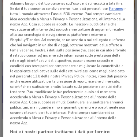
abbiamo bisogno del tuo consenso sull'uso dei dati raccolti a tale fine.
Se dai il tuo consenso condivideremo i tuoi dati personali con
Partners
in
tutto il mondo attraverso l’uso di SDK esterne. Puoi sempre cambiare
idea accedendo a Menu > Privacy > Personalizzazione, all’interno della
nostra App. Cosa succede se accetti: Le inserzioni pubblicitarie che
visualizzerai all'interno dell’app potranno trattare di argomenti relativi
alla tua cronologia di navigazione su piattaforme esterne a
Shopfully/Tiendeo. Ad esempio, se un servizio a noi collegato ci informa
YourGoodSkin
GrandVision
che hai navigato in un sito di viaggi, potremo mostrarti delle offerte a
tema vacanze. Inoltre, i dati sulla posizione (nel caso in cui abbia fornito
Scade il 18/08
12.3 km
Scade il 31/12
12.8 km
il relativo consenso) insieme alle informazioni sulle prestazioni della
rete e agli identificativi del dispositivo, possono essere raccolte e
condivisi con terze parti per comprendere e migliorare la connettività e
le esperienze applicative sulle delle reti wireless, come meglio indicato
nel paragrafo 13.b della nostra Privacy Policy. Inoltre, i tuoi dati possono
anche essere utilizzati per la creazione di report, ricerche di mercato,
scientifiche e statistiche, analisi basate sulla posizione e analisi delle
tendenze. Puoi modificare le tue preferenze in qualsiasi momento
accedendo a Menu > Privacy > Personalizzazione all'interno della
nostra App. Cosa succede se rifiuti: Continuerai a visualizzare annunci
pubblicitari, ma riguarderanno argomenti generici e probabilmente non
saranno rilevanti per i tuoi interessi. Potrai sempre cambiare idea
accedendo a Menu > Privacy > Personalizzazione all'interno della
nostra App.
Ottica Claro
BENU Farmacia
Noi e i nostri partner trattiamo i dati per fornire:
Scade il 01/09
14.5 km
Scade il 08/09
15.6 km