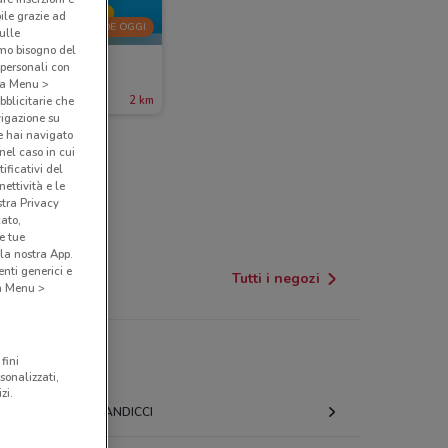
bile grazie ad
SCADE OGGI
sulle
amo bisogno del
McDonald's
 personali con
o a Menu >
cade oggi
2 km
bblicitarie che
vigazione su
e hai navigato
(nel caso in cui
ificativi del
ettività e le
stra Privacy
cato,
e tue
la nostra App.
nti generici e
Tutti i negozi
 a Menu >
fini
sonalizzati,
zi.
SCANDICCI