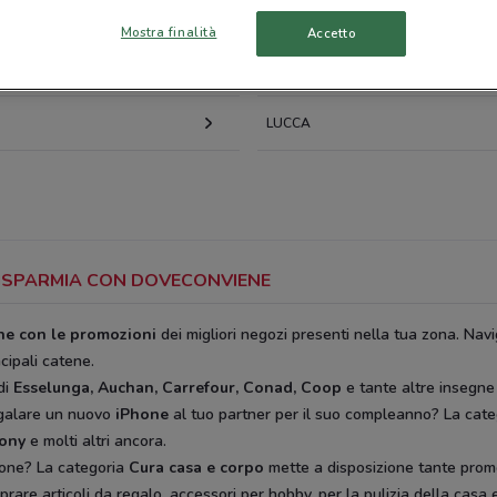
TINI-TERME
CALENZANO
Mostra finalità
Accetto
PONTEDERA
LUCCA
 RISPARMIA CON DOVECONVIENE
ine con le promozioni
dei migliori negozi presenti nella tua zona. Navi
ncipali catene.
di
Esselunga, Auchan, Carrefour, Conad, Coop
e tante altre insegne
egalare un nuovo
iPhone
al tuo partner per il suo compleanno? La cat
rony
e molti altri ancora.
ione? La categoria
Cura casa e corpo
mette a disposizione tante prom
rare articoli da regalo, accessori per hobby, per la pulizia della casa e 