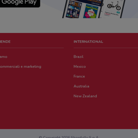
ZIENDE
INTERNATIONAL
iamo
Brazil
commerciali e marketing
Mexico
France
Australia
New Zealand
© Copyright 2026 Shopfully S.p.A.