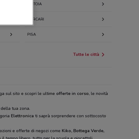
PISTOIA
PORCARI
PISA
Tutte le città
ga sul sito e scopri le ultime
offerte in corso
, le novità
 della tua zona.
egoria
Elettronica
ti saprà sorprendere con sottocosto
ozioni e offerte di negozi come
Kiko, Bottega Verde,
il tempo libero, tutto per la scuola e giocattoli.