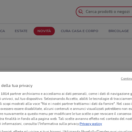
ICA
ESTATE
NOVITÀ
CURA CASA E CORPO
BRICOLAGE
Contin
 della tua privacy
i
1014
partner archiviamo e accediamo ai dati personali, come i dati di navigazione g
ri univoci, sul tuo dispositivo. Selezionando Accetto, abiliti le tecnologie di tracciame
li scopi mostrati alla voce "Noi e i nostri partner trattiamo i dati da fornire". Nel caso 
ovessero essere disabilitate, alcuni contenuti e annunci visualizzati potrebbero non ess
re nuovamente a questo menu per modificare le tue scelte o per revocare il consenso
tra finalità in fondo alla pagina web. Tali scelte avranno effetto nel contesto del nost
 informazioni, consulta l'Informativa sulla privacy.
Privacy policy
i fornirti offerte più vicine ai tuoi bisogni: Utilizzando Shopfully/Tiendeo puoi visualizz