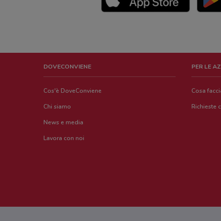
DOVECONVIENE
PER LE A
Cos'è DoveConviene
Cosa facc
Chi siamo
Richieste 
News e media
Lavora con noi