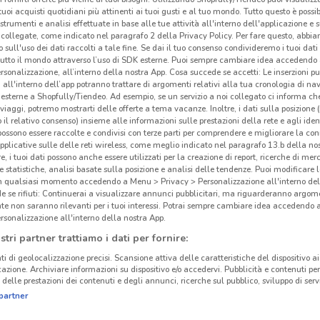
i tuoi acquisti quotidiani più attinenti ai tuoi gusti e al tuo mondo. Tutto questo è possi
SCADE OGGI
SCADE OGGI
 strumenti e analisi effettuate in base alle tue attività all'interno dell'applicazione e 
collegate, come indicato nel paragrafo 2 della Privacy Policy. Per fare questo, abbi
McDonald's
McDonald's
 sull'uso dei dati raccolti a tale fine. Se dai il tuo consenso condivideremo i tuoi dati
tutto il mondo attraverso l’uso di SDK esterne. Puoi sempre cambiare idea accedend
 m
Scade oggi
2 km
Scade oggi
2 km
S
rsonalizzazione, all’interno della nostra App. Cosa succede se accetti: Le inserzioni pu
i all'interno dell’app potranno trattare di argomenti relativi alla tua cronologia di na
esterne a Shopfully/Tiendeo. Ad esempio, se un servizio a noi collegato ci informa ch
i viaggi, potremo mostrarti delle offerte a tema vacanze. Inoltre, i dati sulla posizione 
o il relativo consenso) insieme alle informazioni sulle prestazioni della rete e agli ident
 possono essere raccolte e condivisi con terze parti per comprendere e migliorare la conn
pplicative sulle delle reti wireless, come meglio indicato nel paragrafo 13.b della no
re, i tuoi dati possono anche essere utilizzati per la creazione di report, ricerche di mer
 e statistiche, analisi basate sulla posizione e analisi delle tendenze. Puoi modificare l
in qualsiasi momento accedendo a Menu > Privacy > Personalizzazione all'interno del
 se rifiuti: Continuerai a visualizzare annunci pubblicitari, ma riguarderanno argome
te non saranno rilevanti per i tuoi interessi. Potrai sempre cambiare idea accedendo
rsonalizzazione all'interno della nostra App.
stri partner trattiamo i dati per fornire:
ti di geolocalizzazione precisi. Scansione attiva delle caratteristiche del dispositivo ai 
icazione. Archiviare informazioni su dispositivo e/o accedervi. Pubblicità e contenuti per
delle prestazioni dei contenuti e degli annunci, ricerche sul pubblico, sviluppo di servi
IO
CAMPI BISENZIO
partner