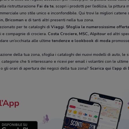
ella ristrutturazione
Fai da te
, scopri i prodotti per l’edilizia, la pitt
mmerciale uno stile unico e inconfondibile. Qui trovi le migliori catene 
in, Bricoman
e di tanti altri presenti nella tua zona.
ezionato per te cataloghi di
Viaggi
.
Sfoglia le numerosissime offerte
ici e compagnie di crociera.
Costa Crociere, MSC, Alpitour
ed altri spec
 dare un’occhiata alle ultime
tendenze e lookbook di moda
promoss
zione della tua zona, sfoglia i cataloghi dei nuovi modelli di auto, le 
categorie che ti interessano e ricevi per email i volantini con le ultim
, o gli orari di apertura dei negozi della tua zona?
Scarica qui l’app d
l’App