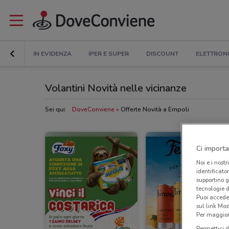
IN EVIDENZA
IPER E SUPER
DISCOUNT
ELETTRON
Volantini Novità nelle vicinanze
Sei qui:
DoveConviene
Offerte Novità a Empoli
Ci importa
Noi e i nostr
identificato
supportino g
tecnologie d
Puoi accede
sul link Mos
Per maggiori
Permettici d