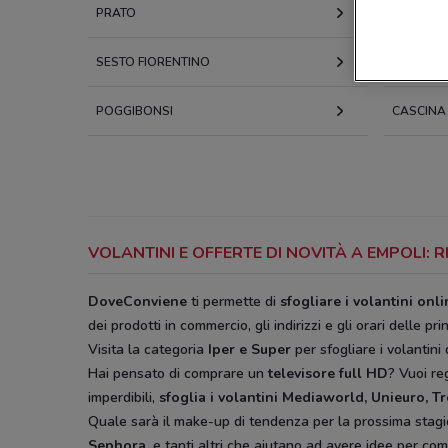
PRATO
MONTECA
SESTO FIORENTINO
FIRENZE
POGGIBONSI
CASCINA
VOLANTINI E OFFERTE DI NOVITÀ A EMPOLI:
DoveConviene
ti permette di
sfogliare i volantini onl
dei prodotti in commercio, gli indirizzi e gli orari delle pri
Visita la categoria
Iper e Super
per sfogliare i volantini 
Hai pensato di comprare un
televisore full HD
? Vuoi r
imperdibili,
sfoglia i volantini
Mediaworld, Unieuro, T
Quale sarà il make-up di tendenza per la prossima stag
Sephora,
e tanti altri che aiutano ad avere idee
per comp