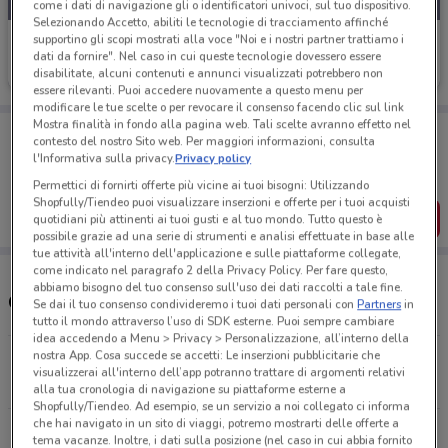
come i dati di navigazione gli o identificatori univoci, sul tuo dispositivo.
Selezionando Accetto, abiliti le tecnologie di tracciamento affinché
supportino gli scopi mostrati alla voce "Noi e i nostri partner trattiamo i
Eurospin
dati da fornire". Nel caso in cui queste tecnologie dovessero essere
Scade oggi
4.3 km
disabilitate, alcuni contenuti e annunci visualizzati potrebbero non
essere rilevanti. Puoi accedere nuovamente a questo menu per
modificare le tue scelte o per revocare il consenso facendo clic sul link
Mostra finalità in fondo alla pagina web. Tali scelte avranno effetto nel
Porta DoveConviene sempre con te!
contesto del nostro Sito web. Per maggiori informazioni, consulta
Puoi trovare le migliori offerte dei negozi vicino a te,
l'Informativa sulla privacy.
Privacy policy
salvarle e creare la tua lista del risparmio, comodamente
dal tuo cellulare.
Permettici di fornirti offerte più vicine ai tuoi bisogni: Utilizzando
Shopfully/Tiendeo puoi visualizzare inserzioni e offerte per i tuoi acquisti
SCARICA L’APP
quotidiani più attinenti ai tuoi gusti e al tuo mondo. Tutto questo è
possibile grazie ad una serie di strumenti e analisi effettuate in base alle
tue attività all'interno dell'applicazione e sulle piattaforme collegate,
come indicato nel paragrafo 2 della Privacy Policy. Per fare questo,
abbiamo bisogno del tuo consenso sull'uso dei dati raccolti a tale fine.
Orari e Negozi Eurospin
Se dai il tuo consenso condivideremo i tuoi dati personali con
Partners
in
tutto il mondo attraverso l’uso di SDK esterne. Puoi sempre cambiare
idea accedendo a Menu > Privacy > Personalizzazione, all’interno della
nostra App. Cosa succede se accetti: Le inserzioni pubblicitarie che
Via Andersen, 8/10/12 Roma
visualizzerai all'interno dell’app potranno trattare di argomenti relativi
4.3 km
APERTO
alla tua cronologia di navigazione su piattaforme esterne a
Shopfully/Tiendeo. Ad esempio, se un servizio a noi collegato ci informa
che hai navigato in un sito di viaggi, potremo mostrarti delle offerte a
Via Della Cava Aurelia, 175/A/B/C Roma
tema vacanze. Inoltre, i dati sulla posizione (nel caso in cui abbia fornito