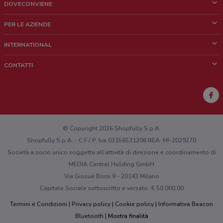
DOVECONVIENE
Cos'è DoveConviene
PER LE AZIENDE
Chi siamo
Cosa facciamo
INTERNATIONAL
News e media
Richieste commerciali e marketing
Brazil
CONTATTI
Lavora con noi
Mexico
Segnalazione punto vendita
France
Segnalazione Volantino
Australia
Hai un malfunzionamento sul web o sull'app?
New Zealand
© Copyright 2026 Shopfully S.p.A.
Shopfully S.p.A. - C.F / P. Iva 03156531208 REA: MI-2029270
Società a socio unico soggetta all’attività di direzione e coordinamento di
MEDIA Central Holding GmbH
Via Giosuè Borsi 9 - 20143 Milano
Capitale Sociale sottoscritto e versato: € 50.000,00
Termini e Condizioni
Privacy policy
Cookie policy
Informativa Beacon
Bluetooth
Mostra finalità