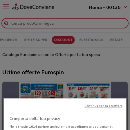
Roma - 00135
 EVIDENZA
IPER E SUPER
DISCOUNT
ELETTRONICA
ESTATE
Catalogo Eurospin: scopri le Offerte per la tua spesa
Ultime offerte Eurospin
Continua senza accettare
Ci importa della tua privacy
Noi e i nostri
1014
partner archiviamo e accediamo ai dati personali,