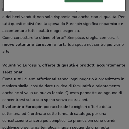
sulla spesa.
In aggiunta, va certamente ricordata la qualità delle materie prime
e dei beni venduti; non solo risparmio ma anche cibo di qualità. Per
tutti questi motivi fare la spesa da Eurospin significa risparmiare e
accontentare tutti i palati e ogni esigenza.
Come consultare le ultime offerte? Semplice, sfoglia con cura il
nuovo volantino Eurospin
e fai la tua spesa nel centro più vicino
a te.
Volantino Eurospin, offerte di qualità e prodotti accuratamente
selezionati
Come tutti i clienti affezionati sanno, ogni negozio è organizzato in
maniera simile, così da dare un’idea di familiarità e orientamento
anche se si va in un nuovo locale. Questo permette ad ognuno di
concentrarsi sulla sua spesa senza distrazioni.
Il
volantino Eurospin
poi racchiude le migliori offerte della
settimana ed è ordinato sotto forma di catalogo, per una
consultazione ancora più semplice. Le promozioni sono quindi
suddivise o per area tematica, magari seguendo una festa