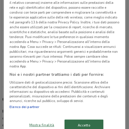
4.3 km
APERTO
il relativo consenso) insieme alle informazioni sulle prestazioni della
rete e agli identificativi del dispositivo, possono essere raccolte e
condivisi con terze parti per comprendere e migliorare la connettività e
Via Dei Carpegna, 15/23 Roma
le esperienze applicative sulle delle reti wireless, come meglio indicato
nel paragrafo 13.b della nostra Privacy Policy. Inoltre, i tuoi dati possono
4.5 km
APERTO
anche essere utilizzati per la creazione di report, ricerche di mercato,
scientifiche e statistiche, analisi basate sulla posizione e analisi delle
tendenze. Puoi modificare le tue preferenze in qualsiasi momento
Via di Santa Maria Goretti, 22 Roma
accedendo a Menu > Privacy > Personalizzazione all'interno della
5.5 km
APERTO
nostra App. Cosa succede se rifiuti: Continuerai a visualizzare annunci
pubblicitari, ma riguarderanno argomenti generici e probabilmente non
saranno rilevanti per i tuoi interessi. Potrai sempre cambiare idea
Via Maldacea, 58 Roma
accedendo a Menu > Privacy > Personalizzazione all'interno della
5.9 km
APERTO
nostra App.
Noi e i nostri partner trattiamo i dati per fornire:
Tutti i negozi Eurospin
Utilizzare dati di geolocalizzazione precisi. Scansione attiva delle
caratteristiche del dispositivo ai fini dell’identificazione. Archiviare
informazioni su dispositivo e/o accedervi. Pubblicità e contenuti
personalizzati, misurazione delle prestazioni dei contenuti e degli
Gli sconti del nuovo volantino Eurospin
annunci, ricerche sul pubblico, sviluppo di servizi.
Elenco dei partner
Eurospin
è una catena di discount della grande distribuzione
organizzata. Presente in tutto il Paese, è da sempre riconosciuto
come uno dei migliori supermercati in termine di risparmio reale
Mostra finalità
Accetto