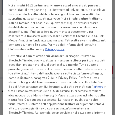
Noi e i nostri
1012
partner archiviamo e accediamo ai dati personali,
come i dati di navigazione gli o identificatori univoci, sul tuo dispositivo.
-3 GIORNI
Selezionando Accetto, abiliti le tecnologie di tracciamento affinché
supportino gli scopi mostrati alla voce "Noi e i nostri partner trattiamo i
Unieuro
dati da fornire". Nel caso in cui queste tecnologie dovessero essere
disabilitate, alcuni contenuti e annunci visualizzati potrebbero non
Scade domenica
2.9 km
essere rilevanti. Puoi accedere nuovamente a questo menu per
modificare le tue scelte o per revocare il consenso facendo clic sul link
Mostra finalità in fondo alla pagina web. Tali scelte avranno effetto nel
contesto del nostro Sito web. Per maggiori informazioni, consulta
Porta DoveConviene sempre con te!
l'Informativa sulla privacy.
Privacy policy
Puoi trovare le migliori offerte dei negozi vicino a te,
Permettici di fornirti offerte più vicine ai tuoi bisogni: Utilizzando
salvarle e creare la tua lista del risparmio, comodamente
dal tuo cellulare.
Shopfully/Tiendeo puoi visualizzare inserzioni e offerte per i tuoi acquisti
quotidiani più attinenti ai tuoi gusti e al tuo mondo. Tutto questo è
possibile grazie ad una serie di strumenti e analisi effettuate in base alle
SCARICA L’APP
tue attività all'interno dell'applicazione e sulle piattaforme collegate,
come indicato nel paragrafo 2 della Privacy Policy. Per fare questo,
abbiamo bisogno del tuo consenso sull'uso dei dati raccolti a tale fine.
Se dai il tuo consenso condivideremo i tuoi dati personali con
Partners
in
Orari e Indirizzi Unieuro
tutto il mondo attraverso l’uso di SDK esterne. Puoi sempre cambiare
idea accedendo a Menu > Privacy > Personalizzazione, all’interno della
nostra App. Cosa succede se accetti: Le inserzioni pubblicitarie che
visualizzerai all'interno dell’app potranno trattare di argomenti relativi
Via Sesto, 47c Cremona
alla tua cronologia di navigazione su piattaforme esterne a
2.9 km
CHIUSO
Shopfully/Tiendeo. Ad esempio, se un servizio a noi collegato ci informa