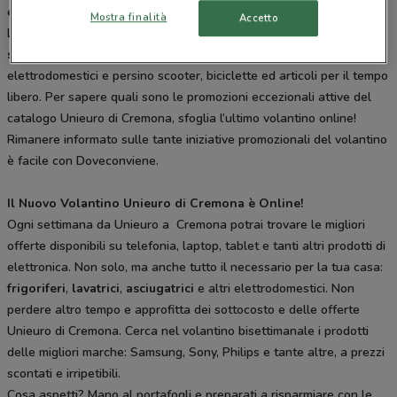
elettrodomestici.
Mostra finalità
Accetto
L’Unieuro di Cremona, propone ogni mese decine di offerte su
smartphone
,
computer
, TV, playstation, piccoli e grandi
elettrodomestici e persino scooter, biciclette ed articoli per il tempo
libero. Per sapere quali sono le promozioni eccezionali attive del
catalogo Unieuro di Cremona, sfoglia l’ultimo volantino online!
Rimanere informato sulle tante iniziative promozionali del volantino
è facile con Doveconviene.
Il Nuovo Volantino Unieuro di Cremona è Online!
Ogni settimana da Unieuro a Cremona potrai trovare le migliori
offerte disponibili su telefonia, laptop, tablet e tanti altri prodotti di
elettronica. Non solo, ma anche tutto il necessario per la tua casa:
frigoriferi
,
lavatrici
,
asciugatrici
e altri elettrodomestici. Non
perdere altro tempo e approfitta dei sottocosto e delle offerte
Unieuro di Cremona. Cerca nel volantino bisettimanale i prodotti
delle migliori marche: Samsung, Sony, Philips e tante altre, a prezzi
scontati e irripetibili.
Cosa aspetti? Mano al portafogli e preparati a risparmiare con le