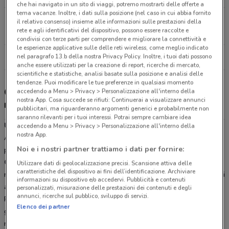
che hai navigato in un sito di viaggi, potremo mostrarti delle offerte a
tema vacanze. Inoltre, i dati sulla posizione (nel caso in cui abbia fornito
Via E. Berlinguer Cremona
il relativo consenso) insieme alle informazioni sulle prestazioni della
rete e agli identificativi del dispositivo, possono essere raccolte e
6.3 km
CHIUSO
condivisi con terze parti per comprendere e migliorare la connettività e
le esperienze applicative sulle delle reti wireless, come meglio indicato
nel paragrafo 13.b della nostra Privacy Policy. Inoltre, i tuoi dati possono
Tutti i negozi Unieuro
anche essere utilizzati per la creazione di report, ricerche di mercato,
scientifiche e statistiche, analisi basate sulla posizione e analisi delle
tendenze. Puoi modificare le tue preferenze in qualsiasi momento
Gli sconti del nuovo volantino Unieuro e i
accedendo a Menu > Privacy > Personalizzazione all'interno della
nostra App. Cosa succede se rifiuti: Continuerai a visualizzare annunci
negozi
pubblicitari, ma riguarderanno argomenti generici e probabilmente non
saranno rilevanti per i tuoi interessi. Potrai sempre cambiare idea
Unieuro Cremona
accedendo a Menu > Privacy > Personalizzazione all'interno della
nostra App.
Aperto dal Lunedì al Sabato con orario continuato, Unieuro è
Noi e i nostri partner trattiamo i dati per fornire:
presente a Cremona in
Via Castelleone 108
presso il
Centro
Commerciale Cremona Po
nella parte nord della città. Prima di
Utilizzare dati di geolocalizzazione precisi. Scansione attiva delle
caratteristiche del dispositivo ai fini dell’identificazione. Archiviare
recarti in negozio sfoglia il volantino online Unieuro e pianifica i tuoi
informazioni su dispositivo e/o accedervi. Pubblicità e contenuti
acquisti.
Potrai raggiungere lo store
percorrendo la Strada
personalizzati, misurazione delle prestazioni dei contenuti e degli
annunci, ricerche sul pubblico, sviluppo di servizi.
Provinciale 234 o la SP 10 ed usufruire di un ampio parcheggio
Elenco dei partner
gratuito. Se decidi di andare con i mezzi pubblici ricordati di
richiedere il servizio di consegna al piano per i grandi