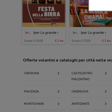
Iper La grande i
Iper La grande i
Scade il 16/08
6.1 km
Scade il 27/09
6.1 km
Offerte volantini e cataloghi per città nelle vi
CREMONA
CASTELVETRO
PIACENTINO
PIACENZA
ORZINUOVI
MONTICHIARI
ANTEGNATE