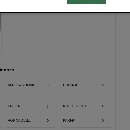
cinanze
VEROLANUOVA
FIDENZA
CREMA
ROTTOFRENO
RONCADELLE
PARMA