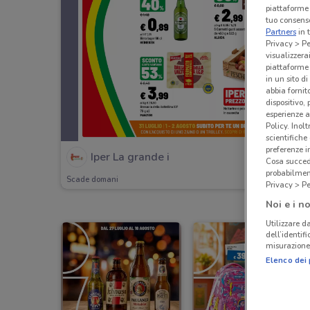
piattaforme 
tuo consenso
Partners
in 
Privacy > Pe
visualizzera
piattaforme 
in un sito d
abbia fornit
dispositivo,
esperienze a
Policy. Inolt
scientifiche
preferenze 
Iper La grande i
Cosa succede
probabilmen
Scade domani
Privacy > Pe
Noi e i no
Utilizzare da
dell’identif
misurazione 
Elenco dei 