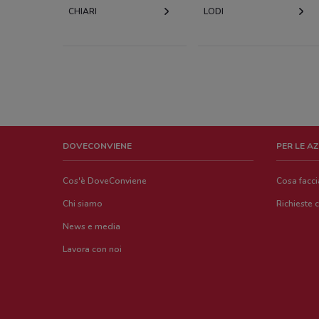
CHIARI
LODI
DOVECONVIENE
PER LE A
Cos'è DoveConviene
Cosa facc
Chi siamo
Richieste 
News e media
Lavora con noi