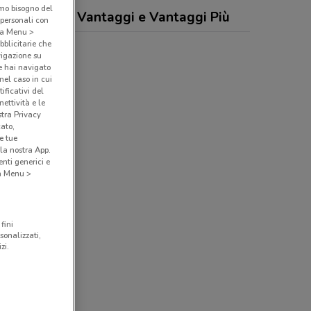
amo bisogno del
rdrive, Carta Vantaggi e Vantaggi Più
 personali con
o a Menu >
bblicitarie che
vigazione su
e hai navigato
(nel caso in cui
ificativi del
ettività e le
stra Privacy
cato,
e tue
la nostra App.
nti generici e
 a Menu >
fini
sonalizzati,
zi.