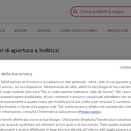
ICA
ESTATE
NOVITÀ
CURA CASA E CORPO
BRICOLAGE
 di apertura e Indirizzi
zi Iper La grande i a Cremona
Contin
 della tua privacy
Grande i
Ora
i
1014
partner archiviamo e accediamo ai dati personali, come i dati di navigazione g
ri univoci, sul tuo dispositivo. Selezionando Accetto, abiliti le tecnologie di tracciame
li scopi mostrati alla voce "Noi e i nostri partner trattiamo i dati da fornire". Nel caso 
ovessero essere disabilitate, alcuni contenuti e annunci visualizzati potrebbero non ess
re nuovamente a questo menu per modificare le tue scelte o per revocare il consenso
tra finalità in fondo alla pagina web. Tali scelte avranno effetto nel contesto del nost
 informazioni, consulta l'Informativa sulla privacy.
Privacy policy
i fornirti offerte più vicine ai tuoi bisogni: Utilizzando Shopfully/Tiendeo puoi visualizz
i tuoi acquisti quotidiani più attinenti ai tuoi gusti e al tuo mondo. Tutto questo è possi
 strumenti e analisi effettuate in base alle tue attività all'interno dell'applicazione e 