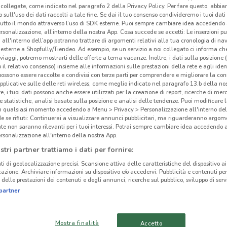
collegate, come indicato nel paragrafo 2 della Privacy Policy. Per fare questo, abbi
Ipe
 sull'uso dei dati raccolti a tale fine. Se dai il tuo consenso condivideremo i tuoi dati
tutto il mondo attraverso l’uso di SDK esterne. Puoi sempre cambiare idea accedend
rsonalizzazione, all’interno della nostra App. Cosa succede se accetti: Le inserzioni pu
i all'interno dell’app potranno trattare di argomenti relativi alla tua cronologia di na
esterne a Shopfully/Tiendeo. Ad esempio, se un servizio a noi collegato ci informa ch
i viaggi, potremo mostrarti delle offerte a tema vacanze. Inoltre, i dati sulla posizione 
o il relativo consenso) insieme alle informazioni sulle prestazioni della rete e agli ident
 possono essere raccolte e condivisi con terze parti per comprendere e migliorare la conn
pplicative sulle delle reti wireless, come meglio indicato nel paragrafo 13.b della no
re, i tuoi dati possono anche essere utilizzati per la creazione di report, ricerche di mer
 e statistiche, analisi basate sulla posizione e analisi delle tendenze. Puoi modificare l
in qualsiasi momento accedendo a Menu > Privacy > Personalizzazione all'interno del
 se rifiuti: Continuerai a visualizzare annunci pubblicitari, ma riguarderanno argome
te non saranno rilevanti per i tuoi interessi. Potrai sempre cambiare idea accedendo
6.1 km
rsonalizzazione all'interno della nostra App.
stri partner trattiamo i dati per fornire:
ti di geolocalizzazione precisi. Scansione attiva delle caratteristiche del dispositivo ai 
icazione. Archiviare informazioni su dispositivo e/o accedervi. Pubblicità e contenuti per
delle prestazioni dei contenuti e degli annunci, ricerche sul pubblico, sviluppo di servi
partner
Mostra finalità
Accetto