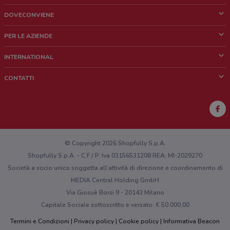
DOVECONVIENE
Cos'è DoveConviene
PER LE AZIENDE
Chi siamo
Cosa facciamo
INTERNATIONAL
News e media
Richieste commerciali e marketing
Brazil
CONTATTI
Lavora con noi
Mexico
Segnalazione punto vendita
France
Segnalazione Volantino
Australia
Hai un malfunzionamento sul web o sull'app?
New Zealand
© Copyright 2026 Shopfully S.p.A.
Shopfully S.p.A. - C.F / P. Iva 03156531208 REA: MI-2029270
Società a socio unico soggetta all’attività di direzione e coordinamento di
MEDIA Central Holding GmbH
Via Giosuè Borsi 9 - 20143 Milano
Capitale Sociale sottoscritto e versato: € 50.000,00
Termini e Condizioni
Privacy policy
Cookie policy
Informativa Beacon