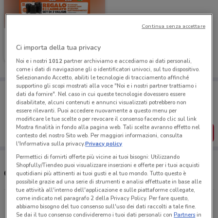
Continua senza accettare
Expert
Ci importa della tua privacy
Scade il 19/08
605 m
Noi e i nostri
1012
partner archiviamo e accediamo ai dati personali,
come i dati di navigazione gli o identificatori univoci, sul tuo dispositivo.
Selezionando Accetto, abiliti le tecnologie di tracciamento affinché
supportino gli scopi mostrati alla voce "Noi e i nostri partner trattiamo i
Porta DoveConviene sempre con te!
dati da fornire". Nel caso in cui queste tecnologie dovessero essere
Puoi trovare le migliori offerte dei negozi vicino a te,
disabilitate, alcuni contenuti e annunci visualizzati potrebbero non
salvarle e creare la tua lista del risparmio, comodamente
essere rilevanti. Puoi accedere nuovamente a questo menu per
dal tuo cellulare.
modificare le tue scelte o per revocare il consenso facendo clic sul link
Mostra finalità in fondo alla pagina web. Tali scelte avranno effetto nel
SCARICA L’APP
contesto del nostro Sito web. Per maggiori informazioni, consulta
l'Informativa sulla privacy.
Privacy policy
Permettici di fornirti offerte più vicine ai tuoi bisogni: Utilizzando
Shopfully/Tiendeo puoi visualizzare inserzioni e offerte per i tuoi acquisti
Orari e Negozi Expert
quotidiani più attinenti ai tuoi gusti e al tuo mondo. Tutto questo è
possibile grazie ad una serie di strumenti e analisi effettuate in base alle
tue attività all'interno dell'applicazione e sulle piattaforme collegate,
come indicato nel paragrafo 2 della Privacy Policy. Per fare questo,
Via Aselli, 75 Cremona
abbiamo bisogno del tuo consenso sull'uso dei dati raccolti a tale fine.
604 m
CHIUSO
Se dai il tuo consenso condivideremo i tuoi dati personali con
Partners
in