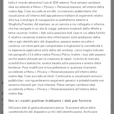
tutto il mondo attraverso l’uso di SDK esterne. Puoi sempre cambiare
idea accedendo a Menu > Privacy > Personalizzazione, all’interno della
VIA CASTELLEONE 108 Cremona
nostra App. Cosa succede se accetti: Le inserzioni pubblicitarie che
2.8 km
visualizzerai all'interno dell’app potranno trattare di argomenti relativi
alla tua cronologia di navigazione su piattaforme esterne a
Shopfully/Tiendeo. Ad esempio, se un servizio a noi collegato ci informa
Via Castelleonese, 2 Castelverde
che hai navigato in un sito di viaggi, potremo mostrarti delle offerte a
tema vacanze. Inoltre, i dati sulla posizione (nel caso in cui abbia fornito
5.7 km
CHIUSO
il relativo consenso) insieme alle informazioni sulle prestazioni della
rete e agli identificativi del dispositivo, possono essere raccolte e
condivisi con terze parti per comprendere e migliorare la connettività e
VIA EMILIA PARMENSE 181 Piacenza
le esperienze applicative sulle delle reti wireless, come meglio indicato
25.5 km
nel paragrafo 13.b della nostra Privacy Policy. Inoltre, i tuoi dati possono
anche essere utilizzati per la creazione di report, ricerche di mercato,
scientifiche e statistiche, analisi basate sulla posizione e analisi delle
Tutti i negozi Expert
tendenze. Puoi modificare le tue preferenze in qualsiasi momento
accedendo a Menu > Privacy > Personalizzazione all'interno della
nostra App. Cosa succede se rifiuti: Continuerai a visualizzare annunci
pubblicitari, ma riguarderanno argomenti generici e probabilmente non
Gli sconti del nuovo volantino Expert e i negozi
saranno rilevanti per i tuoi interessi. Potrai sempre cambiare idea
accedendo a Menu > Privacy > Personalizzazione all'interno della
Expert Cremona
nostra App.
Il gruppo Expert è presente a Cremona con un punto vendita sito in
Noi e i nostri partner trattiamo i dati per fornire:
Via Aselli 73
,
chiuso lunedì mattina e domenica
, in zona centrale
Utilizzare dati di geolocalizzazione precisi. Scansione attiva delle
e ben servita anche dai mezzi pubblici, specializzato nella vendita
caratteristiche del dispositivo ai fini dell’identificazione. Archiviare