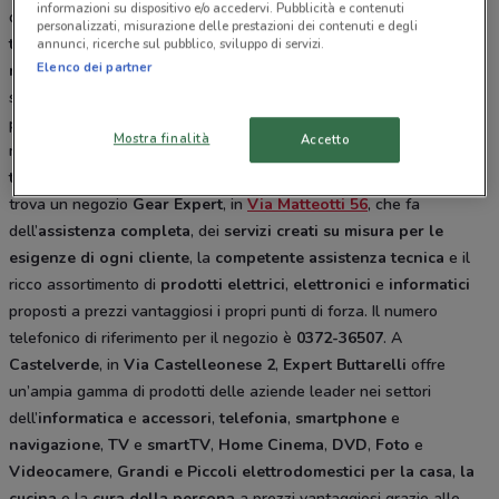
informazioni su dispositivo e/o accedervi. Pubblicità e contenuti
di
grandi e piccoli elettrodomestici
,
prodotti audio e video
,
personalizzati, misurazione delle prestazioni dei contenuti e degli
telefonia fissa e mobile
,
informatica
e prodotti per il
annunci, ricerche sul pubblico, sviluppo di servizi.
Elenco dei partner
riscaldamento
e la
climatizzazione
, offrendo ai propri clienti
servizi speciali come
consegna e installazione a domicilio
da
parte del personale qualificato,
assistenza tecnica post vendita
e
Mostra finalità
Accetto
molto altro ancora. Per informazioni rivolgersi al
numero
telefonico 0372 / 27036
. Proprio nel centro storico di Cremona si
trova un negozio
Gear Expert
, in
Via Matteotti 56
, che fa
dell’
assistenza completa
, dei
servizi creati su misura per le
esigenze di ogni cliente
, la
competente assistenza tecnica
e il
ricco assortimento di
prodotti elettrici
,
elettronici
e
informatici
proposti a prezzi vantaggiosi i propri punti di forza. Il numero
telefonico di riferimento per il negozio è
0372-36507
. A
Castelverde
, in
Via Castelleonese 2
,
Expert Buttarelli
offre
un’ampia gamma di prodotti delle aziende leader nei settori
dell’
informatica
e
accessori
,
telefonia
,
smartphone
e
navigazione
,
TV
e
smartTV
,
Home Cinema
,
DVD
,
Foto
e
Videocamere
,
Grandi e Piccoli elettrodomestici per la casa
,
la
cucina
e la
cura della persona
a prezzi vantaggiosi grazie alle