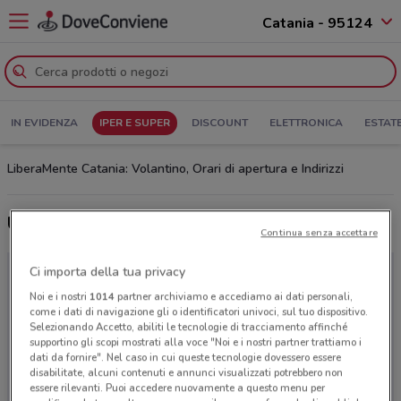
Catania - 95124
IN EVIDENZA
IPER E SUPER
DISCOUNT
ELETTRONICA
ESTAT
LiberaMente Catania: Volantino, Orari di apertura e Indirizzi
Ultime offerte del volantino LiberaMente
Continua senza accettare
Ci importa della tua privacy
Noi e i nostri
1014
partner archiviamo e accediamo ai dati personali,
come i dati di navigazione gli o identificatori univoci, sul tuo dispositivo.
Selezionando Accetto, abiliti le tecnologie di tracciamento affinché
supportino gli scopi mostrati alla voce "Noi e i nostri partner trattiamo i
dati da fornire". Nel caso in cui queste tecnologie dovessero essere
disabilitate, alcuni contenuti e annunci visualizzati potrebbero non
essere rilevanti. Puoi accedere nuovamente a questo menu per