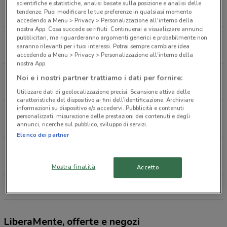
Via Fabio Filzi N.8 Catania
scientifiche e statistiche, analisi basate sulla posizione e analisi delle
tendenze. Puoi modificare le tue preferenze in qualsiasi momento
401 m
accedendo a Menu > Privacy > Personalizzazione all'interno della
nostra App. Cosa succede se rifiuti: Continuerai a visualizzare annunci
pubblicitari, ma riguarderanno argomenti generici e probabilmente non
Via Androne N.1/3 Catania
saranno rilevanti per i tuoi interessi. Potrai sempre cambiare idea
463 m
CHIUSO
accedendo a Menu > Privacy > Personalizzazione all'interno della
nostra App.
Corso Sicilia, 50 Catania
Noi e i nostri partner trattiamo i dati per fornire:
1.1 km
APERTO
Utilizzare dati di geolocalizzazione precisi. Scansione attiva delle
caratteristiche del dispositivo ai fini dell’identificazione. Archiviare
informazioni su dispositivo e/o accedervi. Pubblicità e contenuti
Viale Mario Rapisardi 234/258 Catania
personalizzati, misurazione delle prestazioni dei contenuti e degli
annunci, ricerche sul pubblico, sviluppo di servizi.
1.2 km
Elenco dei partner
Piazza Cavour, 32 Catania
1.3 km
CHIUSO
Mostra finalità
Accetto
Tutti i negozi LiberaMente
LiberaMente, offerte e negozi