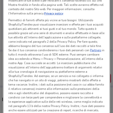
modificare le tue scelte o per revocare il consenso facendo clic sul link
Mostra finalità in fondo alla pagina web. Tali scelte avranno effetto nel
contesto del nostro Sito web. Per maggiori informazioni, consulta
l'Informativa sulla privacy.
Privacy policy
Ci dispiace, al momento non abbiamo pubblicato
Permettici di fornirti offerte più vicine ai tuoi bisogni: Utilizzando
Shopfully/Tiendeo puoi visualizzare inserzioni e offerte per i tuoi acquisti
volantini nella tua zona. Riprova più tardi.
quotidiani più attinenti ai tuoi gusti e al tuo mondo. Tutto questo è
possibile grazie ad una serie di strumenti e analisi effettuate in base alle
tue attività all'interno dell'applicazione e sulle piattaforme collegate,
come indicato nel paragrafo 2 della Privacy Policy. Per fare questo,
abbiamo bisogno del tuo consenso sull'uso dei dati raccolti a tale fine.
Se dai il tuo consenso condivideremo i tuoi dati personali con
Partners
in
tutto il mondo attraverso l’uso di SDK esterne. Puoi sempre cambiare
Porta DoveConviene sempre con te!
idea accedendo a Menu > Privacy > Personalizzazione, all’interno della
Puoi trovare le migliori offerte dei negozi vicino a te,
nostra App. Cosa succede se accetti: Le inserzioni pubblicitarie che
salvarle e creare la tua lista del risparmio, comodamente
visualizzerai all'interno dell’app potranno trattare di argomenti relativi
dal tuo cellulare.
alla tua cronologia di navigazione su piattaforme esterne a
Shopfully/Tiendeo. Ad esempio, se un servizio a noi collegato ci informa
SCARICA L’APP
che hai navigato in un sito di viaggi, potremo mostrarti delle offerte a
tema vacanze. Inoltre, i dati sulla posizione (nel caso in cui abbia fornito
il relativo consenso) insieme alle informazioni sulle prestazioni della
rete e agli identificativi del dispositivo, possono essere raccolte e
condivisi con terze parti per comprendere e migliorare la connettività e
Negozi LiberaMente a Catania
le esperienze applicative sulle delle reti wireless, come meglio indicato
nel paragrafo 13.b della nostra Privacy Policy. Inoltre, i tuoi dati possono
anche essere utilizzati per la creazione di report, ricerche di mercato,