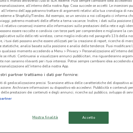
tutto il mondo attraverso l’uso di SDK esterne. Puoi sempre cambiare idea accedend
rsonalizzazione, all’interno della nostra App. Cosa succede se accetti: Le inserzioni pu
i all'interno dell’app potranno trattare di argomenti relativi alla tua cronologia di na
esterne a Shopfully/Tiendeo. Ad esempio, se un servizio a noi collegato ci informa ch
i viaggi, potremo mostrarti delle offerte a tema vacanze. Inoltre, i dati sulla posizione 
o il relativo consenso) insieme alle informazioni sulle prestazioni della rete e agli ident
ato volantini nella tua zona. Riprova più tardi.
 possono essere raccolte e condivisi con terze parti per comprendere e migliorare la conn
pplicative sulle delle reti wireless, come meglio indicato nel paragrafo 13.b della no
re, i tuoi dati possono anche essere utilizzati per la creazione di report, ricerche di mer
 e statistiche, analisi basate sulla posizione e analisi delle tendenze. Puoi modificare l
in qualsiasi momento accedendo a Menu > Privacy > Personalizzazione all'interno del
 se rifiuti: Continuerai a visualizzare annunci pubblicitari, ma riguarderanno argome
te non saranno rilevanti per i tuoi interessi. Potrai sempre cambiare idea accedendo
rsonalizzazione all'interno della nostra App.
Far
cinanze
stri partner trattiamo i dati per fornire:
ti di geolocalizzazione precisi. Scansione attiva delle caratteristiche del dispositivo ai 
icazione. Archiviare informazioni su dispositivo e/o accedervi. Pubblicità e contenuti per
MISTERBIANCO
SAN GIOVANNI LA
delle prestazioni dei contenuti e degli annunci, ricerche sul pubblico, sviluppo di servi
PUNTA
partner
BIANCAVILLA
GIARRE
Mostra finalità
Accetto
RAGUSA
CALTAGIRONE