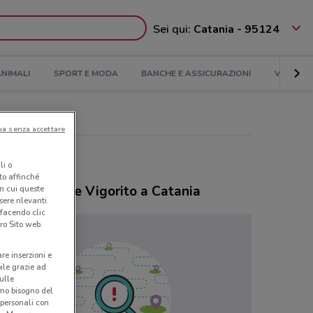
Sei qui:
Catania - 95124
NIMALI
SPORT E MODA
BANCHE E ASSICURAZIONI
VIAGGI
ua senza accettare
li o
nto affinché
ozi Farmacie Vigorito a Catania
in cui queste
ere rilevanti.
 facendo clic
ro Sito web.
are inserzioni e
bile grazie ad
sulle
amo bisogno del
 personali con