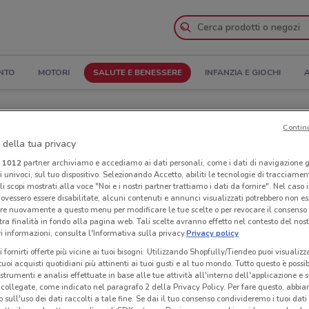
NTO
MOTORI
SALUTE E BENESSERE
INFANZIA E GIOCHI
A
i di apertura e Indirizzi
Contin
 della tua privacy
Negozi Farmacie Vigorito a Catania
i
1012
partner archiviamo e accediamo ai dati personali, come i dati di navigazione g
ri univoci, sul tuo dispositivo. Selezionando Accetto, abiliti le tecnologie di tracciame
igorito
Neg
li scopi mostrati alla voce "Noi e i nostri partner trattiamo i dati da fornire". Nel caso 
ovessero essere disabilitate, alcuni contenuti e annunci visualizzati potrebbero non ess
re nuovamente a questo menu per modificare le tue scelte o per revocare il consenso
tra finalità in fondo alla pagina web. Tali scelte avranno effetto nel contesto del nost
 informazioni, consulta l'Informativa sulla privacy.
Privacy policy
i fornirti offerte più vicine ai tuoi bisogni: Utilizzando Shopfully/Tiendeo puoi visualizz
i tuoi acquisti quotidiani più attinenti ai tuoi gusti e al tuo mondo. Tutto questo è possi
 strumenti e analisi effettuate in base alle tue attività all'interno dell'applicazione e 
collegate, come indicato nel paragrafo 2 della Privacy Policy. Per fare questo, abbi
 sull'uso dei dati raccolti a tale fine. Se dai il tuo consenso condivideremo i tuoi dati