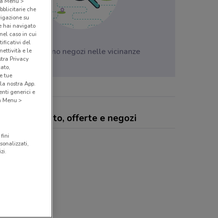
o a Menu >
bblicitarie che
vigazione su
e hai navigato
(nel caso in cui
ificativi del
Non ci sono negozi nelle vicinanze
ettività e le
stra Privacy
cato,
e tue
la nostra App.
nti generici e
 a Menu >
macie Vigorito, offerte e negozi
fini
sonalizzati,
zi.