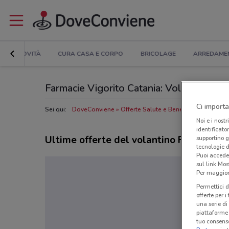
NOVITÀ
CURA CASA E CORPO
BRICOLAGE
ARREDAME
Farmacie Vigorito Catania: Volantino, Orar
Ci importa
Sei qui:
DoveConviene
Offerte Salute e Benessere a Catania
Noi e i nostr
identificato
Ultime offerte del volantino Farmacie V
supportino g
tecnologie d
Puoi accede
sul link Mos
Per maggiori
Permettici d
offerte per 
una serie di
piattaforme 
tuo consenso