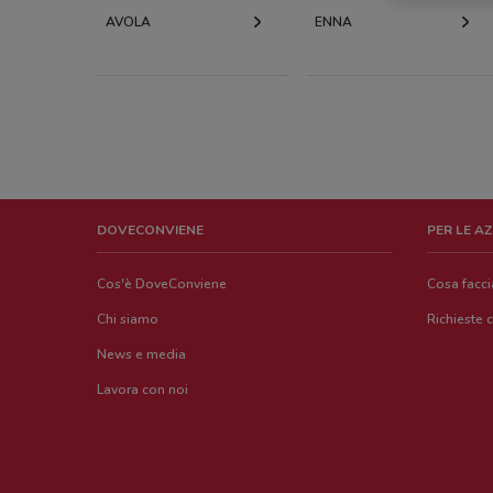
AVOLA
ENNA
DOVECONVIENE
PER LE A
Cos'è DoveConviene
Cosa facc
Chi siamo
Richieste 
News e media
Lavora con noi