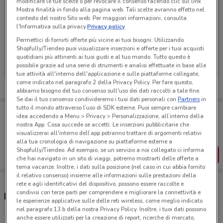
modificare le tue scelte o per revocare il consenso facendo clic sul link
Mostra finalità in fondo alla pagina web. Tali scelte avranno effetto nel
contesto del nostro Sito web. Per maggiori informazioni, consulta
l'Informativa sulla privacy.
Privacy policy
Ci dispiace, al momento non abbiamo pubblicato
Permettici di fornirti offerte più vicine ai tuoi bisogni: Utilizzando
Shopfully/Tiendeo puoi visualizzare inserzioni e offerte per i tuoi acquisti
volantini nella tua zona. Riprova più tardi.
quotidiani più attinenti ai tuoi gusti e al tuo mondo. Tutto questo è
possibile grazie ad una serie di strumenti e analisi effettuate in base alle
tue attività all'interno dell'applicazione e sulle piattaforme collegate,
come indicato nel paragrafo 2 della Privacy Policy. Per fare questo,
abbiamo bisogno del tuo consenso sull'uso dei dati raccolti a tale fine.
Se dai il tuo consenso condivideremo i tuoi dati personali con
Partners
in
tutto il mondo attraverso l’uso di SDK esterne. Puoi sempre cambiare
Porta DoveConviene sempre con te!
idea accedendo a Menu > Privacy > Personalizzazione, all’interno della
Puoi trovare le migliori offerte dei negozi vicino a te,
nostra App. Cosa succede se accetti: Le inserzioni pubblicitarie che
salvarle e creare la tua lista del risparmio, comodamente
visualizzerai all'interno dell’app potranno trattare di argomenti relativi
dal tuo cellulare.
alla tua cronologia di navigazione su piattaforme esterne a
Shopfully/Tiendeo. Ad esempio, se un servizio a noi collegato ci informa
SCARICA L’APP
che hai navigato in un sito di viaggi, potremo mostrarti delle offerte a
tema vacanze. Inoltre, i dati sulla posizione (nel caso in cui abbia fornito
il relativo consenso) insieme alle informazioni sulle prestazioni della
rete e agli identificativi del dispositivo, possono essere raccolte e
condivisi con terze parti per comprendere e migliorare la connettività e
Negozi Birra Moretti a Catania
le esperienze applicative sulle delle reti wireless, come meglio indicato
nel paragrafo 13.b della nostra Privacy Policy. Inoltre, i tuoi dati possono
anche essere utilizzati per la creazione di report, ricerche di mercato,