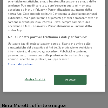
Via Fabio Filzi N.8 Catania
scientifiche e statistiche, analisi basate sulla posizione e analisi delle
tendenze. Puoi modificare le tue preferenze in qualsiasi momento
401 m
accedendo a Menu > Privacy > Personalizzazione all'interno della
nostra App. Cosa succede se rifiuti: Continuerai a visualizzare annunci
pubblicitari, ma riguarderanno argomenti generici e probabilmente non
Via G.leopardi N.88 Catania
saranno rilevanti per i tuoi interessi. Potrai sempre cambiare idea
2.4 km
accedendo a Menu > Privacy > Personalizzazione all'interno della
nostra App.
Via Sebastiano Catania, 312 Catania
Noi e i nostri partner trattiamo i dati per fornire:
3.1 km
APERTO
Utilizzare dati di geolocalizzazione precisi. Scansione attiva delle
caratteristiche del dispositivo ai fini dell’identificazione. Archiviare
informazioni su dispositivo e/o accedervi. Pubblicità e contenuti
Piazza Tivoli, 27 Catania
personalizzati, misurazione delle prestazioni dei contenuti e degli
annunci, ricerche sul pubblico, sviluppo di servizi.
4.1 km
APERTO
Elenco dei partner
Via Carnazza, 77 Tremestieri Etneo
4.3 km
APERTO
Mostra finalità
Accetto
Tutti i negozi Birra Moretti
Birra Moretti, offerte e negozi