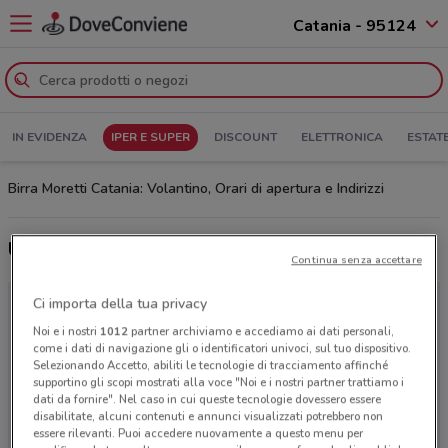
Catania - 95124
IN EVIDENZA
IPER E SUPER
DISCOUNT
ELETTRONICA
ESTAT
Birra Moretti Catania: Volantino, Orari di apertura e Indirizzi
Ultime offerte del volantino Birra Moretti
Continua senza accettare
Ci importa della tua privacy
Noi e i nostri
1012
partner archiviamo e accediamo ai dati personali,
come i dati di navigazione gli o identificatori univoci, sul tuo dispositivo.
Selezionando Accetto, abiliti le tecnologie di tracciamento affinché
supportino gli scopi mostrati alla voce "Noi e i nostri partner trattiamo i
dati da fornire". Nel caso in cui queste tecnologie dovessero essere
disabilitate, alcuni contenuti e annunci visualizzati potrebbero non
essere rilevanti. Puoi accedere nuovamente a questo menu per