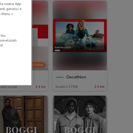
la nostra App.
nti generici e
 a Menu >
fini
sonalizzati,
zi.
-3 GIORNI
Geox
Decathlon
cade lunedì
2.4 km
Scade il 17/08
2.6 km