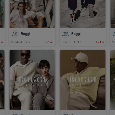
Boggi
Boggi
km
Scade il 31/12
3.2 km
Scade il 31/12
3.2 km
Sc