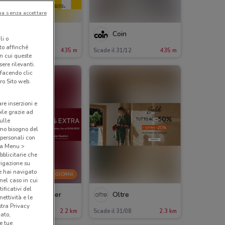
ua senza accettare
Coin
Coin
li o
nto affinché
ade il 14/09
435 m
Scade il 31/12
435 m
in cui queste
ere rilevanti.
 facendo clic
ro Sito web.
are inserzioni e
bile grazie ad
sulle
amo bisogno del
 personali con
o a Menu >
bblicitarie che
vigazione su
e hai navigato
-3 GIORNI
(nel caso in cui
ificativi del
Tommy Hilfiger
Oltre
ettività e le
stra Privacy
cade lunedì
2.2 km
Scade il 31/08
2.3 km
cato,
e tue