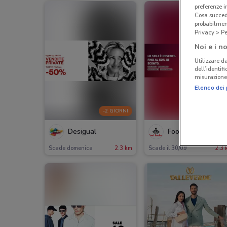
preferenze 
Cosa succede
probabilmen
Privacy > Pe
Noi e i no
Utilizzare da
dell’identif
misurazione 
Elenco dei 
-2 GIORNI
Desigual
Foot Locker
Scade domenica
2.3 km
Scade il 30/09
2.3 