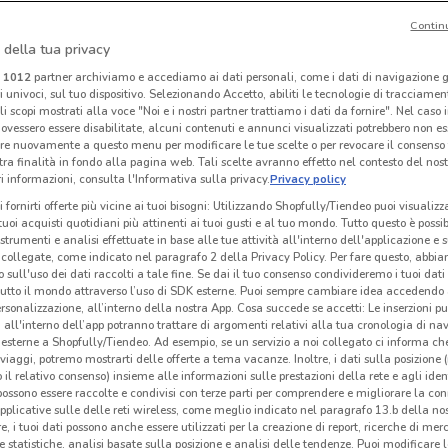
Contin
 della tua privacy
Lovable
Primadonna
i
1012
partner archiviamo e accediamo ai dati personali, come i dati di navigazione g
ri univoci, sul tuo dispositivo. Selezionando Accetto, abiliti le tecnologie di tracciame
 m
Scade il 31/08
385 m
Scade il 31/08
386 m
Sc
li scopi mostrati alla voce "Noi e i nostri partner trattiamo i dati da fornire". Nel caso 
ovessero essere disabilitate, alcuni contenuti e annunci visualizzati potrebbero non ess
re nuovamente a questo menu per modificare le tue scelte o per revocare il consenso
tra finalità in fondo alla pagina web. Tali scelte avranno effetto nel contesto del nost
 informazioni, consulta l'Informativa sulla privacy.
Privacy policy
i fornirti offerte più vicine ai tuoi bisogni: Utilizzando Shopfully/Tiendeo puoi visualizz
i tuoi acquisti quotidiani più attinenti ai tuoi gusti e al tuo mondo. Tutto questo è possi
 strumenti e analisi effettuate in base alle tue attività all'interno dell'applicazione e 
collegate, come indicato nel paragrafo 2 della Privacy Policy. Per fare questo, abbi
 sull'uso dei dati raccolti a tale fine. Se dai il tuo consenso condivideremo i tuoi dati
tutto il mondo attraverso l’uso di SDK esterne. Puoi sempre cambiare idea accedend
rsonalizzazione, all’interno della nostra App. Cosa succede se accetti: Le inserzioni pu
i all'interno dell’app potranno trattare di argomenti relativi alla tua cronologia di na
esterne a Shopfully/Tiendeo. Ad esempio, se un servizio a noi collegato ci informa ch
i viaggi, potremo mostrarti delle offerte a tema vacanze. Inoltre, i dati sulla posizione 
o il relativo consenso) insieme alle informazioni sulle prestazioni della rete e agli ident
Carpisa
Conbipel
 possono essere raccolte e condivisi con terze parti per comprendere e migliorare la conn
pplicative sulle delle reti wireless, come meglio indicato nel paragrafo 13.b della no
 m
Scade il 31/08
814 m
Scade il 22/09
1.9 km
S
re, i tuoi dati possono anche essere utilizzati per la creazione di report, ricerche di mer
 e statistiche, analisi basate sulla posizione e analisi delle tendenze. Puoi modificare l