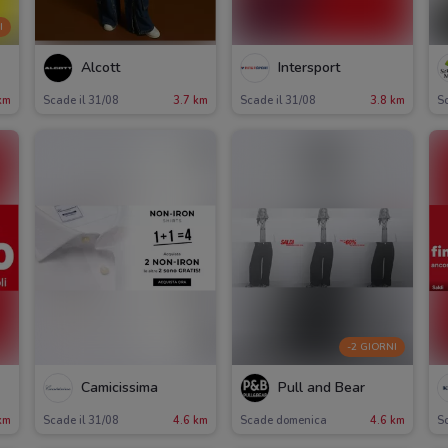
I
Alcott
Intersport
km
Scade il 31/08
3.7 km
Scade il 31/08
3.8 km
Sc
-2 GIORNI
Camicissima
Pull and Bear
km
Scade il 31/08
4.6 km
Scade domenica
4.6 km
Sc