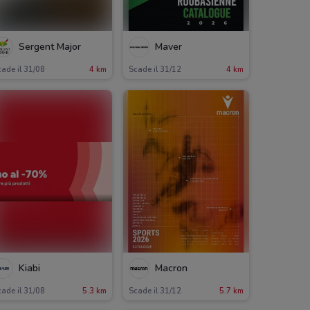
Sergent Major
Maver
ade il 31/08
4 km
Scade il 31/12
4 km
Kiabi
Macron
ade il 31/08
5.3 km
Scade il 31/12
5.7 km