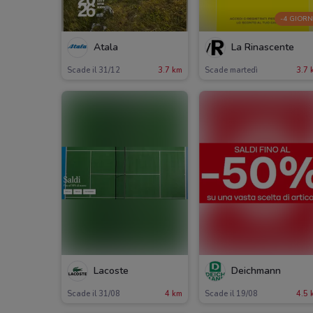
-4 GIORN
Atala
La Rinascente
Scade il 31/12
3.7 km
Scade martedì
3.7 
Lacoste
Deichmann
Scade il 31/08
4 km
Scade il 19/08
4.5 