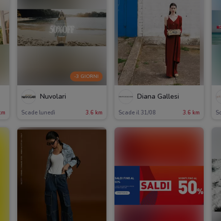
-3 GIORNI
Nuvolari
Diana Gallesi
km
Scade lunedì
3.6 km
Scade il 31/08
3.6 km
Sc