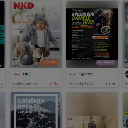
-2 GIORNI
IN ARRIVO
NKD
Sportit
km
Scade domenica
5.7 km
Valido dal 12/09
5.9 km
Sc