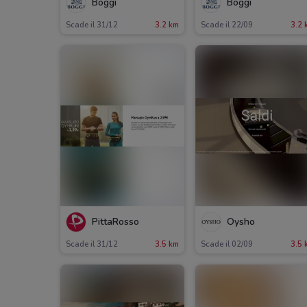
Boggi
Boggi
Scade il 31/12
3.2 km
Scade il 22/09
3.2 
PittaRosso
Oysho
Scade il 31/12
3.5 km
Scade il 02/09
3.5 