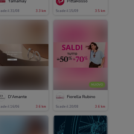
Yamamay
PittaRosso
ade il 31/08
3.3 km
Scade il 15/09
3.5 km
NUOVO
D'Amante
Fiorella Rubino
ade il 16/06
3.6 km
Scade il 20/08
3.6 km