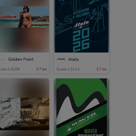
Golden Point
Atala
ade il 31/08
3.7 km
Scade il 31/12
3.7 km