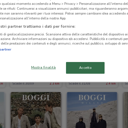
in qualsiasi momento accedendo a Menu > Privacy > Personalizzazione all'interno del
 se rifiuti: Continuerai a visualizzare annunci pubblicitari, ma riguarderanno argome
te non saranno rilevanti per i tuoi interessi. Potrai sempre cambiare idea accedendo
rsonalizzazione all'interno della nostra App.
stri partner trattiamo i dati per fornire:
ti di geolocalizzazione precisi. Scansione attiva delle caratteristiche del dispositivo ai 
icazione. Archiviare informazioni su dispositivo e/o accedervi. Pubblicità e contenuti per
delle prestazioni dei contenuti e degli annunci, ricerche sul pubblico, sviluppo di servi
partner
Mostra finalità
Accetto
Max and CO
Promod
km
Scade il 30/09
2.3 km
Scade il 31/08
2.4 km
S