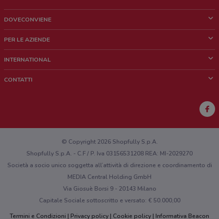
296 m
DOVECONVIENE
Piazza Roma, 2 Brugherio
Cos'è DoveConviene
297 m
PER LE AZIENDE
Chi siamo
Cosa facciamo
INTERNATIONAL
Piazza Roma, 2 Brugherio
News e media
Richieste commerciali e marketing
297 m
Brazil
CONTATTI
Lavora con noi
Mexico
Segnalazione punto vendita
Via Manin, 50 Brugherio
France
300 m
Segnalazione Volantino
Australia
Hai un malfunzionamento sul web o sull'app?
VIA TRE RE, 6 Brugherio
New Zealand
© Copyright 2026 Shopfully S.p.A.
303 m
Shopfully S.p.A. - C.F / P. Iva 03156531208 REA: MI-2029270
Società a socio unico soggetta all’attività di direzione e coordinamento di
VIA TRE RE 6 Brugherio
MEDIA Central Holding GmbH
305 m
Via Giosuè Borsi 9 - 20143 Milano
Capitale Sociale sottoscritto e versato: € 50.000,00
VIA LOMBARDIA 51/53 Brugherio
307 m
Termini e Condizioni
Privacy policy
Cookie policy
Informativa Beacon