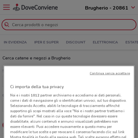
Brugherio - 20861
IN EVIDENZA
IPER E SUPER
DISCOUNT
ELETTRONICA
ESTAT
Cerca catene e negozi a Brugherio
Scegli una categoria
Continua senza accettare
Tutte le categorie
Ci importa della tua privacy
Noi e i nostri
1012
partner archiviamo e accediamo ai dati personali,
Cerca una catena
come i dati di navigazione gli o identificatori univoci, sul tuo dispositivo.
Selezionando Accetto, abiliti le tecnologie di tracciamento affinché
supportino gli scopi mostrati alla voce "Noi e i nostri partner trattiamo i
dati da fornire". Nel caso in cui queste tecnologie dovessero essere
disabilitate, alcuni contenuti e annunci visualizzati potrebbero non
Lista
Mappa
essere rilevanti. Puoi accedere nuovamente a questo menu per
modificare le tue scelte o per revocare il consenso facendo clic sul link
Mostra finalità in fondo alla pagina web. Tali scelte avranno effetto nel