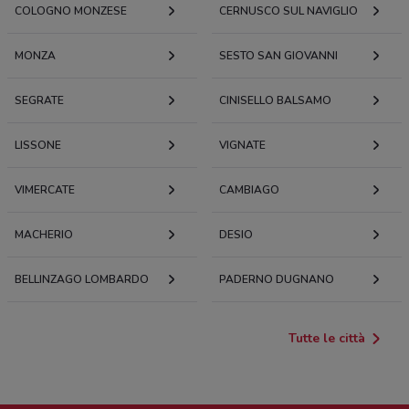
COLOGNO MONZESE
CERNUSCO SUL NAVIGLIO
0.2557348503340659
MONZA
SESTO SAN GIOVANNI
Via Alcide De Gasperi, 22 Brugherio
274 m
SEGRATE
CINISELLO BALSAMO
Via Ghirlanda, 11 (Ang. Via Tre Re) Brugherio
LISSONE
292 m
VIGNATE
VIMERCATE
Via Manin, 50
CAMBIAGO
0.29444891569031495
MACHERIO
DESIO
Via Manin, 50 Brugherio
295 m
BELLINZAGO LOMBARDO
PADERNO DUGNANO
VIA MANIN 50 Brugherio
Tutte le città
295 m
VIA MANIN 50 Brugherio