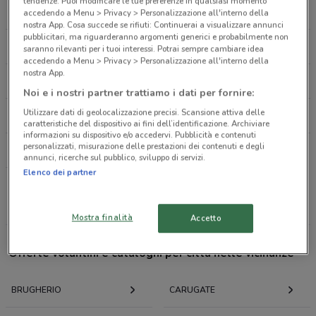
Piazza Papa Giovanni Xxiii, 1 Brugherio
tendenze. Puoi modificare le tue preferenze in qualsiasi momento
CONAD
LIDL
accedendo a Menu > Privacy > Personalizzazione all'interno della
189 m
nostra App. Cosa succede se rifiuti: Continuerai a visualizzare annunci
pubblicitari, ma riguarderanno argomenti generici e probabilmente non
ESSELUNGA
EUROSPIN
saranno rilevanti per i tuoi interessi. Potrai sempre cambiare idea
Piazza Battisti, 22
accedendo a Menu > Privacy > Personalizzazione all'interno della
0.20945964556359573
nostra App.
IPERCOOP
BENNET
Noi e i nostri partner trattiamo i dati per fornire:
Piazza C. Battisti 22 Brugherio
Utilizzare dati di geolocalizzazione precisi. Scansione attiva delle
CONFORAMA
LEROY MERLIN
212 m
caratteristiche del dispositivo ai fini dell’identificazione. Archiviare
informazioni su dispositivo e/o accedervi. Pubblicità e contenuti
personalizzati, misurazione delle prestazioni dei contenuti e degli
PAM
Piazza C. Battisti 22 Brugherio
annunci, ricerche sul pubblico, sviluppo di servizi.
212 m
Elenco dei partner
Tutte le catene
PIAZZA C. BATTISTI, 22 Brugherio
Mostra finalità
Accetto
214 m
Offerte volantini e cataloghi per città nelle vicinanze
P.Za Cesare Battisti, 22
0.21486749013555692
BRUGHERIO
CARUGATE
Via Italia, 8