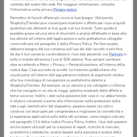
P.Zza Giovanni Xxiii Brugherio
contesto del nostro Sito web. Per maggiori informazioni, consulta
l'Informativa sulla privacy.
Privacy policy
117 m
Permettici di fornirti offerte più vicine ai tuoi bisogni: Utilizzando
Shopfully/Tiendeo puoi visualizzare inserzioni e offerte per i tuoi acquisti
P.ZZA GIOVANNI XXIII Brugherio
quotidiani più attinenti ai tuoi gusti e al tuo mondo. Tutto questo è
162 m
possibile grazie ad una serie di strumenti e analisi effettuate in base alle
tue attività all'interno dell'applicazione e sulle piattaforme collegate,
come indicato nel paragrafo 2 della Privacy Policy. Per fare questo,
Via Italia, 36 Brugherio
abbiamo bisogno del tuo consenso sull'uso dei dati raccolti a tale fine.
Se dai il tuo consenso condivideremo i tuoi dati personali con
Partners
in
177 m
tutto il mondo attraverso l’uso di SDK esterne. Puoi sempre cambiare
idea accedendo a Menu > Privacy > Personalizzazione, all’interno della
Piazza Cesare Battisti, 18 Brugherio
nostra App. Cosa succede se accetti: Le inserzioni pubblicitarie che
visualizzerai all'interno dell’app potranno trattare di argomenti relativi
186 m
alla tua cronologia di navigazione su piattaforme esterne a
Altre catene a Brugherio
Shopfully/Tiendeo. Ad esempio, se un servizio a noi collegato ci informa
che hai navigato in un sito di viaggi, potremo mostrarti delle offerte a
Piazza Cesare Battisti, 18
tema vacanze. Inoltre, i dati sulla posizione (nel caso in cui abbia fornito
MEDIAWORLD
EURONICS
0.18567686938234884
il relativo consenso) insieme alle informazioni sulle prestazioni della
rete e agli identificativi del dispositivo, possono essere raccolte e
condivisi con terze parti per comprendere e migliorare la connettività e
CARREFOUR IPERMERCATI
TRONY
Viale Vittorio Veneto, 34 Brugherio
le esperienze applicative sulle delle reti wireless, come meglio indicato
187 m
nel paragrafo 13.b della nostra Privacy Policy. Inoltre, i tuoi dati possono
anche essere utilizzati per la creazione di report, ricerche di mercato,
UNIEURO
COOP
scientifiche e statistiche, analisi basate sulla posizione e analisi delle