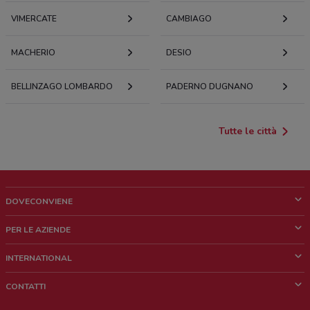
VIMERCATE
CAMBIAGO
MACHERIO
DESIO
BELLINZAGO LOMBARDO
PADERNO DUGNANO
Tutte le città
DOVECONVIENE
Cos'è DoveConviene
PER LE AZIENDE
Chi siamo
Cosa facciamo
INTERNATIONAL
News e media
Richieste commerciali e marketing
Brazil
CONTATTI
Lavora con noi
Mexico
Segnalazione punto vendita