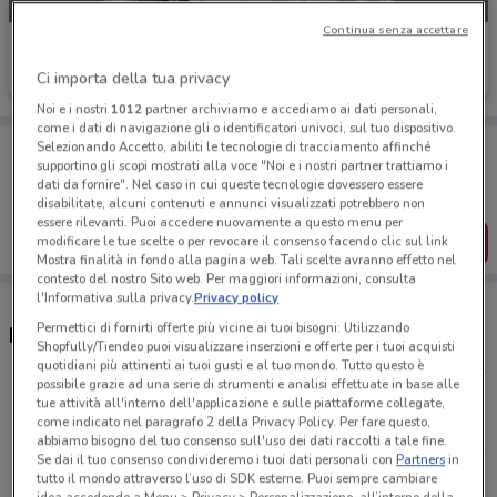
Continua senza accettare
NKD
Ci importa della tua privacy
Scade domenica
5.7 km
Noi e i nostri
1012
partner archiviamo e accediamo ai dati personali,
come i dati di navigazione gli o identificatori univoci, sul tuo dispositivo.
Porta DoveConviene sempre con te!
Selezionando Accetto, abiliti le tecnologie di tracciamento affinché
supportino gli scopi mostrati alla voce "Noi e i nostri partner trattiamo i
Puoi trovare le migliori offerte dei negozi vicino a te,
salvarle e creare la tua lista del risparmio, comodamente
dati da fornire". Nel caso in cui queste tecnologie dovessero essere
dal tuo cellulare.
disabilitate, alcuni contenuti e annunci visualizzati potrebbero non
essere rilevanti. Puoi accedere nuovamente a questo menu per
SCARICA L’APP
modificare le tue scelte o per revocare il consenso facendo clic sul link
Mostra finalità in fondo alla pagina web. Tali scelte avranno effetto nel
contesto del nostro Sito web. Per maggiori informazioni, consulta
l'Informativa sulla privacy.
Privacy policy
Permettici di fornirti offerte più vicine ai tuoi bisogni: Utilizzando
Negozi NKD a Brugherio
Shopfully/Tiendeo puoi visualizzare inserzioni e offerte per i tuoi acquisti
quotidiani più attinenti ai tuoi gusti e al tuo mondo. Tutto questo è
possibile grazie ad una serie di strumenti e analisi effettuate in base alle
Casiraghi, 79 Sesto San Giovanni
tue attività all'interno dell'applicazione e sulle piattaforme collegate,
come indicato nel paragrafo 2 della Privacy Policy. Per fare questo,
5.7 km
CHIUSO
abbiamo bisogno del tuo consenso sull'uso dei dati raccolti a tale fine.
Se dai il tuo consenso condivideremo i tuoi dati personali con
Partners
in
tutto il mondo attraverso l’uso di SDK esterne. Puoi sempre cambiare
Via Milano, 96 Pioltello
idea accedendo a Menu > Privacy > Personalizzazione, all’interno della