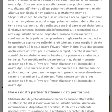
6 km
CHIUSO
nostra App. Cosa succede se accetti: Le inserzioni pubblicitarie che
visualizzerai all'interno dell’app potranno trattare di argomenti relativi
alla tua cronologia di navigazione su piattaforme esterne a
Via Cicerone Marco Tullio, 4 Milano
Shopfully/Tiendeo. Ad esempio, se un servizio a noi collegato ci informa
9.3 km
CHIUSO
che hai navigato in un sito di viaggi, potremo mostrarti delle offerte a
tema vacanze. Inoltre, i dati sulla posizione (nel caso in cui abbia fornito
il relativo consenso) insieme alle informazioni sulle prestazioni della
Via Matteotti 25 Seregno
rete e agli identificativi del dispositivo, possono essere raccolte e
condivisi con terze parti per comprendere e migliorare la connettività e
12.8 km
CHIUSO
le esperienze applicative sulle delle reti wireless, come meglio indicato
nel paragrafo 13.b della nostra Privacy Policy. Inoltre, i tuoi dati possono
Piazzale Pietro Gobetti 68 Cassano D'adda
anche essere utilizzati per la creazione di report, ricerche di mercato,
scientifiche e statistiche, analisi basate sulla posizione e analisi delle
16.2 km
CHIUSO
tendenze. Puoi modificare le tue preferenze in qualsiasi momento
accedendo a Menu > Privacy > Personalizzazione all'interno della
nostra App. Cosa succede se rifiuti: Continuerai a visualizzare annunci
Tutti i negozi NKD
pubblicitari, ma riguarderanno argomenti generici e probabilmente non
saranno rilevanti per i tuoi interessi. Potrai sempre cambiare idea
accedendo a Menu > Privacy > Personalizzazione all'interno della
nostra App.
Altri volantini nelle vicinanze
Noi e i nostri partner trattiamo i dati per fornire:
Utilizzare dati di geolocalizzazione precisi. Scansione attiva delle
caratteristiche del dispositivo ai fini dell’identificazione. Archiviare
informazioni su dispositivo e/o accedervi. Pubblicità e contenuti
personalizzati, misurazione delle prestazioni dei contenuti e degli