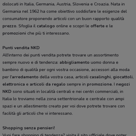
dislocati in Italia, Germania, Austria, Slovenia e Croazia. Nata in
Germania nel 1962 ha come obiettivo soddisfare le esigenze del
consumatore proponendo articoli con un buon rapporto qualità
prezzo
. Sfoglia il
catalogo
online e scopri le
offerte
e le
promozioni
che più ti interessano.
Punti vendita NKD
All'interno dei punti vendita potrete trovare un assortimento
sempre nuovo e di tendenza:
abbigliamento
uomo donna e
bambino di qualità per ogni vostra occasione, accessori alla moda
per l'
arredamento
della vostra casa, articoli
casalinghi
,
giocattoli
,
elettronica
e
articoli da regalo
sempre in
promozione
. I
negozi
NKD
sono situati in località centrali e nei centri commerciali, in
Italia lo troviamo nella zona settentrionale e centrale con ampi
spazi e un allestimento creato per voi dove potrete trovare con
facilità gli articoli che vi interessano.
Shopping senza pensieri!
Vuoi fare shopping di tendenza? visita il sito ufficiale dove poter