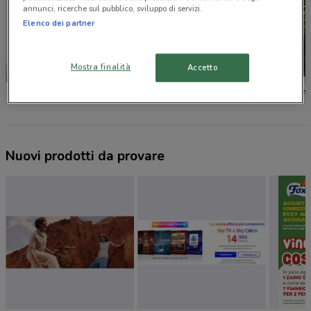
annunci, ricerche sul pubblico, sviluppo di servizi.
Elenco dei partner
Mostra finalità
Accetto
NUOVO
KiK
Oltre
Yamam
Nuovi prodotti da provare