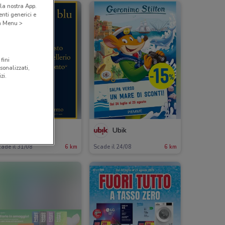
la nostra App.
nti generici e
 a Menu >
fini
sonalizzati,
zi.
Ubik
Ubik
ade il 31/08
6 km
Scade il 24/08
6 km