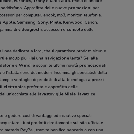
ieuro, Euronics, Trony
e tanto altro. Prima di andare
i soddisfano. Approfitta delle nuove
promozioni
per
cessori per computer, ebook, mp3, monitor, telefonia,
me
Apple
,
Samsung
,
Sony
,
Miele
,
Kenwood
, Canon,
a gamma di
videogiochi
, accessori e
console
delle
a linea dedicata a loro
,
che ti garantisce prodotti sicuri e
rti e molto più. Hai una
navigazione
lenta? Sei alla
dafone
e
Wind
, e scopri le ultime novità
promozionali
ga e l'istallazione del modem. Insomma gli specialisti della
l’ampio ventaglio di prodotti di alta tecnologia a
prezzi
i elettronica
preferito e approfitta delle
 dai un’occhiata alle
lavastoviglie Miele
,
lavatrice
te
e godere così di vantaggi ed iniziative speciali
i acquistare i tuoi prodotti direttamente sul sito ufficiale
tico metodo PayPal, tramite bonifico bancario o con una