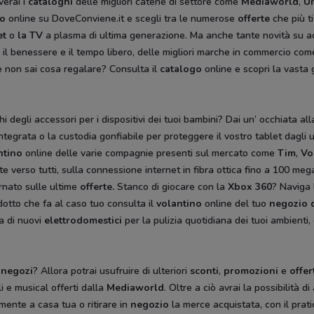
verai i
cataloghi
delle migliori catene di settore come
Mediaworld
,
Un
no
online su DoveConviene.it e scegli tra le numerose
offerte
che più t
et
o
la TV
a plasma di ultima generazione. Ma anche tante novità su ac
a, il benessere e il tempo libero, delle migliori marche in commercio co
e non sai cosa regalare? Consulta il
catalogo
online e scopri la vast
i degli accessori per i dispositivi dei tuoi bambini? Dai un’ occhiata all
tegrata o la custodia gonfiabile per proteggere il vostro tablet dagli u
ntino
online delle varie compagnie presenti sul mercato come
Tim
,
Vo
ate verso tutti, sulla connessione internet in fibra ottica fino a 100 me
ornato sulle ultime
offerte.
Stanco di giocare con la
Xbox 360
? Naviga 
odotto che fa al caso tuo consulta il
volantino
online del tuo
negozio d
a di nuovi
elettrodomestici
per la pulizia quotidiana dei tuoi ambienti,
i
negozi
? Allora potrai usufruire di ulteriori
sconti
,
promozioni
e
offer
li e musical offerti dalla
Mediaworld
. Oltre a ciò avrai la possibilità d
mente a casa tua o ritirare in
negozio
la merce acquistata, con il pra