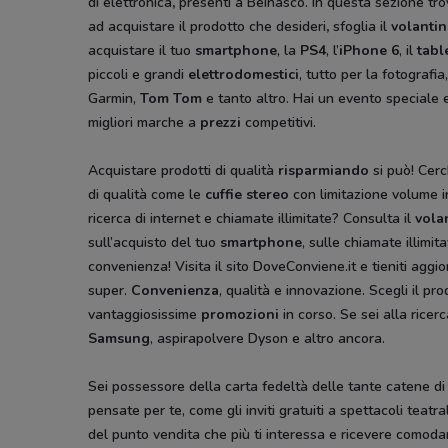
di elettronica
,
presenti a Beinasco. In questa sezione tro
ad acquistare il prodotto che desideri
,
sfoglia il
volanti
acquistare il tuo
smartphone
, la
PS4
, l’
iPhone 6
, il
tabl
piccoli e grandi
elettrodomestici
, tutto per la fotografi
Garmin,
Tom Tom
e tanto altro. Hai un evento speciale 
migliori marche a
prezzi
competitivi.
Acquistare prodotti di qualità
risparmiando
si può! Cerch
di qualità come le
cuffie stereo
con limitazione volume in
ricerca di internet e chiamate illimitate? Consulta il
vola
sull’acquisto del tuo
smartphone
, sulle chiamate illimit
convenienza! Visita il sito DoveConviene.it e tieniti aggi
super.
Convenienza
, qualità e innovazione. Scegli il pr
vantaggiosissime
promozioni
in corso. Se sei alla ricerc
Samsung
, aspirapolvere Dyson
e altro ancora.
Sei possessore della carta fedeltà delle tante catene d
pensate per te, come gli inviti gratuiti a spettacoli teatra
del punto vendita che più ti interessa e ricevere comoda