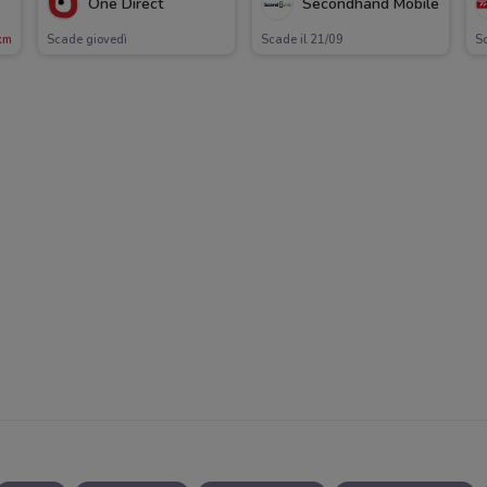
One Direct
Secondhand Mobile
km
Scade giovedì
Scade il 21/09
Sc