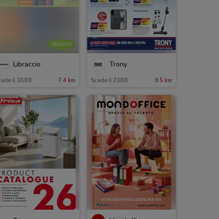
NUOVO
Libraccio
Trony
ade il 30/08
7.4 km
Scade il 23/08
9.5 km