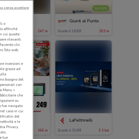
ua senza accettare
NUOVO
Fastweb
Giunti al Punto
li o
nto affinché
ade il 27/08
247 m
Scade il 16/08
303 m
in cui queste
ere rilevanti.
 facendo clic
ro Sito web.
are inserzioni e
bile grazie ad
sulle
amo bisogno del
 personali con
o a Menu >
bblicitarie che
vigazione su
e hai navigato
(nel caso in cui
ificativi del
MediaWorld
LaFeltrinelli
ettività e le
stra Privacy
ade il 14/08
366 m
Scade il 31/08
3.3 km
cato,
e tue