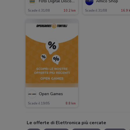
Foto Digital Discount
Amico Shop
Scade il 31/08
10.2 km
Scade il 31/08
16.9 
Open Games
Scade il 19/05
8.8 km
Le offerte di Elettronica più cercate