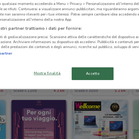
in qualsiasi momento accedendo a Menu > Privacy > Personalizzazione all'interno del
 se rifiuti: Continuerai a visualizzare annunci pubblicitari, ma riguarderanno argome
te non saranno rilevanti per i tuoi interessi. Potrai sempre cambiare idea accedendo
rsonalizzazione all'interno della nostra App.
stri partner trattiamo i dati per fornire:
ti di geolocalizzazione precisi. Scansione attiva delle caratteristiche del dispositivo ai 
icazione. Archiviare informazioni su dispositivo e/o accedervi. Pubblicità e contenuti per
delle prestazioni dei contenuti e degli annunci, ricerche sul pubblico, sviluppo di servi
partner
O
Mostra finalità
Accetto
Mondadori Store
GBC
km
Scade il 23/08
4.3 km
Scade il 30/09
5.2 km
Sc