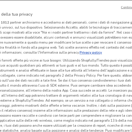
Contin
 della tua privacy
Euronics
Expert
i
1012
partner archiviamo e accediamo ai dati personali, come i dati di navigazione g
ri univoci, sul tuo dispositivo. Selezionando Accetto, abiliti le tecnologie di tracciame
km
Scade il 19/08
3.3 km
Scade il 19/08
5.4 km
Sc
li scopi mostrati alla voce "Noi e i nostri partner trattiamo i dati da fornire". Nel caso 
ovessero essere disabilitate, alcuni contenuti e annunci visualizzati potrebbero non ess
re nuovamente a questo menu per modificare le tue scelte o per revocare il consenso
tra finalità in fondo alla pagina web. Tali scelte avranno effetto nel contesto del nost
 informazioni, consulta l'Informativa sulla privacy.
Privacy policy
i fornirti offerte più vicine ai tuoi bisogni: Utilizzando Shopfully/Tiendeo puoi visualizz
i tuoi acquisti quotidiani più attinenti ai tuoi gusti e al tuo mondo. Tutto questo è possi
 strumenti e analisi effettuate in base alle tue attività all'interno dell'applicazione e 
collegate, come indicato nel paragrafo 2 della Privacy Policy. Per fare questo, abbi
 sull'uso dei dati raccolti a tale fine. Se dai il tuo consenso condivideremo i tuoi dati
tutto il mondo attraverso l’uso di SDK esterne. Puoi sempre cambiare idea accedend
rsonalizzazione, all’interno della nostra App. Cosa succede se accetti: Le inserzioni pu
i all'interno dell’app potranno trattare di argomenti relativi alla tua cronologia di na
esterne a Shopfully/Tiendeo. Ad esempio, se un servizio a noi collegato ci informa ch
I
NUOVO
-2 GIORNI
i viaggi, potremo mostrarti delle offerte a tema vacanze. Inoltre, i dati sulla posizione 
o il relativo consenso) insieme alle informazioni sulle prestazioni della rete e agli ident
Gamelife
MediaWorld
 possono essere raccolte e condivisi con terze parti per comprendere e migliorare la conn
pplicative sulle delle reti wireless, come meglio indicato nel paragrafo 13.b della no
 m
Scade il 12/11
328 m
Scade domenica
366 m
Sc
re, i tuoi dati possono anche essere utilizzati per la creazione di report, ricerche di mer
 e statistiche, analisi basate sulla posizione e analisi delle tendenze. Puoi modificare l