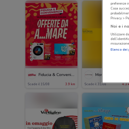
preferenze 
Cosa succede
probabilmen
Privacy > Pe
Noi e i no
Utilizzare da
dell’identif
misurazione 
Elenco dei 
NUOV
Fiducia & Convenienza
Mondadori Store
Scade il 15/08
3.9 km
Scade il 31/08
4.3 