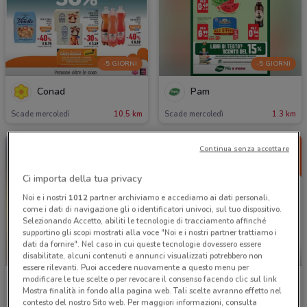
-5 GIORNI
-5 GIORNI
Conad
Pam
Scade mercoledì
10.5 km
Scade mercoledì
1.3 km
Continua senza accettare
Ci importa della tua privacy
Noi e i nostri
1012
partner archiviamo e accediamo ai dati personali,
come i dati di navigazione gli o identificatori univoci, sul tuo dispositivo.
Selezionando Accetto, abiliti le tecnologie di tracciamento affinché
supportino gli scopi mostrati alla voce "Noi e i nostri partner trattiamo i
dati da fornire". Nel caso in cui queste tecnologie dovessero essere
-4 GIORNI
disabilitate, alcuni contenuti e annunci visualizzati potrebbero non
essere rilevanti. Puoi accedere nuovamente a questo menu per
modificare le tue scelte o per revocare il consenso facendo clic sul link
Il Gigante
Unes
Mostra finalità in fondo alla pagina web. Tali scelte avranno effetto nel
contesto del nostro Sito web. Per maggiori informazioni, consulta
Scade il 09/09
8.5 km
Scade martedì
1.2 km