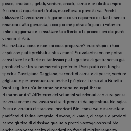
pesce, crostacei, gelati, verdure, snack, carne e prodotti sempre
freschi del reparto ortofrutta, macelleria e panetteria. Perché
utilizzare Doveconviene ti garantisce un risparmio costante senza
rinunciare alla genuinità, ecco perché potrai sfogliare i volantini
online aggiornati e consultare le
offerte
e le promozioni dei punti
vendita di Asti.
Hai invitati a cena e non sai cosa preparare? Vuoi stupire i tuoi
ospiti con piatti prelibati e stuzzicanti? Sui volantini online potrai
consultare le offerte di tantissimi piatti gustosi di gastronomia già
pronti del vostro supermercato preferito. Primi piatti con funghi,
speck e Parmigiano Reggiano, secondi di carne e di pesce, verdure
grigliate e per accontentare anche i più piccoli torta alla Nutella.
Vuoi seguire un’alimentazione sana ed equilibrata
risparmiando
? All’interno dei volantini selezionati con cura per te
troverai anche una vasta scelta di prodotti da agricoltura biologica,
frutta e verdura di stagione,
prodotti Bio
, conserve e marmellate,
panificati di farina integrale, d’avena, di kamut, di segale e prodotti
senza glutine di altissima qualità a prezzi vantaggiosissimi. Ma
anche una vasta scelta di prodotti no food al miglior rapporto