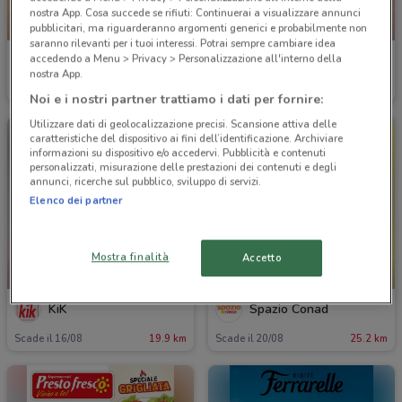
nostra App. Cosa succede se rifiuti: Continuerai a visualizzare annunci
-5 GIORNI
NUOVO
pubblicitari, ma riguarderanno argomenti generici e probabilmente non
saranno rilevanti per i tuoi interessi. Potrai sempre cambiare idea
accedendo a Menu > Privacy > Personalizzazione all'interno della
Conad
Crai
nostra App.
Scade mercoledì
10.5 km
Scade il 19/08
18.7 km
Noi e i nostri partner trattiamo i dati per fornire:
Utilizzare dati di geolocalizzazione precisi. Scansione attiva delle
caratteristiche del dispositivo ai fini dell’identificazione. Archiviare
informazioni su dispositivo e/o accedervi. Pubblicità e contenuti
personalizzati, misurazione delle prestazioni dei contenuti e degli
annunci, ricerche sul pubblico, sviluppo di servizi.
Elenco dei partner
Mostra finalità
Accetto
NUOVO
NUOVO
KiK
Spazio Conad
Scade il 16/08
19.9 km
Scade il 20/08
25.2 km