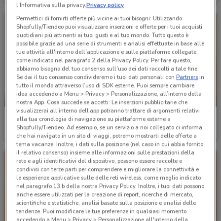
l'Informativa sulla privacy.
Privacy policy
Permettici di fornirti offerte più vicine ai tuoi bisogni: Utilizzando
Shopfully/Tiendeo puoi visualizzare inserzioni e offerte per i tuoi acquisti
quotidiani più attinenti ai tuoi gusti e al tuo mondo. Tutto questo è
possibile grazie ad una serie di strumenti e analisi effettuate in base alle
tue attività all'interno dell'applicazione e sulle piattaforme collegate,
come indicato nel paragrafo 2 della Privacy Policy. Per fare questo,
abbiamo bisogno del tuo consenso sull'uso dei dati raccolti a tale fine.
Se dai il tuo consenso condivideremo i tuoi dati personali con
Partners
in
tutto il mondo attraverso l’uso di SDK esterne. Puoi sempre cambiare
idea accedendo a Menu > Privacy > Personalizzazione, all’interno della
-2 GIORNI
-5 GIORNI
nostra App. Cosa succede se accetti: Le inserzioni pubblicitarie che
visualizzerai all'interno dell’app potranno trattare di argomenti relativi
Aldi
Spazio Conad
alla tua cronologia di navigazione su piattaforme esterne a
Shopfully/Tiendeo. Ad esempio, se un servizio a noi collegato ci informa
Scade domenica
2.7 km
Scade mercoledì
25.2 km
che hai navigato in un sito di viaggi, potremo mostrarti delle offerte a
tema vacanze. Inoltre, i dati sulla posizione (nel caso in cui abbia fornito
il relativo consenso) insieme alle informazioni sulle prestazioni della
rete e agli identificativi del dispositivo, possono essere raccolte e
condivisi con terze parti per comprendere e migliorare la connettività e
le esperienze applicative sulle delle reti wireless, come meglio indicato
nel paragrafo 13.b della nostra Privacy Policy. Inoltre, i tuoi dati possono
anche essere utilizzati per la creazione di report, ricerche di mercato,
scientifiche e statistiche, analisi basate sulla posizione e analisi delle
tendenze. Puoi modificare le tue preferenze in qualsiasi momento
accedendo a Menu > Privacy > Personalizzazione all'interno della