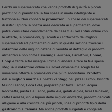
Cerchi un supermercato che venda prodotti di qualità a piccoli
prezzi? Vuoi pianificare la tua spesa in modo intelligente e
funzionale? Non conosci le
promozioni in corso
dei supermercati
di Asti? Esplora la nostra area dedicata ai supermercati, dove
potrai consultare comodamente da casa tua i
volantini
online con
le offerte, le promozioni, gli sconti e i sottocosto dei migliori
supermercati ed ipermercati di
Asti
. In questa sezione troverai il
volantino
delle migliori catene di vendita al dettaglio di prodotti
alimentari e non come
Esselunga, Auchan, Carrefour, Conad,
Coop
e tante altre insegne. Prima di andare a fare la tua spesa
sfoglia il volantino
online su DoveConviene.it e scegli tra le
numerose offerte e promozioni che più ti soddisfano.
Prodotti
delle migliori marche a prezzi vantaggiosi
: pizza Buitoni, biscotti
Mulino Bianco, Coca Cola, preparati per torte Cameo, acqua
Rocchetta, pasta De Cecco, pollo Aia, gelati Algida, birra Heineken,
caffè Lavazza, vini e liquori delle migliori enoteche, prodotti dedicati
all'igiene e alla crescita dei più piccoli, linee di prodotti tipici della
gastronomia italiana
. Ma anche prodotti surgelati e congelati: