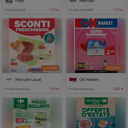
Foxy
Mercatò
Scade giovedì
1.5 km
Scade mercoledì
1.9 km
-2 GIORNI
-2 GIORNI
Mercatò Local
Ok Market
Scade domenica
19 km
Scade domenica
436 m