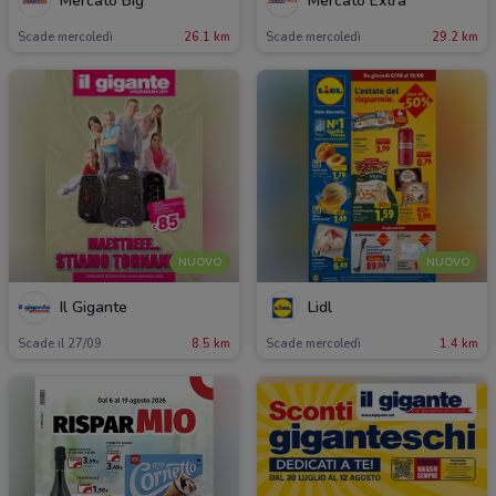
Mercatò Big
Mercatò Extra
Scade mercoledì
26.1 km
Scade mercoledì
29.2 km
NUOVO
NUOVO
Il Gigante
Lidl
Scade il 27/09
8.5 km
Scade mercoledì
1.4 km