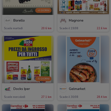
-4 GIORNI
Borello
Magnone
Scade martedì
20.6 km
Scade il 19/08
22.6 km
-5 GIORNI
Docks Iper
Gelmarket
Scade mercoledì
27.1 km
Scade il 30/08
28.4 km