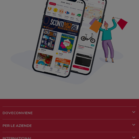
DOVECONVIENE
Cos'è DoveConviene
PER LE AZIENDE
Chi siamo
Cosa facciamo
INTERNATIONAL