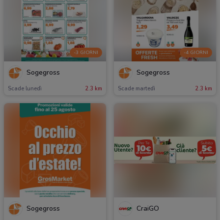
-3 GIORNI
-4 GIORNI
Sogegross
Sogegross
Scade lunedì
2.3 km
Scade martedì
2.3 km
Sogegross
CraiGO