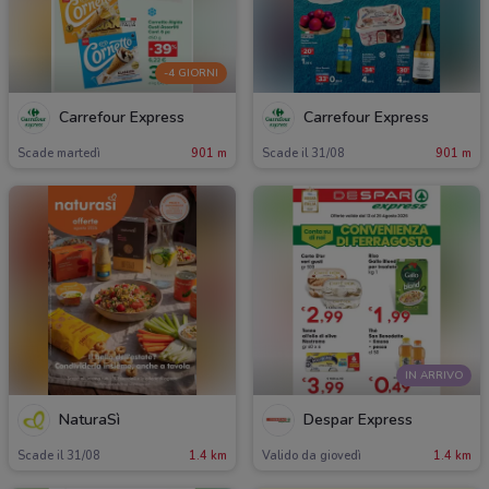
-4 GIORNI
Carrefour Express
Carrefour Express
Scade martedì
901 m
Scade il 31/08
901 m
IN ARRIVO
NaturaSì
Despar Express
Scade il 31/08
1.4 km
Valido da giovedì
1.4 km