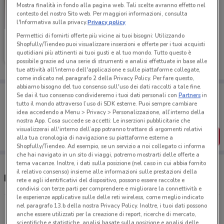
Mostra finalità in fondo alla pagina web. Tali scelte avranno effetto nel
contesto del nostro Sito web. Per maggiori informazioni, consulta
l'Informativa sulla privacy.
Privacy policy
Permettici di fornirti offerte più vicine ai tuoi bisogni: Utilizzando
Foxy
Shopfully/Tiendeo puoi visualizzare inserzioni e offerte per i tuoi acquisti
quotidiani più attinenti ai tuoi gusti e al tuo mondo. Tutto questo è
Scade il 13/08
1.5 km
possibile grazie ad una serie di strumenti e analisi effettuate in base alle
tue attività all'interno dell'applicazione e sulle piattaforme collegate,
come indicato nel paragrafo 2 della Privacy Policy. Per fare questo,
abbiamo bisogno del tuo consenso sull'uso dei dati raccolti a tale fine.
Porta DoveConviene sempre con te!
Se dai il tuo consenso condivideremo i tuoi dati personali con
Partners
in
Puoi trovare le migliori offerte dei negozi vicino a te,
tutto il mondo attraverso l’uso di SDK esterne. Puoi sempre cambiare
salvarle e creare la tua lista del risparmio, comodamente
idea accedendo a Menu > Privacy > Personalizzazione, all’interno della
dal tuo cellulare.
nostra App. Cosa succede se accetti: Le inserzioni pubblicitarie che
visualizzerai all'interno dell’app potranno trattare di argomenti relativi
SCARICA L’APP
alla tua cronologia di navigazione su piattaforme esterne a
Shopfully/Tiendeo. Ad esempio, se un servizio a noi collegato ci informa
che hai navigato in un sito di viaggi, potremo mostrarti delle offerte a
tema vacanze. Inoltre, i dati sulla posizione (nel caso in cui abbia fornito
il relativo consenso) insieme alle informazioni sulle prestazioni della
Negozi Foxy a Asti
rete e agli identificativi del dispositivo, possono essere raccolte e
condivisi con terze parti per comprendere e migliorare la connettività e
le esperienze applicative sulle delle reti wireless, come meglio indicato
nel paragrafo 13.b della nostra Privacy Policy. Inoltre, i tuoi dati possono
Corso Dante Alighieri Asti
anche essere utilizzati per la creazione di report, ricerche di mercato,
369 m
scientifiche e statistiche, analisi basate sulla posizione e analisi delle