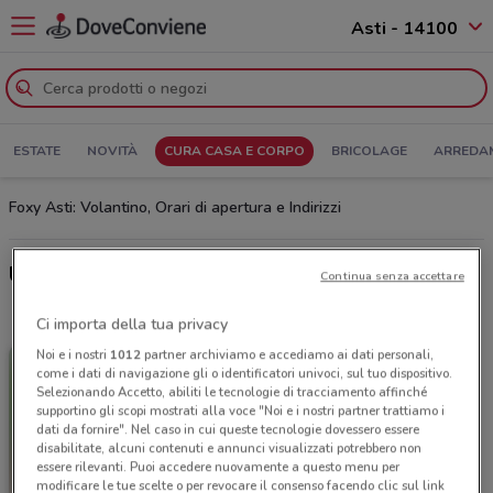
Asti - 14100
ESTATE
NOVITÀ
CURA CASA E CORPO
BRICOLAGE
ARREDA
Foxy Asti: Volantino, Orari di apertura e Indirizzi
Ultime offerte del volantino Foxy
Continua senza accettare
Ci importa della tua privacy
Noi e i nostri
1012
partner archiviamo e accediamo ai dati personali,
come i dati di navigazione gli o identificatori univoci, sul tuo dispositivo.
Selezionando Accetto, abiliti le tecnologie di tracciamento affinché
supportino gli scopi mostrati alla voce "Noi e i nostri partner trattiamo i
dati da fornire". Nel caso in cui queste tecnologie dovessero essere
disabilitate, alcuni contenuti e annunci visualizzati potrebbero non
essere rilevanti. Puoi accedere nuovamente a questo menu per
modificare le tue scelte o per revocare il consenso facendo clic sul link