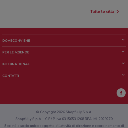
Tutte le città
DOVECONVIENE
Cos'è DoveConviene
PER LE AZIENDE
Chi siamo
Cosa facciamo
INTERNATIONAL
News e media
Richieste commerciali e marketing
Brazil
CONTATTI
Lavora con noi
Mexico
Segnalazione punto vendita
France
Segnalazione Volantino
Australia
Hai un malfunzionamento sul web o sull'app?
New Zealand
© Copyright 2026 Shopfully S.p.A.
Shopfully S.p.A. - C.F / P. Iva 03156531208 REA: MI-2029270
Società a socio unico soggetta all’attività di direzione e coordinamento di