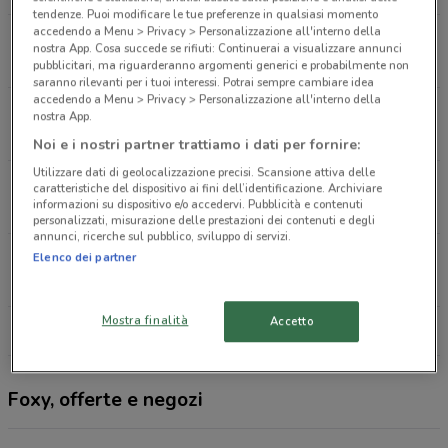
tendenze. Puoi modificare le tue preferenze in qualsiasi momento
accedendo a Menu > Privacy > Personalizzazione all'interno della
Corso Ivrea Angolo Corso Torino Asti
nostra App. Cosa succede se rifiuti: Continuerai a visualizzare annunci
1.5 km
CHIUSO
pubblicitari, ma riguarderanno argomenti generici e probabilmente non
saranno rilevanti per i tuoi interessi. Potrai sempre cambiare idea
accedendo a Menu > Privacy > Personalizzazione all'interno della
Via Cavour, 81 Asti
nostra App.
1.6 km
CHIUSO
Noi e i nostri partner trattiamo i dati per fornire:
Utilizzare dati di geolocalizzazione precisi. Scansione attiva delle
Via A. Monti, 2 Asti
caratteristiche del dispositivo ai fini dell’identificazione. Archiviare
informazioni su dispositivo e/o accedervi. Pubblicità e contenuti
1.7 km
CHIUSO
personalizzati, misurazione delle prestazioni dei contenuti e degli
annunci, ricerche sul pubblico, sviluppo di servizi.
Piazza Leonardo da Vinci, 23 Asti
Elenco dei partner
1.7 km
CHIUSO
Mostra finalità
Accetto
Tutti i negozi Foxy
Foxy, offerte e negozi