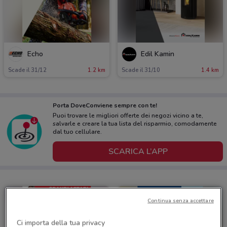
Echo
Edil Kamin
Scade il 31/12
1.2 km
Scade il 31/10
1.4 km
Porta DoveConviene sempre con te!
Puoi trovare le migliori offerte dei negozi vicino a te,
salvarle e creare la tua lista del risparmio, comodamente
dal tuo cellulare.
SCARICA L’APP
Continua senza accettare
Ci importa della tua privacy