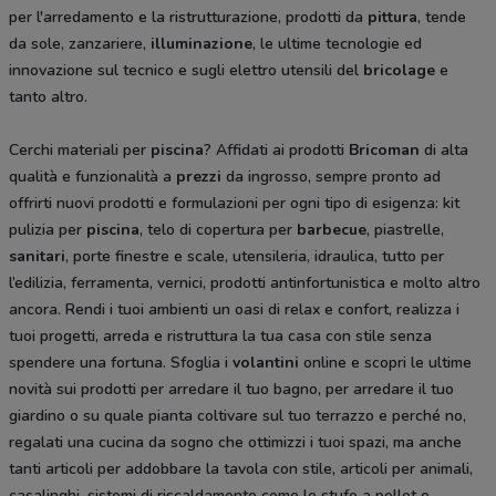
per l'arredamento e la ristrutturazione, prodotti da
pittura
, tende
da sole, zanzariere,
illuminazione
, le ultime tecnologie ed
innovazione sul tecnico e sugli elettro utensili del
bricolage
e
tanto altro.
Cerchi materiali per
piscina
? Affidati ai prodotti
Bricoman
di alta
qualità e funzionalità a
prezzi
da ingrosso, sempre pronto ad
offrirti nuovi prodotti e formulazioni per ogni tipo di esigenza: kit
pulizia per
piscina
, telo di copertura per
barbecue
, piastrelle,
sanitari
, porte finestre e scale, utensileria, idraulica, tutto per
l’edilizia, ferramenta, vernici, prodotti antinfortunistica e molto altro
ancora. Rendi i tuoi ambienti un oasi di relax e confort, realizza i
tuoi progetti, arreda e ristruttura la tua casa con stile senza
spendere una fortuna. Sfoglia i
volantini
online e scopri le ultime
novità sui prodotti per arredare il tuo bagno, per arredare il tuo
giardino o su quale pianta coltivare sul tuo terrazzo e perché no,
regalati una cucina da sogno che ottimizzi i tuoi spazi, ma anche
tanti articoli per addobbare la tavola con stile, articoli per animali,
casalinghi, sistemi di riscaldamento come le stufe a pellet e