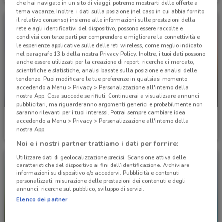
che hai navigato in un sito di viaggi, potremo mostrarti delle offerte a
tema vacanze. Inoltre, i dati sulla posizione (nel caso in cui abbia fornito
il relativo consenso) insieme alle informazioni sulle prestazioni della
rete e agli identificativi del dispositivo, possono essere raccolte e
condivisi con terze parti per comprendere e migliorare la connettività e
le esperienze applicative sulle delle reti wireless, come meglio indicato
nel paragrafo 13.b della nostra Privacy Policy. Inoltre, i tuoi dati possono
anche essere utilizzati per la creazione di report, ricerche di mercato,
scientifiche e statistiche, analisi basate sulla posizione e analisi delle
tendenze. Puoi modificare le tue preferenze in qualsiasi momento
accedendo a Menu > Privacy > Personalizzazione all'interno della
nostra App. Cosa succede se rifiuti: Continuerai a visualizzare annunci
-1 GIORNO
-1 GIORNO
pubblicitari, ma riguarderanno argomenti generici e probabilmente non
saranno rilevanti per i tuoi interessi. Potrai sempre cambiare idea
La Prealpina
La Prealpina
accedendo a Menu > Privacy > Personalizzazione all'interno della
nostra App.
Scade domani
6.4 km
Scade domani
6.4 km
Noi e i nostri partner trattiamo i dati per fornire:
Utilizzare dati di geolocalizzazione precisi. Scansione attiva delle
caratteristiche del dispositivo ai fini dell’identificazione. Archiviare
informazioni su dispositivo e/o accedervi. Pubblicità e contenuti
personalizzati, misurazione delle prestazioni dei contenuti e degli
annunci, ricerche sul pubblico, sviluppo di servizi.
Elenco dei partner