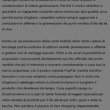
condizionatori di ultima generazione. Perché il nostro obiettivo e
garantirti un
risparmio
costante senza rinunciare alla qualità, ecco
perché potrai sfogliare i
volantini
online sempre aggiornati e
consultare le
offerte
e le
promozioni
dei punti vendita di
fai da te
di Asti.
Inoltre se sei possessore della carta fedeltà delle tante catene di
bricolage potrai usufruire di ulteriori
sconti
,
promozioni
e
offerte
e godere così di vantaggi speciali. Oltre a ciò avrai la possibilità di
acquistare i tuoi prodotti direttamente sul sito ufficiale del punto
vendita che più ti interessa e ricevere comodamente a casa tua la
merce acquistata, con il pratico metodo PayPal, tramite bonifico
bancario o con una semplice carta prepagata. Non ti resta che
sfogliare il
catalogo
online su DoveConviene.it e scegliere il
prodotto che desideravi da tempo. Cosa aspetti naviga su
DoveConviene.it e scopri le tante formule di
negozi
specializzati
nella vendita di prodotti per il
fai da te
per tutti i gusti e tutte le
tasche. Non perdere il piacere di fare shopping
risparmiando
,