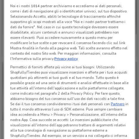
Noi e i nostri
1014
partner archiviamo e accediamo ai dati personali,
come i dati di navigazione gli o identificatori univoci, sul tuo dispositivo.
Selezionando Accetto, abiliti le tecnologie di tracciamento affinché
supportino gli scopi mostrati alla voce "Noi e i nostri partner trattiamo i
dati da fornire". Nel caso in cui queste tecnologie dovessero essere
disabilitate, alcuni contenuti e annunci visualizzati potrebbero non
essere rilevanti. Puoi accedere nuovamente a questo menu per
Bricofer
Bricofer
modificare le tue scelte o per revocare il consenso facendo clic sul link
Mostra finalità in fondo alla pagina web. Tali scelte avranno effetto nel
Scade il 23/08
2.1 km
Scade il 31/08
2.1 km
contesto del nostro Sito web. Per maggiori informazioni, consulta
l'Informativa sulla privacy.
Privacy policy
Permettici di fornirti offerte più vicine ai tuoi bisogni: Utilizzando
Shopfully/Tiendeo puoi visualizzare inserzioni e offerte per i tuoi acquisti
quotidiani più attinenti ai tuoi gusti e al tuo mondo. Tutto questo è
possibile grazie ad una serie di strumenti e analisi effettuate in base alle
tue attività all'interno dell'applicazione e sulle piattaforme collegate,
come indicato nel paragrafo 2 della Privacy Policy. Per fare questo,
abbiamo bisogno del tuo consenso sull'uso dei dati raccolti a tale fine.
Se dai il tuo consenso condivideremo i tuoi dati personali con
Partners
in
tutto il mondo attraverso l’uso di SDK esterne. Puoi sempre cambiare
idea accedendo a Menu > Privacy > Personalizzazione, all’interno della
SCADE OGGI
SCADE OGGI
nostra App. Cosa succede se accetti: Le inserzioni pubblicitarie che
visualizzerai all'interno dell’app potranno trattare di argomenti relativi
La Prealpina
La Prealpina
alla tua cronologia di navigazione su piattaforme esterne a
Shopfully/Tiendeo. Ad esempio, se un servizio a noi collegato ci informa
Scade oggi
6.4 km
Scade oggi
6.4 km