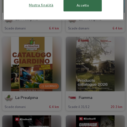
Mostra finalità
Accetto
-1 GIORNO
-1 GIORNO
La Prealpina
La Prealpina
Scade domani
6.4 km
Scade domani
6.4 km
-1 GIORNO
La Prealpina
Fiamma
Scade domani
6.4 km
Scade il 31/12
20.3 km