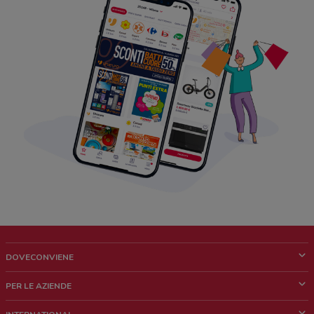
DOVECONVIENE
Cos'è DoveConviene
PER LE AZIENDE
Chi siamo
Cosa facciamo