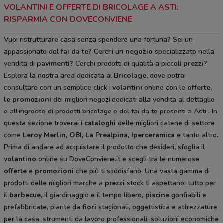
VOLANTINI E OFFERTE DI BRICOLAGE A ASTI:
RISPARMIA CON DOVECONVIENE
Vuoi ristrutturare casa senza spendere una fortuna? Sei un
appassionato del
fai da te
? Cerchi un
negozio
specializzato nella
vendita di
pavimenti?
Cerchi prodotti di qualità a piccoli
prezzi
?
Esplora la nostra area dedicata al
Bricolage
,
dove potrai
consultare con un semplice click i
volantini
online con le
offerte,
le promozioni
dei migliori negozi dedicati alla vendita al dettaglio
e all’ingrosso di prodotti bricolage e del fai da te
presenti a Asti
. In
questa sezione troverai i
cataloghi
delle migliori catene di settore
come
Leroy Merlin
,
OBI
,
La Prealpina
,
Iperceramica
e tanto altro.
Prima di andare ad acquistare il prodotto che desideri
,
sfoglia il
volantino
online su DoveConviene.it e scegli tra le numerose
offerte
e
promozioni
che più ti soddisfano. Una vasta gamma di
prodotti delle migliori marche a
prezzi
stock ti aspettano: tutto per
il
barbecue
, il giardinaggio e il tempo libero,
piscine
gonfiabili e
prefabbricate, piante da
fiori
stagionali
,
oggettistica e attrezzature
per la casa, strumenti da lavoro professionali, soluzioni economiche