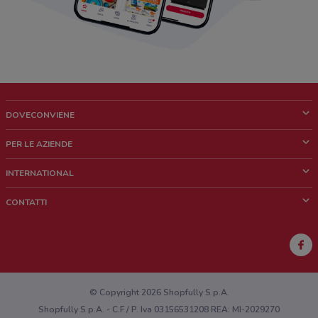
DOVECONVIENE
Cos'è DoveConviene
PER LE AZIENDE
Chi siamo
Cosa facciamo
INTERNATIONAL
News e media
Richieste commerciali e marketing
Brazil
CONTATTI
Lavora con noi
Mexico
Segnalazione punto vendita
France
Segnalazione Volantino
Australia
Hai un malfunzionamento sul web o sull'app?
New Zealand
© Copyright 2026 Shopfully S.p.A.
Shopfully S.p.A. - C.F / P. Iva 03156531208 REA: MI-2029270