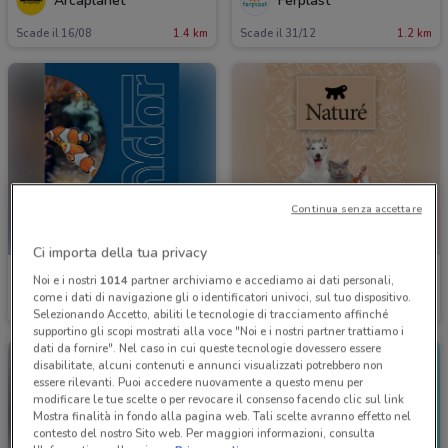
Arcaplanet
Ferplast
Scade il 16/08
1.4 km
Scade il 31/12
1.2 km
Continua senza accettare
Ci importa della tua privacy
Ferplast
Ferplast
Noi e i nostri
1014
partner archiviamo e accediamo ai dati personali,
come i dati di navigazione gli o identificatori univoci, sul tuo dispositivo.
Scade il 31/12
1.2 km
Scade il 31/12
1.2 km
Selezionando Accetto, abiliti le tecnologie di tracciamento affinché
supportino gli scopi mostrati alla voce "Noi e i nostri partner trattiamo i
dati da fornire". Nel caso in cui queste tecnologie dovessero essere
disabilitate, alcuni contenuti e annunci visualizzati potrebbero non
essere rilevanti. Puoi accedere nuovamente a questo menu per
modificare le tue scelte o per revocare il consenso facendo clic sul link
Mostra finalità in fondo alla pagina web. Tali scelte avranno effetto nel
contesto del nostro Sito web. Per maggiori informazioni, consulta