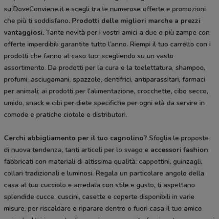
su DoveConviene.it e scegli tra le numerose offerte e promozioni
che più ti soddisfano
. Prodotti delle migliori marche a prezzi
vantaggiosi.
Tante novità per i vostri amici a due o più zampe con
offerte imperdibili garantite tutto l’anno. Riempi il tuo carrello con i
prodotti che fanno al caso tuo, scegliendo su un vasto
assortimento. Da prodotti per la cura e la toelettatura, shampoo,
profumi, asciugamani, spazzole, dentifrici, antiparassitari, farmaci
per animali; ai prodotti per l’alimentazione, crocchette, cibo secco,
umido, snack e cibi per diete specifiche per ogni età da servire in
comode e pratiche ciotole e distributori.
Cerchi abbigliamento per il tuo cagnolino?
Sfoglia le proposte
di nuova tendenza, tanti articoli per lo svago e
accessori fashion
fabbricati con materiali di altissima qualità: cappottini, guinzagli,
collari tradizionali e luminosi. Regala un particolare angolo della
casa al tuo cucciolo e arredala con stile e gusto, ti aspettano
splendide cucce, cuscini, casette e coperte disponibili in varie
misure, per riscaldare e riparare dentro o fuori casa il tuo amico