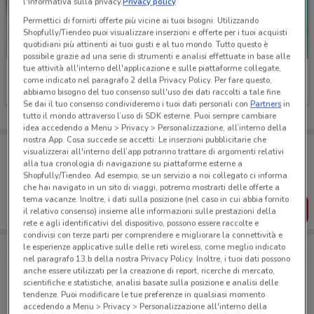
l'Informativa sulla privacy.
Privacy policy
Permettici di fornirti offerte più vicine ai tuoi bisogni: Utilizzando
Shopfully/Tiendeo puoi visualizzare inserzioni e offerte per i tuoi acquisti
quotidiani più attinenti ai tuoi gusti e al tuo mondo. Tutto questo è
possibile grazie ad una serie di strumenti e analisi effettuate in base alle
tue attività all'interno dell'applicazione e sulle piattaforme collegate,
Pet Store Conad
Best Friend
come indicato nel paragrafo 2 della Privacy Policy. Per fare questo,
abbiamo bisogno del tuo consenso sull'uso dei dati raccolti a tale fine.
Scade il 09/09
25.2 km
Scade il 31/08
Se dai il tuo consenso condivideremo i tuoi dati personali con
Partners
in
tutto il mondo attraverso l’uso di SDK esterne. Puoi sempre cambiare
idea accedendo a Menu > Privacy > Personalizzazione, all’interno della
nostra App. Cosa succede se accetti: Le inserzioni pubblicitarie che
Porta DoveConviene sempre con te!
visualizzerai all'interno dell’app potranno trattare di argomenti relativi
Puoi trovare le migliori offerte dei negozi vicino a te,
alla tua cronologia di navigazione su piattaforme esterne a
salvarle e creare la tua lista del risparmio, comodamente
Shopfully/Tiendeo. Ad esempio, se un servizio a noi collegato ci informa
dal tuo cellulare.
che hai navigato in un sito di viaggi, potremo mostrarti delle offerte a
tema vacanze. Inoltre, i dati sulla posizione (nel caso in cui abbia fornito
SCARICA L’APP
il relativo consenso) insieme alle informazioni sulle prestazioni della
rete e agli identificativi del dispositivo, possono essere raccolte e
condivisi con terze parti per comprendere e migliorare la connettività e
le esperienze applicative sulle delle reti wireless, come meglio indicato
nel paragrafo 13.b della nostra Privacy Policy. Inoltre, i tuoi dati possono
anche essere utilizzati per la creazione di report, ricerche di mercato,
Le offerte di Animali più cercate
scientifiche e statistiche, analisi basate sulla posizione e analisi delle
tendenze. Puoi modificare le tue preferenze in qualsiasi momento
Bocconcini
Cibo per gatti
Cibo per cani
accedendo a Menu > Privacy > Personalizzazione all'interno della