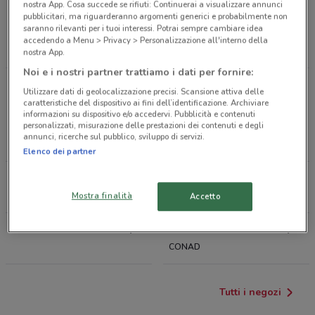
nostra App. Cosa succede se rifiuti: Continuerai a visualizzare annunci
Antiparassitari
Lettiera per gatti
pubblicitari, ma riguarderanno argomenti generici e probabilmente non
saranno rilevanti per i tuoi interessi. Potrai sempre cambiare idea
Trasportino gatto
Tiragraffi
Acquario
accedendo a Menu > Privacy > Personalizzazione all'interno della
nostra App.
Noi e i nostri partner trattiamo i dati per fornire:
Negozi di Animali a Asti
Utilizzare dati di geolocalizzazione precisi. Scansione attiva delle
caratteristiche del dispositivo ai fini dell’identificazione. Archiviare
informazioni su dispositivo e/o accedervi. Pubblicità e contenuti
personalizzati, misurazione delle prestazioni dei contenuti e degli
VOLANTINO PETMARK
VOLANTINO PURINA
annunci, ricerche sul pubblico, sviluppo di servizi.
ADVENTUROS
Elenco dei partner
VOLANTINO FERPLAST
VOLANTINO ISOLA DEI
TESORI
Mostra finalità
Accetto
VOLANTINO ARCAPLANET
VOLANTINO PET STORE
CONAD
Tutti i negozi