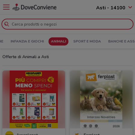
Asti - 14100
RE
INFANZIA E GIOCHI
ANIMALI
SPORT E MODA
BANCHE E ASS
Offerte di Animali a Asti