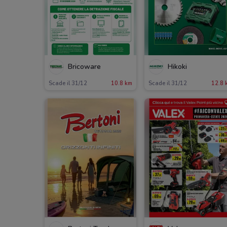
Bricoware
Hikoki
Scade il 31/12
10.8 km
Scade il 31/12
12.8 