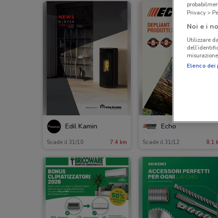
probabilmen
Privacy > Pe
Noi e i no
Utilizzare da
dell’identif
misurazione 
Elenco dei 
Edil Kamin
Echo
Scade il 31/10
7.4 km
Scade il 31/12
8.1 