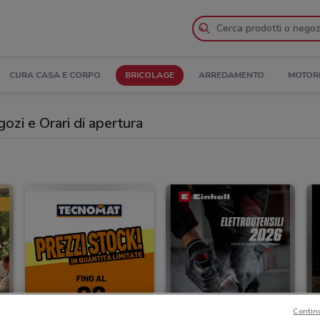
CURA CASA E CORPO
BRICOLAGE
ARREDAMENTO
MOTOR
gozi e Orari di apertura
Contin