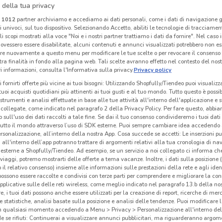
 della tua privacy
i
1012
partner archiviamo e accediamo ai dati personali, come i dati di navigazione g
ri univoci, sul tuo dispositivo. Selezionando Accetto, abiliti le tecnologie di tracciame
Tecnomat
Einhell
li scopi mostrati alla voce "Noi e i nostri partner trattiamo i dati da fornire". Nel caso 
ovessero essere disabilitate, alcuni contenuti e annunci visualizzati potrebbero non ess
km
Scade il 26/08
18.1 km
Scade il 31/12
987 m
Sc
re nuovamente a questo menu per modificare le tue scelte o per revocare il consenso
tra finalità in fondo alla pagina web. Tali scelte avranno effetto nel contesto del nost
 informazioni, consulta l'Informativa sulla privacy.
Privacy policy
i fornirti offerte più vicine ai tuoi bisogni: Utilizzando Shopfully/Tiendeo puoi visualizz
i tuoi acquisti quotidiani più attinenti ai tuoi gusti e al tuo mondo. Tutto questo è possi
 strumenti e analisi effettuate in base alle tue attività all'interno dell'applicazione e 
collegate, come indicato nel paragrafo 2 della Privacy Policy. Per fare questo, abbi
 sull'uso dei dati raccolti a tale fine. Se dai il tuo consenso condivideremo i tuoi dati
tutto il mondo attraverso l’uso di SDK esterne. Puoi sempre cambiare idea accedend
rsonalizzazione, all’interno della nostra App. Cosa succede se accetti: Le inserzioni pu
i all'interno dell’app potranno trattare di argomenti relativi alla tua cronologia di na
esterne a Shopfully/Tiendeo. Ad esempio, se un servizio a noi collegato ci informa ch
i viaggi, potremo mostrarti delle offerte a tema vacanze. Inoltre, i dati sulla posizione 
o il relativo consenso) insieme alle informazioni sulle prestazioni della rete e agli ident
 possono essere raccolte e condivisi con terze parti per comprendere e migliorare la conn
pplicative sulle delle reti wireless, come meglio indicato nel paragrafo 13.b della no
Fervi
Fiamma
re, i tuoi dati possono anche essere utilizzati per la creazione di report, ricerche di mer
 e statistiche, analisi basate sulla posizione e analisi delle tendenze. Puoi modificare l
km
Scade il 31/12
2.3 km
Scade il 31/12
3.3 km
Sc
in qualsiasi momento accedendo a Menu > Privacy > Personalizzazione all'interno del
 se rifiuti: Continuerai a visualizzare annunci pubblicitari, ma riguarderanno argome