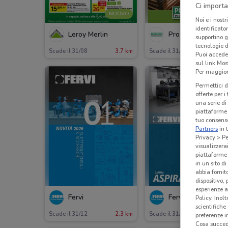
Ci importa
NUOVO
Noi e i nostr
identificato
Leroy Merlin
Progress
supportino g
tecnologie d
Scade il 31/08
3.7 km
Scade il 31/08
15.6 
Puoi accede
sul link Mos
Per maggiori
Permettici d
offerte per 
una serie di
piattaforme 
tuo consenso
Partners
in 
Privacy > Pe
visualizzera
piattaforme 
in un sito d
abbia fornit
dispositivo,
esperienze a
Fervi
Fervi
Policy. Inolt
scientifiche
Scade il 31/12
2.3 km
Scade il 31/12
2.3 
preferenze 
Cosa succede