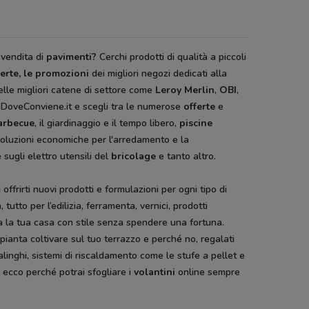
 vendita di
pavimenti?
Cerchi prodotti di qualità a piccoli
ferte, le promozioni
dei migliori negozi dedicati alla
lle migliori catene di settore come
Leroy Merlin
,
OBI
,
 DoveConviene.it e scegli tra le numerose
offerte
e
arbecue
, il giardinaggio e il tempo libero,
piscine
 soluzioni economiche per l'arredamento e la
 sugli elettro utensili del
bricolage
e tanto altro.
ffrirti nuovi prodotti e formulazioni per ogni tipo di
, tutto per l’edilizia, ferramenta, vernici, prodotti
tura la tua casa con stile senza spendere una fortuna.
 pianta coltivare sul tuo terrazzo e perché no, regalati
alinghi, sistemi di riscaldamento come le stufe a pellet e
 ecco perché potrai sfogliare i
volantini
online sempre