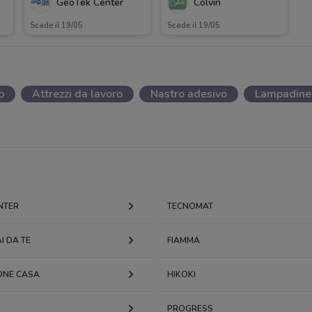
GeoTek Center
Colvin
Scade il 19/05
Scade il 19/05
o
Attrezzi da lavoro
Nastro adesivo
Lampadine
NTER
TECNOMAT
I DA TE
FIAMMA
ONE CASA
HIKOKI
PROGRESS