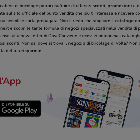
catene di bricolage potrai usufruire di ulteriori
sconti
,
promozioni
e
o
mente sul sito ufficiale del punto vendita che più ti interessa e ricever
na semplice carta prepagata. Non ti resta che sfogliare il
catalogo
on
e.it e scopri le tante formule di
negozi
specializzati nella vendita di 
iscriviti alla newsletter di DoveConviene e ricevi in anteprima i catalogh
iosi
sconti
. Non sai dove si trova il
negozio
di bricolage di Volla? Non 
ista del tuo
risparmio
!
l’App