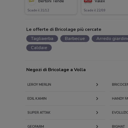
Bertoni Tende
Valex
Scade il 31/12
Scade il 22/09
Le offerte di Bricolage più cercate
Tagliaerba
Barbecue
Arredo giardin
Caldaie
Negozi di Bricolage a Volla
LEROY MERLIN
BRICOCE
EDIL KAMIN
HANDY FA
SUPER ATTAK
EVOLUZI
GEOFARM
BIGMAT