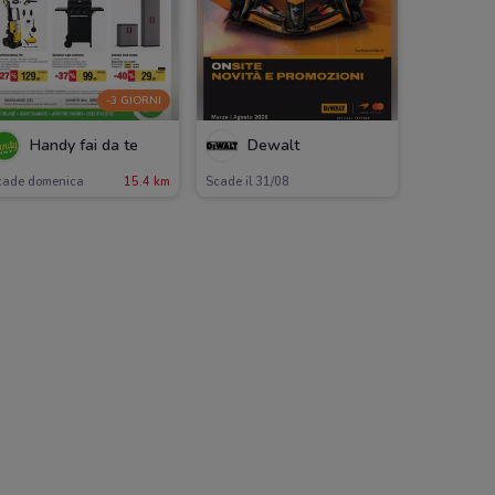
-3 GIORNI
Handy fai da te
Dewalt
cade domenica
15.4 km
Scade il 31/08