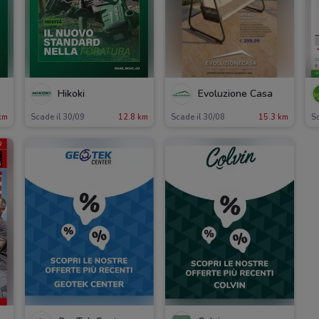
Hikoki
Evoluzione Casa
km
Scade il 30/09
12.8 km
Scade il 30/08
15.3 km
S