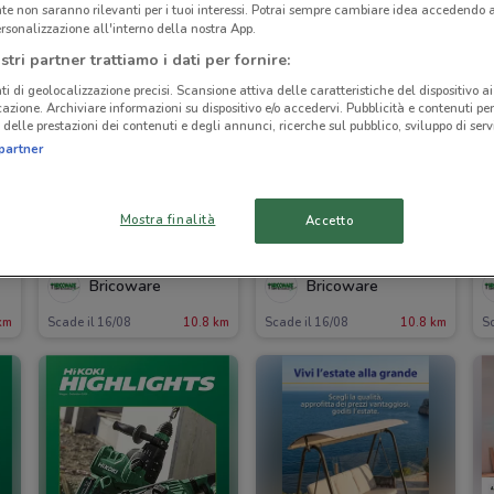
te non saranno rilevanti per i tuoi interessi. Potrai sempre cambiare idea accedendo
rsonalizzazione all'interno della nostra App.
stri partner trattiamo i dati per fornire:
ti di geolocalizzazione precisi. Scansione attiva delle caratteristiche del dispositivo ai 
icazione. Archiviare informazioni su dispositivo e/o accedervi. Pubblicità e contenuti per
delle prestazioni dei contenuti e degli annunci, ricerche sul pubblico, sviluppo di servi
partner
Mostra finalità
Accetto
Bricoware
Bricoware
km
Scade il 16/08
10.8 km
Scade il 16/08
10.8 km
Sc