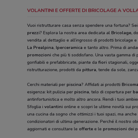
VOLANTINI E OFFERTE DI BRICOLAGE A VOL
Vuoi ristrutturare casa senza spendere una fortuna? Se
prezzi
? Esplora la nostra area dedicata al
Bricolage
,
do
vendita al dettaglio e all’ingrosso di prodotti bricolage e 
La Prealpina
,
Iperceramica
e tanto altro. Prima di anda
promozioni
che più ti soddisfano. Una vasta gamma di p
gonfiabili e prefabbricate, piante da
fiori
stagionali
,
ogge
ristrutturazione, prodotti da
pittura
, tende da sole, zanz
Cerchi materiali per
piscina
? Affidati ai prodotti
Bricom
esigenza: kit pulizia per
piscina
, telo di copertura per
ba
antinfortunistica e molto altro ancora. Rendi i tuoi ambien
Sfoglia i
volantini
online e scopri le ultime novità sui pr
una cucina da sogno che ottimizzi i tuoi spazi, ma anche t
condizionatori di ultima generazione. Perché il nostro obi
aggiornati e consultare le
offerte
e le
promozioni
dei p