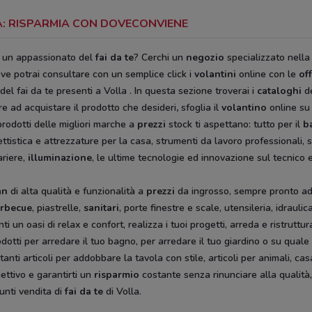
LA: RISPARMIA CON DOVECONVIENE
i un appassionato del
fai da te
? Cerchi un
negozio
specializzato nella
ve potrai consultare con un semplice click i
volantini
online con le
of
del fai da te
presenti a Volla
. In questa sezione troverai i
cataloghi
de
re ad acquistare il prodotto che desideri
,
sfoglia il
volantino
online su
rodotti delle migliori marche a
prezzi
stock ti aspettano: tutto per il
b
ttistica e attrezzature per la casa, strumenti da lavoro professionali,
ariere,
illuminazione
, le ultime tecnologie ed innovazione sul tecnico e
an
di alta qualità e funzionalità a
prezzi
da ingrosso, sempre pronto ad o
rbecue
, piastrelle,
sanitari
, porte finestre e scale, utensileria, idraulica
ti un oasi di relax e confort, realizza i tuoi progetti, arreda e ristrut
odotti per arredare il tuo bagno, per arredare il tuo giardino o su quale
anti articoli per addobbare la tavola con stile, articoli per animali, cas
ettivo e garantirti un
risparmio
costante senza rinunciare alla qualità,
unti vendita di
fai da te
di Volla.