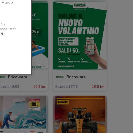
 a Menu >
fini
sonalizzati,
zi.
Bricoware
Bricoware
ade il 16/08
10.8 km
Scade il 16/08
10.8 km