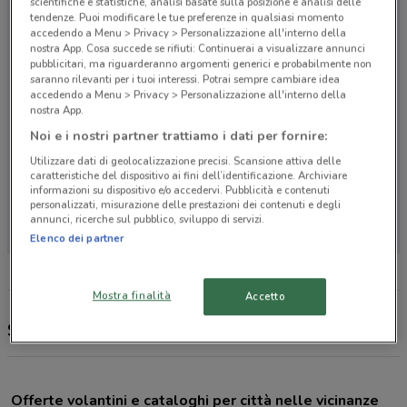
scientifiche e statistiche, analisi basate sulla posizione e analisi delle
tendenze. Puoi modificare le tue preferenze in qualsiasi momento
accedendo a Menu > Privacy > Personalizzazione all'interno della
nostra App. Cosa succede se rifiuti: Continuerai a visualizzare annunci
pubblicitari, ma riguarderanno argomenti generici e probabilmente non
saranno rilevanti per i tuoi interessi. Potrai sempre cambiare idea
accedendo a Menu > Privacy > Personalizzazione all'interno della
nostra App.
Noi e i nostri partner trattiamo i dati per fornire:
Utilizzare dati di geolocalizzazione precisi. Scansione attiva delle
caratteristiche del dispositivo ai fini dell’identificazione. Archiviare
informazioni su dispositivo e/o accedervi. Pubblicità e contenuti
Non ci sono negozi nelle vicinanze
personalizzati, misurazione delle prestazioni dei contenuti e degli
annunci, ricerche sul pubblico, sviluppo di servizi.
Elenco dei partner
Mostra finalità
Accetto
Stanhome, offerte e negozi
Offerte volantini e cataloghi per città nelle vicinanze