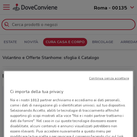
Roma - 00135
ESTATE
NOVITÀ
CURA CASA E CORPO
BRICOLAGE
ARREDA
Volantino e Offerte Stanhome: sfoglia il Catalogo
Ultime offerte del volantino Stanhome
Continua senza accettare
Ci importa della tua privacy
Noi e i nostri
1012
partner archiviamo e accediamo ai dati personali,
come i dati di navigazione gli o identificatori univoci, sul tuo dispositivo.
Selezionando Accetto, abiliti le tecnologie di tracciamento affinché
supportino gli scopi mostrati alla voce "Noi e i nostri partner trattiamo i
dati da fornire". Nel caso in cui queste tecnologie dovessero essere
disabilitate, alcuni contenuti e annunci visualizzati potrebbero non
essere rilevanti. Puoi accedere nuovamente a questo menu per
modificare le tue scelte o per revocare il consenso facendo clic sul link