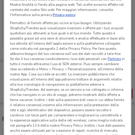
Mostra finalità in fondo alla pagina web. Tali scelte avranno effetto nel
contesto del nostro Sito web. Per maggiori informazioni, consulta
l'Informativa sulla privacy.
Privacy policy
Permettici di fornirti offerte più vicine ai tuoi bisogni: Utilizzando
Ci dispiace, al momento non abbiamo pubblicato
Shopfully/Tiendeo puoi visualizzare inserzioni e offerte per i tuoi acquisti
volantini nella tua zona. Riprova più tardi.
quotidiani più attinenti ai tuoi gusti e al tuo mondo. Tutto questo è
possibile grazie ad una serie di strumenti e analisi effettuate in base alle
tue attività all'interno dell'applicazione e sulle piattaforme collegate,
come indicato nel paragrafo 2 della Privacy Policy. Per fare questo,
abbiamo bisogno del tuo consenso sull'uso dei dati raccolti a tale fine.
Se dai il tuo consenso condivideremo i tuoi dati personali con
Partners
in
tutto il mondo attraverso l’uso di SDK esterne. Puoi sempre cambiare
Porta DoveConviene sempre con te!
idea accedendo a Menu > Privacy > Personalizzazione, all’interno della
Puoi trovare le migliori offerte dei negozi vicino a te,
nostra App. Cosa succede se accetti: Le inserzioni pubblicitarie che
salvarle e creare la tua lista del risparmio, comodamente
visualizzerai all'interno dell’app potranno trattare di argomenti relativi
dal tuo cellulare.
alla tua cronologia di navigazione su piattaforme esterne a
Shopfully/Tiendeo. Ad esempio, se un servizio a noi collegato ci informa
SCARICA L’APP
che hai navigato in un sito di viaggi, potremo mostrarti delle offerte a
tema vacanze. Inoltre, i dati sulla posizione (nel caso in cui abbia fornito
il relativo consenso) insieme alle informazioni sulle prestazioni della
rete e agli identificativi del dispositivo, possono essere raccolte e
condivisi con terze parti per comprendere e migliorare la connettività e
Negozi Stanhome nelle vicinanze
le esperienze applicative sulle delle reti wireless, come meglio indicato
nel paragrafo 13.b della nostra Privacy Policy. Inoltre, i tuoi dati possono
anche essere utilizzati per la creazione di report, ricerche di mercato,